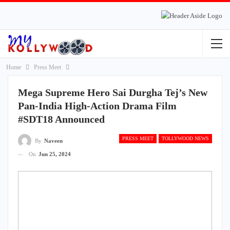
Home
Press Meet
Mega Supreme Hero Sai Durgha Tej’s New
Pan-India High-Action Drama Film
#SDT18 Announced
PRESS MEET
TOLLYWOOD NEWS
By
Naveen
On
Jun 25, 2024