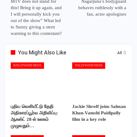
MTV does not stand for
Nagarjuna’s bodyguard
this! Bring it up again, and
behaves ruthlessly with a
I will personally kick you
fan, actor apologises
out of the show” What led
to Sunny giving a stern
warning to this contestant?
You Might Also Like
All
KOLLYWOOD NEWS
TOLLYWOOD NEWS
புதிய வெளியீட்டு தேதி
Jackie Shroff joins Salman
அதிகாரப்பூர்வ அறிவிப்பு:
Khan-Vamshi Paidipally
ஆகஸ்ட் 28-ல் உலகம்
film in a key role
முழுவதும்…