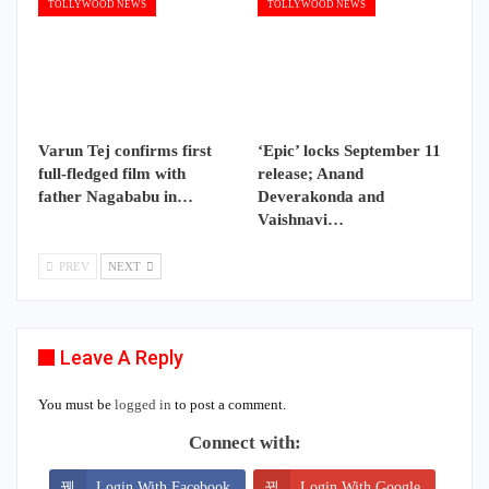
TOLLYWOOD NEWS
TOLLYWOOD NEWS
Varun Tej confirms first
‘Epic’ locks September 11
full-fledged film with
release; Anand
father Nagababu in…
Deverakonda and
Vaishnavi…
PREV
NEXT
Leave A Reply
You must be
logged in
to post a comment.
Connect with:
Login With Facebook
Login With Google