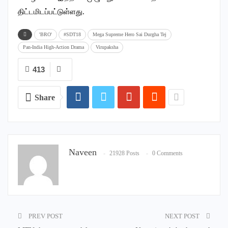
திட்டமிடப்பட்டுள்ளது.
'BRO'
#SDT18
Mega Supreme Hero Sai Durgha Tej
Pan-India High-Action Drama
Virupaksha
413
Share
Naveen
21928 Posts
0 Comments
PREV POST
NEXT POST