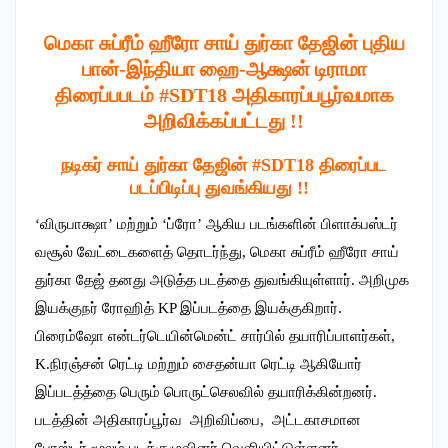
மெகா சுப்ரீம் ஹீரோ சாய் துர்கா தேஜின் புதிய
பான்-இந்தியா ஹை-ஆக்ஷன் டிராமா
திரைப்பபடம் #SDT18 அதிகாரப்பபூர்வமாக
அறிவிக்கப்பட்டது !!
நடிகர் சாய் துர்கா தேஜின் #SDT18 திரைப்பட
படப்பிடிப்பு துவங்கியது !!
‘விருபாக்ஷா’ மற்றும் ‘ப்ரோ’ ஆகிய படங்களின் பிளாக்பஸ்டர்
வசூல் வேட்டைகளைத் தொடர்ந்து, மெகா சுப்ரீம் ஹீரோ சாய்
துர்கா தேஜ் தனது அடுத்த படத்தை துவங்கியுள்ளார். அறிமுக
இயக்குநர் ரோஹித் KP இப்படத்தை இயக்குகிறார்.
பிரைம்ஷோ என்டர்டெயின்மென்ட் சார்பில் தயாரிப்பாளர்கள்,
K.நிரஞ்சன் ரெட்டி மற்றும் சைதன்யா ரெட்டி ஆகியோர்
இப்படத்த்தை பெரும் பொருட்செலவில் தயாரிக்கின்றனர்.
படத்தின் அதிகாரப்பூர்வ அறிவிப்பை, அட்டகாசமான
போஸ்டர் மூலம் படக்குழுவினர் வெளியிட்டுள்ளனர்.