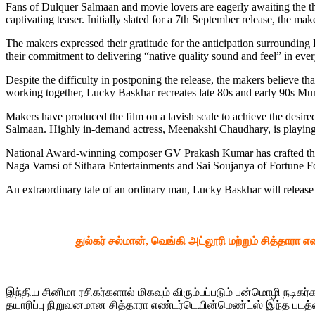
Fans of Dulquer Salmaan and movie lovers are eagerly awaiting the the
captivating teaser. Initially slated for a 7th September release, the m
The makers expressed their gratitude for the anticipation surrounding 
their commitment to delivering “native quality sound and feel” in every
Despite the difficulty in postponing the release, the makers believe th
working together, Lucky Baskhar recreates late 80s and early 90s Mum
Makers have produced the film on a lavish scale to achieve the desired
Salmaan. Highly in-demand actress, Meenakshi Chaudhary, is playing l
National Award-winning composer GV Prakash Kumar has crafted the fi
Naga Vamsi of Sithara Entertainments and Sai Soujanya of Fortune Fou
An extraordinary tale of an ordinary man, Lucky Baskhar will releas
துல்கர் சல்மான், வெங்கி அட்லூரி மற்றும் சித்தாரா
இந்திய சினிமா ரசிகர்களால் மிகவும் விரும்பப்படும் பன்மொழி நடிகர்க
தயாரிப்பு நிறுவனமான சித்தாரா எண்டர்டெயின்மெண்ட்ஸ் இந்த படத