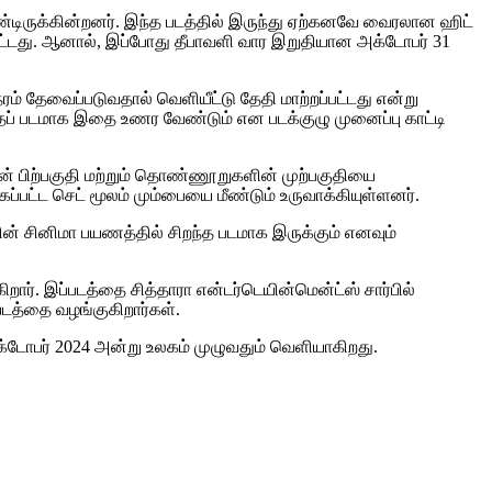
கொண்டிருக்கின்றனர். இந்த படத்தில் இருந்து ஏற்கனவே வைரலான ஹிட்
டப்பட்டது. ஆனால், இப்போது தீபாவளி வார இறுதியான அக்டோபர் 31
நேரம் தேவைப்படுவதால் வெளியீட்டு தேதி மாற்றப்பட்டது என்று
்தப் படமாக இதை உணர வேண்டும் என படக்குழு முனைப்பு காட்டி
ளின் பிற்பகுதி மற்றும் தொண்ணூறுகளின் முற்பகுதியை
்பட்ட செட் மூலம் மும்பையை மீண்டும் உருவாக்கியுள்ளனர்.
னின் சினிமா பயணத்தில் சிறந்த படமாக இருக்கும் எனவும்
ார். இப்படத்தை சித்தாரா என்டர்டெயின்மென்ட்ஸ் சார்பில்
படத்தை வழங்குகிறார்கள்.
டோபர் 2024 அன்று உலகம் முழுவதும் வெளியாகிறது.