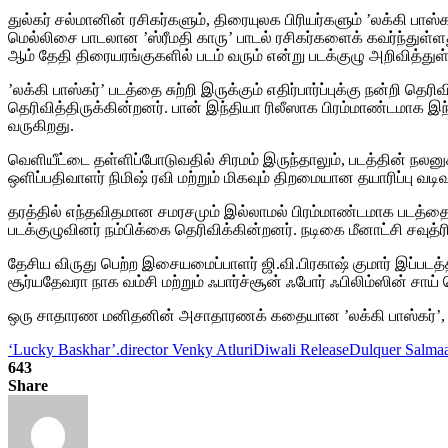
துல்கர் சல்மானின் ரசிகர்களும், திரையுலக பிரியர்களும் ’லக்கி ப
மெல்லிசை பாடலான ’ஸ்ரீமதி காரு’ பாடல் ரசிகர்களைக் கவர்ந்துள்ளத
ஆம் தேதி திரையரங்குகளில் படம் வரும் என்று படக்குழு அறிவித்துள
’லக்கி பாஸ்கர்’ படத்தை சுற்றி இருக்கும் எதிர்பார்ப்புக்கு நன்றி 
தெரிவித்திருக்கின்றனர். பான் இந்தியா ரிலீஸாக பிரம்மாண்டமாக
வருகிறது.
வெளியீட்டை தள்ளிப்போடுவதில் சிரமம் இருந்தாலும், படத்தின் நலன
ஒளிப்பதிவாளர் நிமிஷ் ரவி மற்றும் மிகவும் திறமையான தயாரிப்பு 
தரத்தில் எந்தவிதமான சமரசமும் இல்லாமல் பிரம்மாண்டமாக படத்தை தய
படக்குழுவினர் நம்பிக்கை தெரிவிக்கின்றனர். நடிகை மீனாட்சி சவுத்ர
தேசிய விருது பெற்ற இசையமைப்பாளர் ஜி.வி.பிரகாஷ் குமார் இப்படத
சூர்யதேவரா நாக வம்சி மற்றும் ஃபார்ச்சூன் ஃபோர் ஃபிலிம்ஸின் ச
ஒரு சாதாரண மனிதனின் அசாதாரணக் கதையான ’லக்கி பாஸ்கர்’, தெல
‘Lucky Baskhar’.
director Venky Atluri
Diwali Release
Dulquer Salma
643
Share