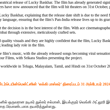
atrical release of Lucky Baskhar. The film has already generated signif
akers have now announced that the film will hit theaters on 31st October
Lucky Baskhar, explaining that the release date shift is due to the nee
 language, ensuring that the film’s Pan-India release lives up to its gra
at the decision is in the best interest of the film. With ace cinematogr
bai through extensive, meticulously crafted sets.
 quality visuals and they are highly confident that the film, Lucky Bas
eading lady role in the film.
lm’s music, with the already released songs becoming viral sensation
r Films, with Srikara Studios presenting the project.
e worldwide in Telugu, Malayalam, Tamil, and Hindi on 31st October 2
 என்டர்டெயின்மென்ட்ஸின் ’லக்கி பாஸ்கர்’ திரைப்படம் 31 அக்டோபர் 
ளில் ஒருவரான நடிகர் துல்கர் சல்மான், இயக்குநர் வெங்கி அட்லூரி இயக
்தை பிரமாண்டமாக தயாரித்துள்ளது.