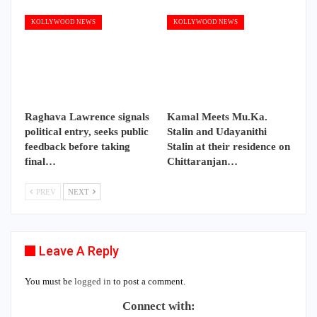
KOLLYWOOD NEWS
KOLLYWOOD NEWS
Raghava Lawrence signals
Kamal Meets Mu.Ka.
political entry, seeks public
Stalin and Udayanithi
feedback before taking
Stalin at their residence on
final…
Chittaranjan…
PREV
NEXT
Leave A Reply
You must be
logged in
to post a comment.
Connect with: