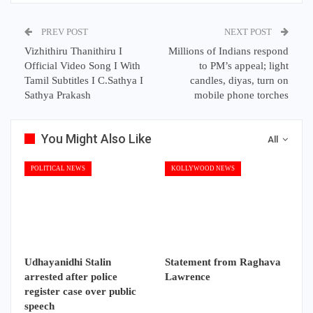
PREV POST
NEXT POST
Vizhithiru Thanithiru I
Millions of Indians respond
Official Video Song I With
to PM’s appeal; light
Tamil Subtitles I C.Sathya I
candles, diyas, turn on
Sathya Prakash
mobile phone torches
You Might Also Like
All
POLITICAL NEWS
KOLLYWOOD NEWS
Udhayanidhi Stalin
Statement from Raghava
arrested after police
Lawrence
register case over public
speech