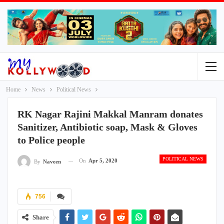
Home
News
Political News
RK Nagar Rajini Makkal Manram donates
Sanitizer, Antibiotic soap, Mask & Gloves
to Police people
POLITICAL NEWS
On
Apr 5, 2020
By
Naveen
756
Share