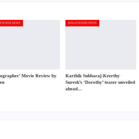
YWOOD NEWS
KOLLYWOOD NEWS
tographer’ Movie Review by
Karthik Subbaraj-Keerthy
en
Suresh’s ‘Dorothy’ teaser unveiled
ahead…