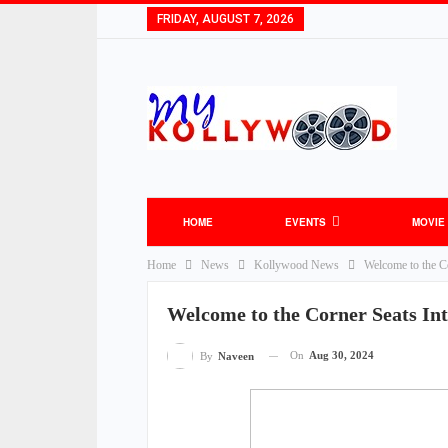
FRIDAY, AUGUST 7, 2026
HOME
EVENTS
MOVIE
Home
News
Kollywood News
Welcome to the Co
TOLLYWOOD NEWS
BOLLYWOOD NEW
Welcome to the Corner Seats Int
On
Aug 30, 2024
By
Naveen