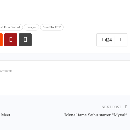
onal Film Festival
Selaiyur
ShortFlix OTT
424
Comments
NEXT POST
 Meet
’Myna’ fame Sethu starrer “Myyal”