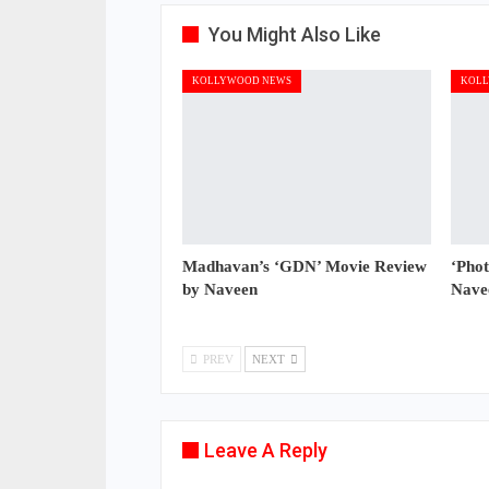
You Might Also Like
KOLLYWOOD NEWS
KOLL
Madhavan’s ‘GDN’ Movie Review
‘Pho
by Naveen
Nave
PREV
NEXT
Leave A Reply