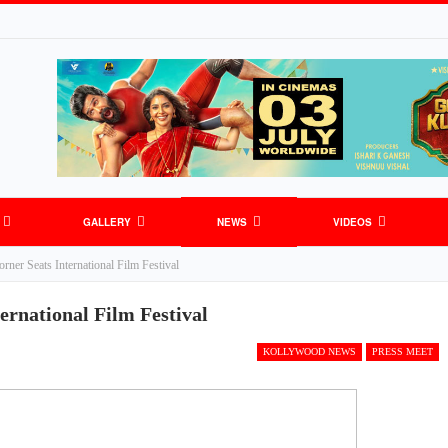
GALLERY
NEWS
VIDEOS
rner Seats International Film Festival
S
GENERAL NEWS
SPORTS
ernational Film Festival
KOLLYWOOD NEWS
PRESS MEET