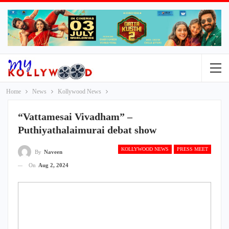
Home
News
Kollywood News
“Vattamesai Vivadham” –
Puthiyathalaimurai debat show
KOLLYWOOD NEWS
PRESS MEET
By
Naveen
On
Aug 2, 2024