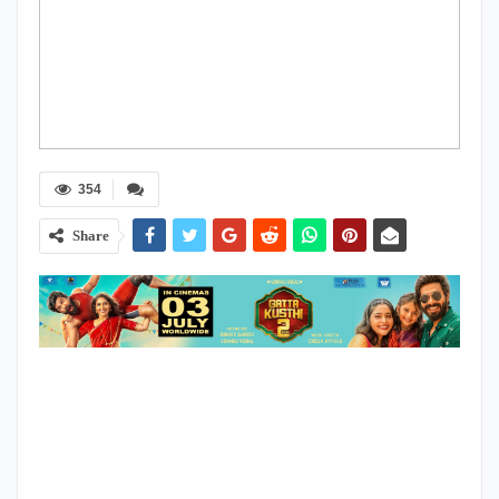
354
Share