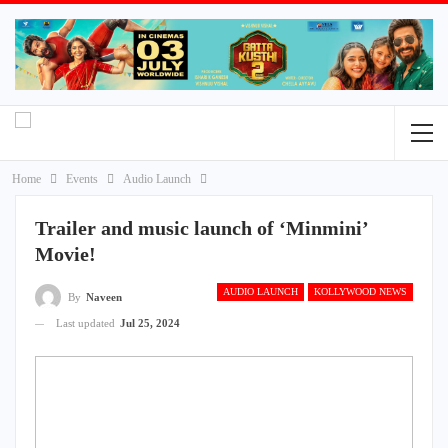
Home
Events
Audio Launch
Trailer and music launch of ‘Minmini’
Movie!
AUDIO LAUNCH
KOLLYWOOD NEWS
By
Naveen
Last updated
Jul 25, 2024