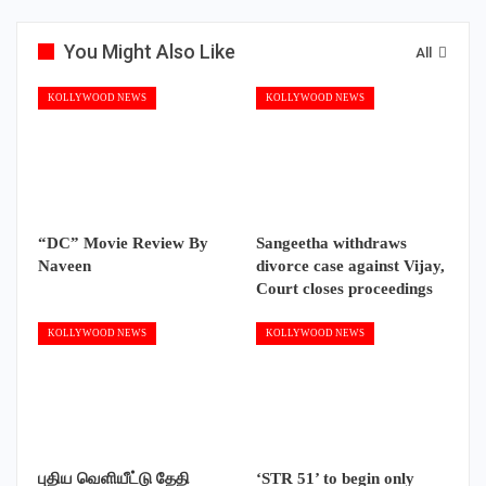
You Might Also Like
All
KOLLYWOOD NEWS
KOLLYWOOD NEWS
“DC” Movie Review By
Sangeetha withdraws
Naveen
divorce case against Vijay,
Court closes proceedings
KOLLYWOOD NEWS
KOLLYWOOD NEWS
புதிய வெளியீட்டு தேதி
‘STR 51’ to begin only