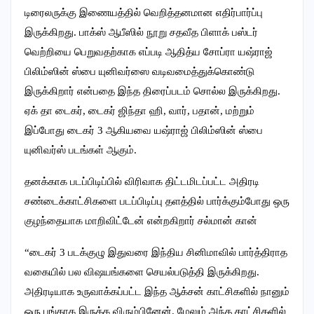
டிரைலருக்கு இணையத்தில் வெறித்தனமான எதிர்பார்ப்பு
இருக்கிறது. பாக்ஸ் ஆபீஸில் நூறு சதவீத பிளாக் பஸ்டர்
வெற்றியை பெறுவதற்காக எப்படி ஆதித்ய சோப்ரா யஷ்ராஜ்
பிலிம்ஸின் ஸ்பை யுனிவர்ஸை வடிவமைத்துக்கொண்டு
இருக்கிறார் என்பதை இந்த திரைப்படம் சொல்ல இருக்கிறது.
ஏக் தா டைகர், டைகர் ஜிந்தா ஹி, வார், பதான், மற்றும்
இப்போது டைகர் 3 ஆகியவை யஷ்ராஜ் பிலிம்ஸின் ஸ்பை
யுனிவர்ஸ் படங்கள் ஆகும்.
தனக்காக படப்பிடிப்பில் விரிவாக திட்டமிடப்பட்ட அதிரடி
சண்டைக்காட்சிகளை படப்பிடிப்பு தளத்தில் பார்க்கும்போது ஒரு
குழந்தையாக மாறிவிட்டேன் என்றகிறார் சல்மான் கான்
“டைகர் 3 படக்குழு இதுவரை இந்திய சினிமாவில் பார்த்திராத
வகையில் பல விஷயங்களை செயல்படுத்தி இருக்கிறது.
அதிரடியாக உருவாக்கப்பட்ட இந்த ஆக்சன் காட்சிகளில் நானும்
ஒரு பங்காக இருக்க விரும்பினேன். மேலும் அந்த காட்சிகளில்