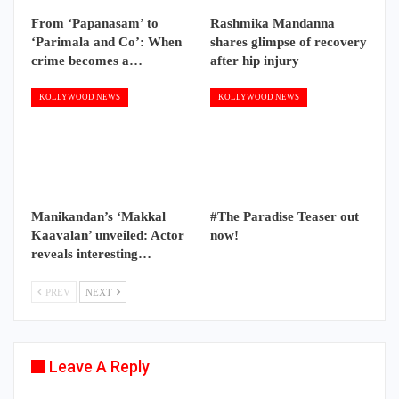
From ‘Papanasam’ to
Rashmika Mandanna
‘Parimala and Co’: When
shares glimpse of recovery
crime becomes a…
after hip injury
KOLLYWOOD NEWS
KOLLYWOOD NEWS
Manikandan’s ‘Makkal
#The Paradise Teaser out
Kaavalan’ unveiled: Actor
now!
reveals interesting…
PREV
NEXT
Leave A Reply