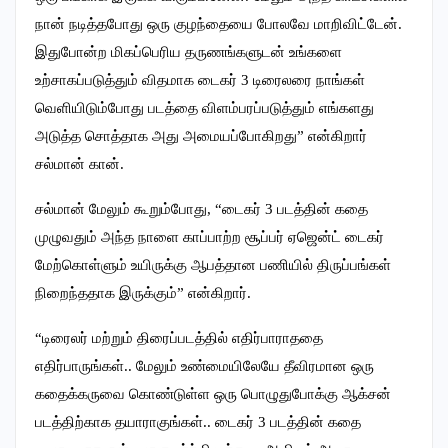
நான் நடித்தபோது ஒரு குழந்தையை போலவே மாறிவிட்டேன்.
இதுபோன்ற மிகப்பெரிய தருணங்களுடன் உங்களை
உற்சாகப்படுத்தும் விதமாக டைகர் 3 டிரைலரை நாங்கள்
வெளியிடும்போது படத்தை விளம்பரப்படுத்தும் எங்களது
அடுத்த சொத்தாக அது அமையப்போகிறது” என்கிறார்
சல்மான் கான்.
சல்மான் மேலும் கூறும்போது, “டைகர் 3 படத்தின் கதை
முழுவதும் அந்த நாளை காப்பாற்ற சூப்பர் ஏஜென்ட் டைகர்
மேற்கொள்ளும் உயிருக்கு ஆபத்தான பணியில் திருப்பங்கள்
நிறைந்ததாக இருக்கும்” என்கிறார்.
“டிரைலர் மற்றும் திரைப்படத்தில் எதிர்பாராததை
எதிர்பாருங்கள்.. மேலும் உண்மையிலேயே தீவிரமான ஒரு
கதைக்கருவை கொண்டுள்ள ஒரு பொழுதுபோக்கு ஆக்சன்
படத்திற்காக தயாராகுங்கள்.. டைகர் 3 படத்தின் கதை