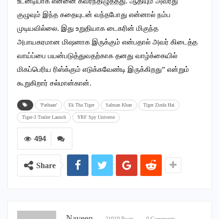
உடனடியாக என்னை கவர்ந்திழுத்தது. ஆதியும் அவரது
குழுவும் இந்த கதையுடன் வந்தபோது என்னால் நம்ப
முடியவில்லை. இது உறுதியாக டைகரின் மிகுந்த
அபாயகரமான மிஷனாக இருக்கும் என்பதால் அவர் கிடைத்த
வாய்ப்பை பயன்படுத்துவதற்காக தனது வாழ்க்கையில்
மிகப்பெரிய ரிஸ்க்கும் எடுக்கவேண்டி இருக்கிறது” என்றும்
கூறுகிறார் சல்மான்கான்.
'Pathaan'
Ek Tha Tiger
Salman Khan
Tiger Zinda Hai
Tiger-3 Trailer Launch
YRF Spy Universe
494
Share
Naveen
21919 Posts
0 Comments