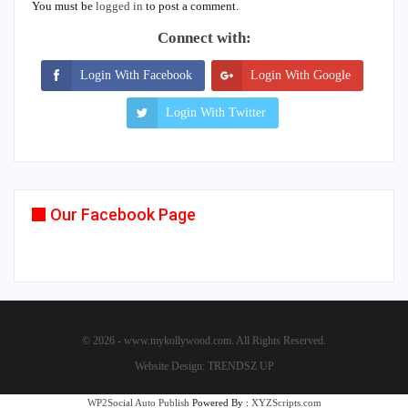
You must be
logged in
to post a comment.
Connect with:
Login With Facebook
Login With Google
Login With Twitter
Our Facebook Page
© 2026 - www.mykollywood.com. All Rights Reserved.
Website Design:
TRENDSZ UP
WP2Social Auto Publish
Powered By :
XYZScripts.com