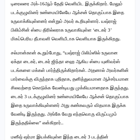
டிரைலரை அக்-16ஆம் தேதி வெளியிட இருக்கிறார். மேலும்
படக்குழுவினர் உண்மையிலேயே ஆக்சன் தொகுப்பாக இதை
உருவாக்கியுள்ளனர் என்றும் அவர் கூறியுள்ளார். யஷ்ராஜ்
பிலிம்சின் ஸ்பை திரில்லராக உருவாகியுள்ள ‘டைகர் 3’
மிகப்பெரிய தீபாவளி வெளியீடாக வெளியாக இருக்கிறது.
சல்மான்கான் கூறும்போது, “யஷ்ராஜ் பிலிம்ஸில் உருவான
ஏக்தா டைகர், டைகர் ஜிந்தா ஹை ஆகிய ஸ்பை யுனிவர்ஸ்
படங்களை மக்கள் பார்த்திருக்கிறார்கள். அதனால் அவர்களின்
பார்வைக்கு விருந்தாக புதிதாக, தனித்துவமான ஆச்சர்யமான
சிலவற்றை கொடுக்க வேண்டியது முக்கியமானதாக இருந்தது.
டைகர் 3 படக்குழுவினர் உண்மையிலேயே ஆக்சன் தொகுப்பாக
இதை உருவாக்கியுள்ளனர் அது கண்கவரும் விதமாக இருக்க
வேண்டி இருந்தது. அங்கே வேறு எந்தவொரு விருப்பமும்
இருந்ததில்லை” என்கிறார்..
மனீஷ் ஷர்மா இயக்கியுள்ள இந்த டைகர் 3 படத்தின்