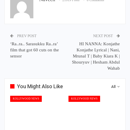
PREV POST
NEXT POST
‘Ra..ra.. Sarasukku Ra..ra’
HI NANNA: Konjathe
film that got 60 cuts on the
Konjathe Lyrical | Nani,
sensor
Mrunal T | Baby Kiara K |
Shouryuv | Hesham Abdul
Wahab
You Might Also Like
All
KOLLYWOOD NEWS
KOLLYWOOD NEWS