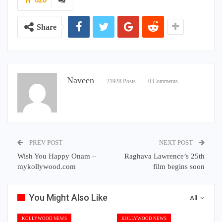
Share
Naveen
21928 Posts
0 Comments
PREV POST
NEXT POST
Wish You Happy Onam –
Raghava Lawrence’s 25th
mykollywood.com
film begins soon
You Might Also Like
All
KOLLYWOOD NEWS
KOLLYWOOD NEWS