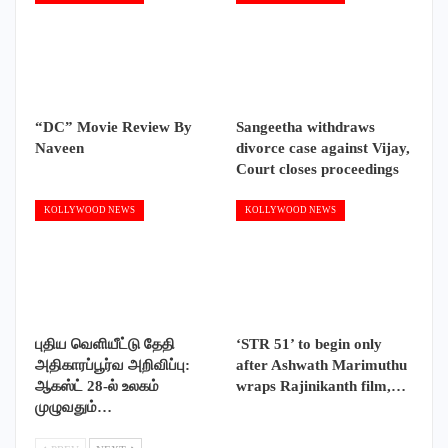
“DC” Movie Review By
Sangeetha withdraws
Naveen
divorce case against Vijay,
Court closes proceedings
KOLLYWOOD NEWS
KOLLYWOOD NEWS
புதிய வெளியீட்டு தேதி
‘STR 51’ to begin only
அதிகாரப்பூர்வ அறிவிப்பு:
after Ashwath Marimuthu
ஆகஸ்ட் 28-ல் உலகம்
wraps Rajinikanth film,…
முழுவதும்…