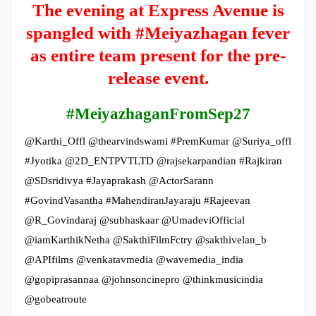
The evening at Express Avenue is
spangled with #Meiyazhagan fever
as entire team present for the pre-
release event.
#MeiyazhaganFromSep27
@Karthi_Offl @thearvindswami #PremKumar @Suriya_offl
#Jyotika @2D_ENTPVTLTD @rajsekarpandian #Rajkiran
@SDsridivya #Jayaprakash @ActorSarann
#GovindVasantha #MahendiranJayaraju #Rajeevan
@R_Govindaraj @subhaskaar @UmadeviOfficial
@iamKarthikNetha @SakthiFilmFctry @sakthivelan_b
@APIfilms @venkatavmedia @wavemedia_india
@gopiprasannaa @johnsoncinepro @thinkmusicindia
@gobeatroute