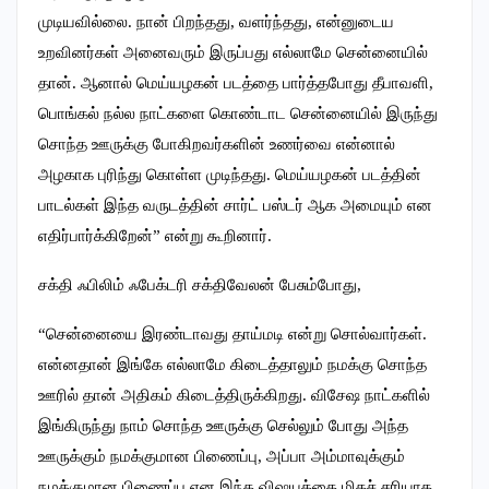
முடியவில்லை. நான் பிறந்தது, வளர்ந்தது, என்னுடைய
உறவினர்கள் அனைவரும் இருப்பது எல்லாமே சென்னையில்
தான். ஆனால் மெய்யழகன் படத்தை பார்த்தபோது தீபாவளி,
பொங்கல் நல்ல நாட்களை கொண்டாட சென்னையில் இருந்து
சொந்த ஊருக்கு போகிறவர்களின் உணர்வை என்னால்
அழகாக புரிந்து கொள்ள முடிந்தது. மெய்யழகன் படத்தின்
பாடல்கள் இந்த வருடத்தின் சார்ட் பஸ்டர் ஆக அமையும் என
எதிர்பார்க்கிறேன்” என்று கூறினார்.
சக்தி ஃபிலிம் ஃபேக்டரி சக்திவேலன் பேசும்போது,
“சென்னையை இரண்டாவது தாய்மடி என்று சொல்வார்கள்.
என்னதான் இங்கே எல்லாமே கிடைத்தாலும் நமக்கு சொந்த
ஊரில் தான் அதிகம் கிடைத்திருக்கிறது. விசேஷ நாட்களில்
இங்கிருந்து நாம் சொந்த ஊருக்கு செல்லும் போது அந்த
ஊருக்கும் நமக்குமான பிணைப்பு, அப்பா அம்மாவுக்கும்
நமக்குமான பிணைப்பு என இந்த விஷயத்தை மிகச் சரியாக,