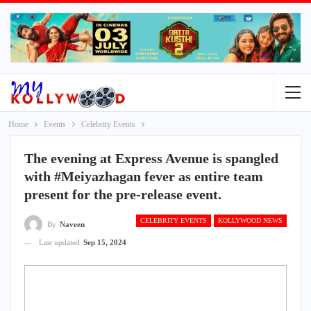
Home
Events
Celebrity Events
The evening at Express Avenue is spangled
with #Meiyazhagan fever as entire team
present for the pre-release event.
CELEBRITY EVENTS
KOLLYWOOD NEWS
By
Naveen
Last updated
Sep 15, 2024