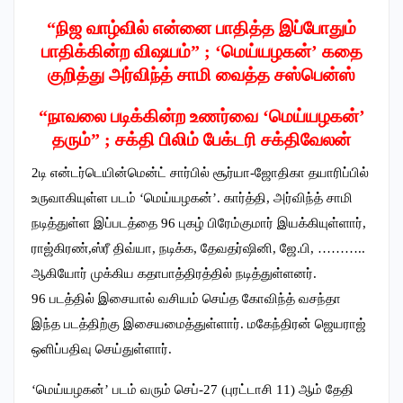
“நிஜ வாழ்வில் என்னை பாதித்த இப்போதும்
பாதிக்கின்ற விஷயம்” ; ‘மெய்யழகன்’ கதை
குறித்து அர்விந்த் சாமி வைத்த சஸ்பென்ஸ்
“நாவலை படிக்கின்ற உணர்வை ‘மெய்யழகன்’
தரும்” ; சக்தி பிலிம் பேக்டரி சக்திவேலன்
2டி என்டர்டெயின்மென்ட் சார்பில் சூர்யா-ஜோதிகா தயாரிப்பில்
உருவாகியுள்ள படம் ‘மெய்யழகன்’. கார்த்தி, அர்விந்த் சாமி
நடித்துள்ள இப்படத்தை 96 புகழ் பிரேம்குமார் இயக்கியுள்ளார்,
ராஜ்கிரண்,ஸ்ரீ திவ்யா, நடிக்க, தேவதர்ஷினி, ஜே.பி, ………..
ஆகியோர் முக்கிய கதாபாத்திரத்தில் நடித்துள்ளனர்.
96 படத்தில் இசையால் வசியம் செய்த கோவிந்த் வசந்தா
இந்த படத்திற்கு இசையமைத்துள்ளார். மகேந்திரன் ஜெயராஜ்
ஒளிப்பதிவு செய்துள்ளார்.
‘மெய்யழகன்’ படம் வரும் செப்-27 (புரட்டாசி 11) ஆம் தேதி