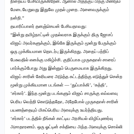
நிறையப் பேசியிருக்கிறேன். ஆனால் அதற்குப் பிறகு மீண்டும்
மேடையேறுவது இதுவே முதல் முறை. அனைவருக்கும்
நன்றி.”
தயாரிப்பாளர் தனஞ்செயன் பேசியதாவது:
“இன்று தமிழ்நாட்டின் முதல்வராக இருக்கும் திரு ஜோசப்
விஜய் அவர்களுக்கும், இங்கே இருக்கும் மூன்று பேருக்கும்
ஒரு முக்கியமான தொடர்பு இருக்கிறது. அதைப் பற்றிப்
பேசுவதில் எனக்கு மகிழ்ச்சி. குறிப்பாக முருகதாஸ் சாரைப்
பார்க்கும்போது அது இன்னும் பெருமையாக இருக்கிறது.
விஜய் சாரின் கேரியரை அடுத்த கட்டத்திற்கு எடுத்துச் சென்ற
மூன்று முக்கியமான படங்கள் — ‘துப்பாக்கி’, ‘கத்தி’,
‘சர்கார்’. இந்த மூன்று படங்களும் விஜய் சாருக்கு எவ்வளவு
பெரிய வெற்றி கொடுத்ததோ, அதேபோல் முருகதாஸ் சாரின்
பயணத்தையும் மிகப்பெரிய அளவுக்கு உயர்த்தியது.
‘சர்கார்’ படத்தில் நீங்கள் காட்டிய அரசியல் விழிப்புணர்வு
அசாதாரணம். ஒரு ஓட்டின் சக்தியை அந்த அளவுக்கு சொல்லி