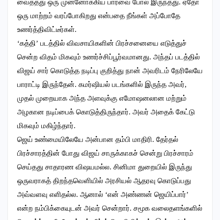
வைத்தது ஒரு முன்னோக்கிய பார்வை போல இருந்தது. ஏதோ
ஒரு மாற்றம் வரப்போகிறது என்பதை நீங்கள் அப்போதே
உணர்த்திவிட்டீர்கள்.
‘கத்தி’ படத்தில் விவசாயிகளின் பிரச்சனையை எடுத்துச்
சென்ற விதம் மிகவும் உணர்ச்சிப்பூர்வமானது. அந்தப் படத்தில்
விஜய் சார் கொடுத்த நடிப்பு குறித்து நான் அவரிடம் நேரிலேயே
பாராட்டி இருந்தேன். கமர்ஷியல் படங்களில் இருந்த அவர்,
முதல் முறையாக அந்த அளவுக்கு எமோஷனலான மற்றும்
அழகான நடிப்பைக் கொடுத்திருந்தார். அவர் அதைக் கேட்டு
மிகவும் மகிழ்ந்தார்.
ஜெய் உண்மையிலேயே அன்பான தம்பி மாதிரி. தேர்தல்
பிரச்சாரத்தின் போது விஜய் சாருக்காகச் சென்று பிரச்சாரம்
செய்தது சாதாரண விஷயமல்ல. சினிமா துறையில் இருந்து
ஒருவராகத் திறந்தவெளியில் அரசியல் ஆதரவு கொடுப்பது
அவ்வளவு எளிதல்ல. ஆனால் ‘என் அண்ணன் ஜெயிப்பார்’
என்ற நம்பிக்கையுடன் அவர் சென்றார். சமூக வலைதளங்களில்