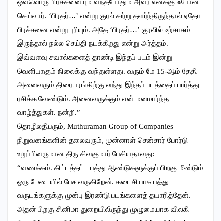
ஒவ்வொரு பிரச்சனையும் வந்தபோதும் அவர் எனக்கு ஃபோன்
செய்வார். ‘பிரதர்…’ என்று குரல் சற்று தளர்ந்திருந்தால் ஏதோ
பிரச்சனை என்று புரியும். அதே ‘பிரதர்…’ குரலில் உற்சாகம்
இருந்தால் நல்ல செய்தி நடக்கிறது என்று அர்த்தம்.
இவ்வளவு சவால்களைத் தாண்டி இந்தப் படம் இன்று
வெளியாகும் நிலைக்கு வந்துள்ளது. வரும் மே 15-ஆம் தேதி
அனைவரும் திரையரங்கிற்கு வந்து இந்தப் படத்தைப் பார்த்து
ரசிக்க வேண்டும். அனைவருக்கும் என் மனமார்ந்த
வாழ்த்துகள். நன்றி.”
தொழிலதிபரும், Muthuraman Group of Companies
நிறுவனங்களின் தலைவரும், முன்னாள் சென்சார் போர்டு
உறுப்பினருமான திரு சிவகுமார் பேசியதாவது:
“வணக்கம். கிட்டத்தட்ட பத்து ஆண்டுகளுக்குப் பிறகு மீண்டும்
ஒரு மேடையில் பேச வருகிறேன். கடைசியாக பத்து
வருடங்களுக்கு முன்பு இரண்டு படங்களைத் தயாரித்தேன்.
அதன் பிறகு சினிமா துறையிலிருந்து முழுமையாக விலகி