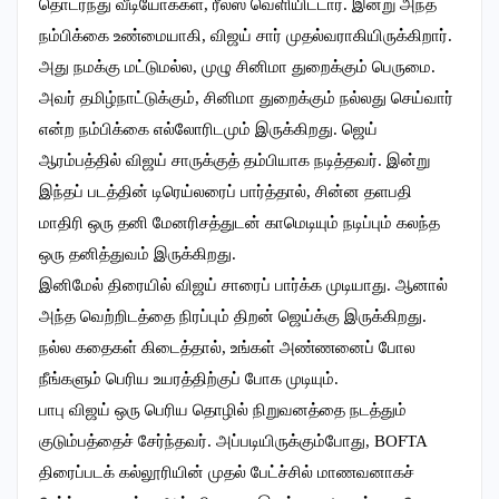
தொடர்ந்து வீடியோக்கள், ரீல்ஸ் வெளியிட்டார். இன்று அந்த
நம்பிக்கை உண்மையாகி, விஜய் சார் முதல்வராகியிருக்கிறார்.
அது நமக்கு மட்டுமல்ல, முழு சினிமா துறைக்கும் பெருமை.
அவர் தமிழ்நாட்டுக்கும், சினிமா துறைக்கும் நல்லது செய்வார்
என்ற நம்பிக்கை எல்லோரிடமும் இருக்கிறது. ஜெய்
ஆரம்பத்தில் விஜய் சாருக்குத் தம்பியாக நடித்தவர். இன்று
இந்தப் படத்தின் டிரெய்லரைப் பார்த்தால், சின்ன தளபதி
மாதிரி ஒரு தனி மேனரிசத்துடன் காமெடியும் நடிப்பும் கலந்த
ஒரு தனித்துவம் இருக்கிறது.
இனிமேல் திரையில் விஜய் சாரைப் பார்க்க முடியாது. ஆனால்
அந்த வெற்றிடத்தை நிரப்பும் திறன் ஜெய்க்கு இருக்கிறது.
நல்ல கதைகள் கிடைத்தால், உங்கள் அண்ணனைப் போல
நீங்களும் பெரிய உயரத்திற்குப் போக முடியும்.
பாபு விஜய் ஒரு பெரிய தொழில் நிறுவனத்தை நடத்தும்
குடும்பத்தைச் சேர்ந்தவர். அப்படியிருக்கும்போது, BOFTA
திரைப்படக் கல்லூரியின் முதல் பேட்ச்சில் மாணவனாகச்