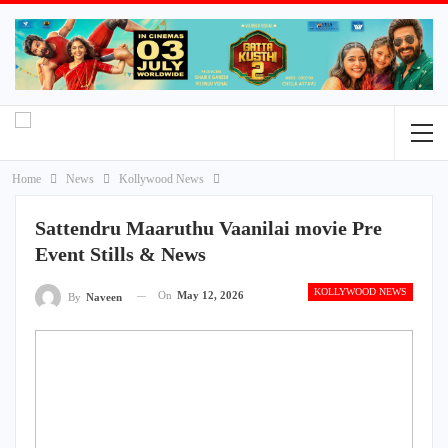
Home
News
Kollywood News
Sattendru Maaruthu Vaanilai movie Pre
Event Stills & News
KOLLYWOOD NEWS
On
May 12, 2026
By
Naveen