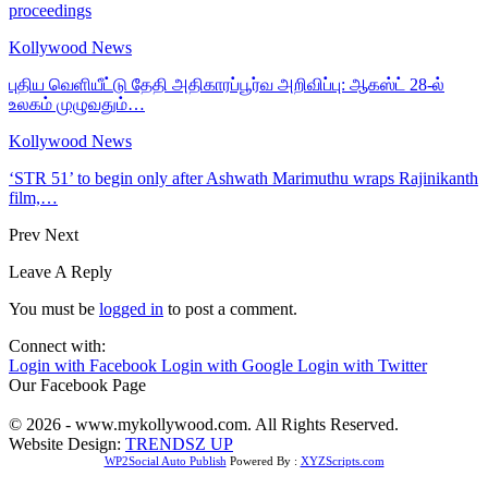
proceedings
Kollywood News
புதிய வெளியீட்டு தேதி அதிகாரப்பூர்வ அறிவிப்பு: ஆகஸ்ட் 28-ல்
உலகம் முழுவதும்…
Kollywood News
‘STR 51’ to begin only after Ashwath Marimuthu wraps Rajinikanth
film,…
Prev
Next
Leave A Reply
You must be
logged in
to post a comment.
Connect with:
Login with Facebook
Login with Google
Login with Twitter
Our Facebook Page
© 2026 - www.mykollywood.com. All Rights Reserved.
Website Design:
TRENDSZ UP
WP2Social Auto Publish
Powered By :
XYZScripts.com