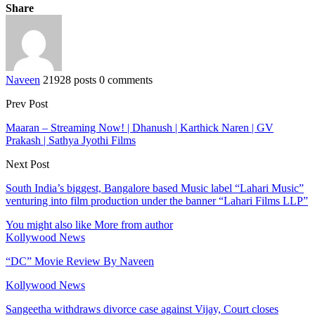
Share
Naveen
21928 posts
0 comments
Prev Post
Maaran – Streaming Now! | Dhanush | Karthick Naren | GV
Prakash | Sathya Jyothi Films
Next Post
South India’s biggest, Bangalore based Music label “Lahari Music”
venturing into film production under the banner “Lahari Films LLP”
You might also like
More from author
Kollywood News
“DC” Movie Review By Naveen
Kollywood News
Sangeetha withdraws divorce case against Vijay, Court closes