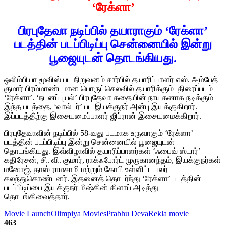
‘ரேக்ளா’
பிரபுதேவா நடிப்பில் தயாராகும் ‘ரேக்ளா’
படத்தின் படப்பிடிப்பு சென்னையில் இன்று
பூஜையுடன் தொடங்கியது.
ஒலிம்பியா மூவிஸ் பட நிறுவனம் சார்பில் தயாரிப்பாளர் எஸ். அம்பேத்
குமார் பிரம்மாண்டமான பொருட்செலவில் தயாரிக்கும் திரைப்படம்
‘ரேக்ளா’. ‘நடனப்புயல்’ பிரபுதேவா கதையின் நாயகனாக நடிக்கும்
இந்த படத்தை, ‘வால்டர்’ பட இயக்குநர் அன்பு இயக்குகிறார்.
இப்படத்திற்கு இசையமைப்பாளர் ஜிப்ரான் இசையமைக்கிறார்.
பிரபுதேவாவின் நடிப்பில் 58-வது படமாக உருவாகும் ‘ரேக்ளா’
படத்தின் படப்பிடிப்பு இன்று சென்னையில் பூஜையுடன்
தொடங்கியது. இவ்விழாவில் தயாரிப்பாளர்கள் ‘ஃபைவ் ஸ்டார்’
கதிரேசன், சி. வி. குமார், ராக்ஃபோர்ட் முருகானந்தம், இயக்குநர்கள்
மனோஜ், தாஸ் ராமசாமி மற்றும் கோபி உள்ளிட்ட பலர்
கலந்துகொண்டனர். இதனைத் தொடர்ந்து ‘ரேக்ளா’ படத்தின்
படப்பிடிப்பை இயக்குநர் மிஷ்கின் கிளாப் அடித்து
தொடங்கிவைத்தார்.
Movie Launch
Olimpiya Movies
Prabhu Deva
Rekla movie
463