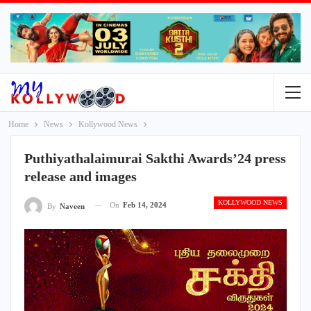
Home
News
Kollywood News
Puthiyathalaimurai Sakthi Awards’24 press
release and images
KOLLYWOOD NEWS
On
Feb 14, 2024
By
Naveen