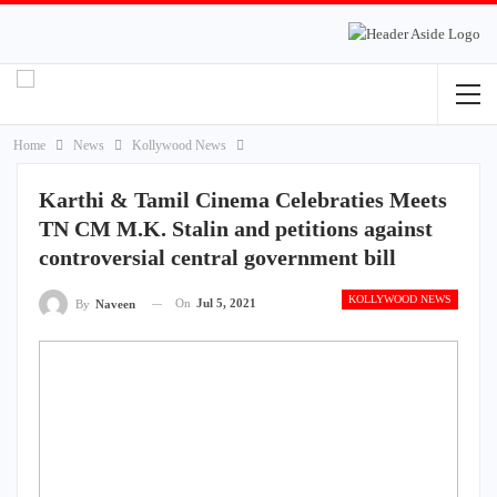
Home
News
Kollywood News
Karthi & Tamil Cinema Celebraties Meets
TN CM M.K. Stalin and petitions against
controversial central government bill
KOLLYWOOD NEWS
On
Jul 5, 2021
By
Naveen