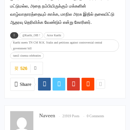
மட்டுமல்ல, அதை நம்பியிருக்கும் மக்களின்
வாழ்வாதாரத்தையும் காக்க, மாநில அரசு இதில் தலையிட்டு
ஆதரவு தெரிவிக்க வேண்டும் என்று கோரினர்.
@Karthi_Offl !
Actor Karthi
Karthi meets TN CM M.K. Stalin and petitions against controversial central
government bill
tamil cinema celebraties
526
Share
Naveen
21919 Posts
0 Comments