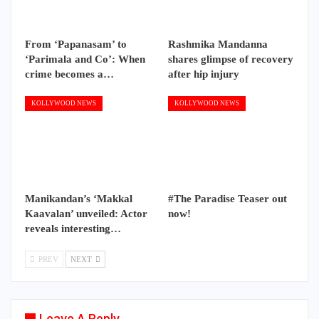
From ‘Papanasam’ to
Rashmika Mandanna
‘Parimala and Co’: When
shares glimpse of recovery
crime becomes a…
after hip injury
KOLLYWOOD NEWS
KOLLYWOOD NEWS
Manikandan’s ‘Makkal
#The Paradise Teaser out
Kaavalan’ unveiled: Actor
now!
reveals interesting…
PREV
NEXT
Leave A Reply