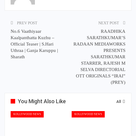
PREV POST
NEXT POST
No.6 Vaathiyaar
RAADHIKA
Kaalpanthatta Kuzhu –
SARATHKUMAR’S
Official Teaser | S.Hari
RADAAN MEDIAWORKS
Uthraa | Ganja Karuppu |
PRESENTS
Sharath
SARATHKUMAR
STARRER, RAJESH M
SELVA DIRECTORIAL
OTT ORIGINALS “IRAI”
(PREY)
You Might Also Like
All
KOLLYWOOD NEWS
KOLLYWOOD NEWS