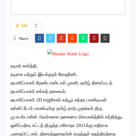
526
Share
நடிகர் கார்த்தி,
நடிகை மற்றும் இயக்குநர் ரோஹினி,
தயாரிப்பாளர் தேண்டாண்டாள் முரளி, தமிழ் திரைப்படத்
தயாரிப்பாளர் சங்கத் தலைவர்,
தயாரிப்பாளர் 2D ராஜசேகர் கற்பூர சுந்தர பாண்டியன்
உள்ளிட்டோர் மாண்புமிகு தமிழ் நாடு முதல்வர் திரு
மு.க.ஸ்டாலின் அவர்களை தலைமை செயலக்த்தில் சந்தித்து,
ஒளிப்பதிவு சட்டத் திருத்த மசோதா 2021க்கு எதிராக
முறையிட்டனர். திரைத்துறையின் கருத்துச் சுதந்திரத்தை