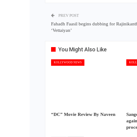
PREV POST
Fahadh Faasil begins dubbing for Rajinikant
‘Vettaiyan’
You Might Also Like
KOLLYWOOD NEWS
KOLL
“DC” Movie Review By Naveen
Sange
again
proc