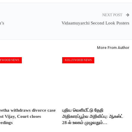
NEXT POST
h’s
Vidaamuyarchi Second Look Posters
More From Author
YWOOD NEWS
KOLLYWOOD NEWS
etha withdraws divorce case
புதிய வெளியீட்டு தேதி
st Vijay, Court closes
அதிகாரப்பூர்வ அறிவிப்பு: ஆகஸ்ட்
eedings
28-ல் உலகம் முழுவதும்…