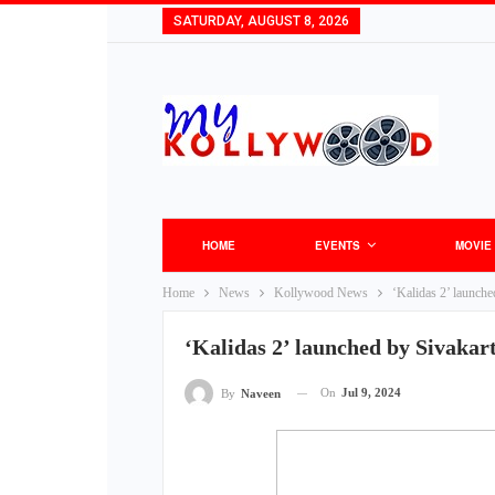
SATURDAY, AUGUST 8, 2026
HOME
EVENTS
MOVIE
Home
News
Kollywood News
‘Kalidas 2’ launch
‘Kalidas 2’ launched by Sivakar
On
Jul 9, 2024
By
Naveen