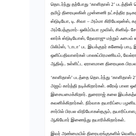
தொடர்ந்து தற்போது ‘காளிதாஸ் 2’ படத்தின்
தமிழ் திரையுலகின் முன்னணி நட்சத்திர நடிகர
ஸ்டுடியோ, டி. சிவா – அம்மா கிரியேஷன்ஸ், க
அம்பேத்குமார்- ஒலிம்பியா மூவிஸ், சினிஷ்- ச
லார்க் ஸ்டுடியோஸ், தேவராஜு மற்றும் ஃபைவ் 
பிலிம்ஸ், ‘டாடா’ பட இயக்குநர் கணேஷ் பாபு, 
ஒளிப்பதிவாளர்கள் பாலசுப்பிரமணியம், வேல்ர
ஆதிஷ்.. உள்ளிட்ட ஏராளமான திரையுலக பிரபலங
‘காளிதாஸ்’ படத்தை தொடர்ந்து ‘காளிதாஸ் 2’ பட
அஜய் கார்த்தி நடிக்கிறார்கள். சுரேஷ் பாலா ஒள
இசையமைக்கிறார். துரைராஜ் கலை இயக்கத்தை
கவனிக்கிறார்கள். நிர்வாக தயாரிப்பை பழனிய
சார்பில் பிரபல விநியோகஸ்தரும், தயாரிப்பாள
ஆகியோர் இணைந்து தயாரிக்கிறார்கள்.
இவர் அண்மையில் திரையரங்குகளில் வெளியாகி