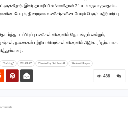
ிருக்கிறார். இவர் தயாரிப்பில் ‘காளிதாஸ் 2’ படம் உருவாகுவதால்..
்களிடையேயும், திரையுலக வணிகர்களிடையேயும் பெரும் எதிர்பார்ப்பு
ர்ந்து படப்பிடிப்பு பணிகள் விரைவில் தொடங்கும் என்றும்,
ிகர்கள், நடிகைகள் பற்றிய விபரங்கள் விரைவில் அதிகாரப்பூர்வமாக
ித்துள்ளனர்.
“Parking”
BHARAT
Directed by Sri Senthil
Sivakarthikeyan
438
Comments