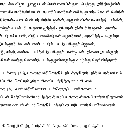
 தொடக்க விழா, பூஜையுடன் சென்னையில் நடைபெற்றது. இந்நிகழ்வில்
ான சிவகார்த்திகேயன், தயாரிப்பாளர்கள் லலித் குமார்- செவன் ஸ்கிரீன்
திரேசன்- ஃபைவ் ஸ்டார் கிரியேஷன்ஸ், அருண் விஸ்வா- சாந்தி டாக்கீஸ்,
ோல்ஜர் ஃபேக்டரி, கருணா மூர்த்தி- ஐங்கரன் இன்டர்நேஷனல், குமார்-
ஸ்டார் கல்யாண், விநியோகஸ்தர்கள் அழகர்சாமி, அரவிந்த் – ஆருத்ரா
இயக்குநர் கே. கல்யாண், ‘டார்க்’ பட இயக்குநர் ஜெகன்,
ாஜ், சக்தி, சண்டை பயிற்சி இயக்குநர் பாண்டியன், இணை இயக்குநர்
்கள் கலந்து கொண்டு படக்குழுவினருக்கு வாழ்த்து தெரிவித்தனர்.
த்தையும் இயக்குநர் ஸ்ரீ செந்தில் இயக்குகிறார்.‌ இதில் பரத் மற்றும்
ிப்பதிவு செய்யும் இந்த திரைப்படத்திற்கு சாம் சி. எஸ்.
யும், புவன் ஸ்ரீனிவாசன் படத்தொகுப்பு பணிகளையும்
ப்பன் மேற்கொள்கிறார். இந்த திரைப்படத்தை ஸ்கை பிச்சர்ஸ் நிறுவனம்
ருமான ஃபைவ் ஸ்டார் செந்தில் மற்றும் தயாரிப்பாளர் யோகேஸ்வரன்
 வெற்றி பெற்ற ‘பார்க்கிங்’, ‘கருடன்’, ‘மகாராஜா’ ஆகிய