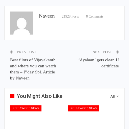
Naveen
21928 Posts
0 Comments
PREV POST
NEXT POST
Best films of Vijayakanth
‘Ayalaan’ gets clean U
and where you can watch
certificate
them – F’day Spl. Article
by Naveen
You Might Also Like
All
KOLLYWOOD NEWS
KOLLYWOOD NEWS