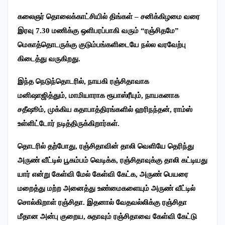
கலைஞர் தொலைக்காட்சியில் திங்கள் – சனிக்கிழமை வரை
இரவு 7.30 மணிக்கு ஒளிபரப்பாகி வரும் “ரஞ்சிதமே”
மெகாத்தொடருக்கு குடும்பங்களிடையே நல்ல வரவேற்பு
கிடைத்து வருகிறது.
இந்த நெடுந்தொடரில்
,
நாயகி ரஞ்சிதாவாக
மனிஷாஜித்தும்
,
மாமியாராக ரூபாஸ்ரீயும்
,
நாயகனாக
சதீஷூம்
,
முக்கிய கதாபாத்திரங்களில் ஹரிநந்தன்
,
ராம்ஸ்
உள்ளிட்டோர் நடித்திருக்கிறார்கள்.
தொடரில் தற்போது
,
ரஞ்சிதாவின் தாலி வெளியே தெரிந்து
அருண் வீட்டில் பூகம்பம் வெடிக்க
,
ரஞ்சிதாவுக்கு தாலி கட்டியது
யார் என்று கேள்வி மேல் கேள்வி கேட்க
,
அருண் பெயரை
மறைத்து மற்ற அனைத்து உண்மைகளையும் அருண் வீட்டில்
சொல்கிறாள் ரஞ்சிதா. இதனால் வேதவல்லிக்கு ரஞ்சிதா
மீதான அன்பு குறைய
,
சுதாவும் ரஞ்சிதாவை கேள்வி கேட்டு