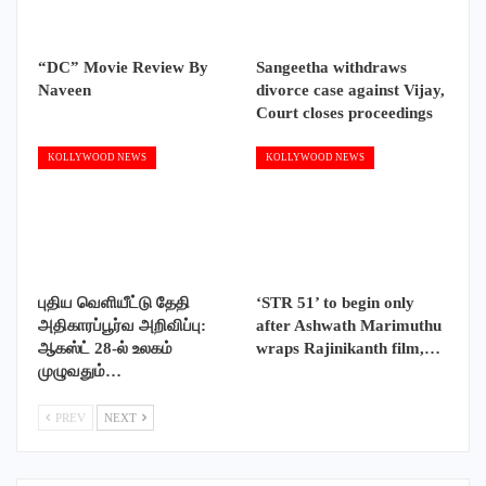
“DC” Movie Review By
Sangeetha withdraws
Naveen
divorce case against Vijay,
Court closes proceedings
KOLLYWOOD NEWS
KOLLYWOOD NEWS
புதிய வெளியீட்டு தேதி
‘STR 51’ to begin only
அதிகாரப்பூர்வ அறிவிப்பு:
after Ashwath Marimuthu
ஆகஸ்ட் 28-ல் உலகம்
wraps Rajinikanth film,…
முழுவதும்…
PREV
NEXT