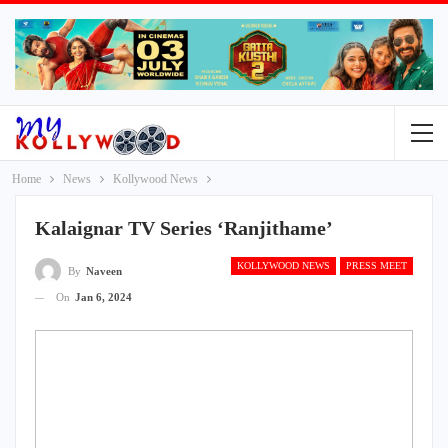
Home
News
Kollywood News
Kalaignar TV Series ‘Ranjithame’
KOLLYWOOD NEWS
PRESS MEET
By
Naveen
On
Jan 6, 2024