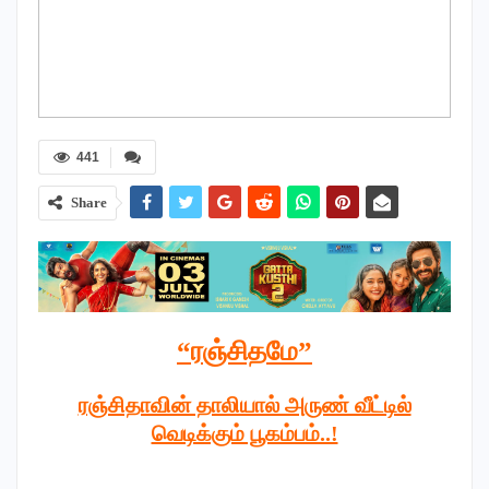
441
Share
“
ரஞ்சிதமே”
ரஞ்சிதாவின் தாலியால் அருண் வீட்டில்
வெடிக்கும் பூகம்பம்..!