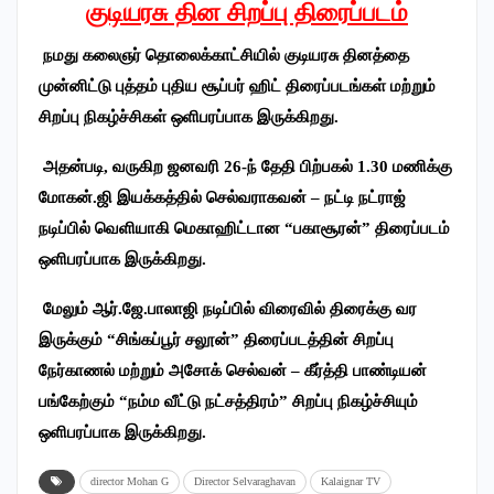
குடியரசு தின சிறப்பு திரைப்படம்
நமது கலைஞர் தொலைக்காட்சியில் குடியரசு தினத்தை
முன்னிட்டு புத்தம் புதிய சூப்பர் ஹிட் திரைப்பட
ங்கள்
மற்றும்
சிறப்பு நிகழ்ச்சிகள் ஒளிபரப்பாக இருக்கிறது.
அதன்படி
,
வருகிற ஜனவரி
26-
ந் தேதி பிற்பகல்
1.30
மணிக்கு
மோகன்.ஜி இயக்கத்தில் செல்வராகவன் – நட்டி நட்ராஜ்
நடிப்பில் வெளியாகி மெகாஹிட்டான “பகாசூரன்” திரைப்படம்
ஒளிபரப்பாக இருக்கிறது.
மேலும் ஆர்.ஜே.பாலாஜி நடிப்பில் விரைவில் திரைக்கு வர
இருக்கும் “சிங்கப்பூர் சலூன்” திரைப்படத்தின் சிறப்பு
நேர்காணல் மற்றும் அசோக் செல்வன் – கீர்த்தி பாண்டியன்
பங்கேற்கும் “நம்ம வீட்டு நட்சத்திரம்” சிறப்பு நிகழ்ச்சியும்
ஒளிபரப்பாக இருக்கிறது.
director Mohan G
Director Selvaraghavan
Kalaignar TV