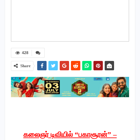
428
Share
கலைஞர் டிவியில் “பகாசூரன்” –