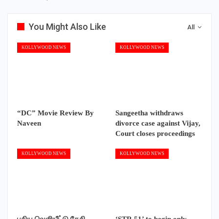
You Might Also Like
All
KOLLYWOOD NEWS
KOLLYWOOD NEWS
“DC” Movie Review By
Sangeetha withdraws
Naveen
divorce case against Vijay,
Court closes proceedings
KOLLYWOOD NEWS
KOLLYWOOD NEWS
புதிய வெளியீட்டு தேதி
‘STR 51’ to begin only