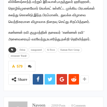
விக்னேஷ்காந்த் மற்றும் இர்ஃபான்,மருத்துவர் ஹரிஹரன்,
தொழில்முனைவோர் வெங்கட் உள்ளிட்ட முக்கிய பிரபலங்கள்
கலந்து கொண்டு,இந்த பிரம்மாண்ட துவக்க விழாவை
வெற்றிகரமான விழாவாக நிறைவு செய்து சிறப்பித்தனர்.
கண்ணன் ரவி குழுமத்தின் தலைவர் ‘கண்ணன் ரவி’
அனைவரையும் வரவேற்று,உபசரித்து,நன்றி தெரிவித்தார்.
Dubai
inaugurated
K-Town
Kannan Ravi Group
restaurant 'Barak'
579
Share
Naveen
21919 Posts
0 Comments