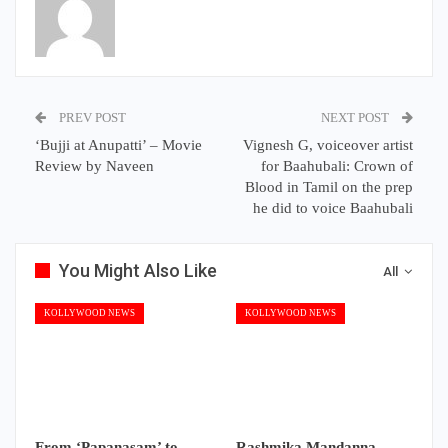
PREV POST
NEXT POST
‘Bujji at Anupatti’ – Movie
Vignesh G, voiceover artist
Review by Naveen
for Baahubali: Crown of
Blood in Tamil on the prep
he did to voice Baahubali
You Might Also Like
All
KOLLYWOOD NEWS
KOLLYWOOD NEWS
From ‘Papanasam’ to
Rashmika Mandanna