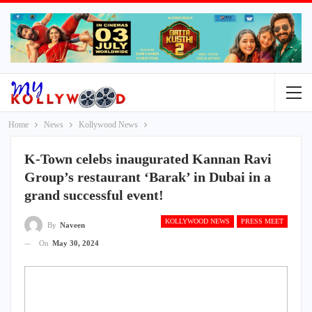
Home
News
Kollywood News
K-Town celebs inaugurated Kannan Ravi
Group’s restaurant ‘Barak’ in Dubai in a
grand successful event!
KOLLYWOOD NEWS
PRESS MEET
By
Naveen
On
May 30, 2024