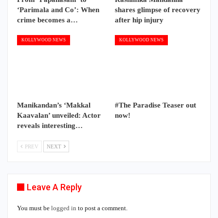
‘Parimala and Co’: When
shares glimpse of recovery
crime becomes a…
after hip injury
KOLLYWOOD NEWS
KOLLYWOOD NEWS
Manikandan’s ‘Makkal
#The Paradise Teaser out
Kaavalan’ unveiled: Actor
now!
reveals interesting…
PREV
NEXT
Leave A Reply
You must be
logged in
to post a comment.