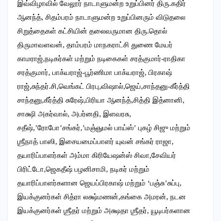
இவ்விழாவில் வேலூர் நாடாளுமன்ற உறுப்பினர் திரு.கதிர்
ஆனந்த், சிதம்பரம் நாடாளுமன்ற உறுப்பினரும் விடுதலை
சிறுத்தைகள் கட்சியின் தலைவருமான திரு.தொல்
திருமாவளவன், தாம்பரம் மாநகராட்சி துணை மேயர்
காமராஜ்,நடிகர்கள் மற்றும் நடிகைகள் சரத்குமார்-ராதிகா
சரத்குமார், பாக்யராஜ்-பூர்ணிமா பாக்யராஜ், பிரகாஷ்
ராஜ்,சுந்தர்.சி,வெங்கட் பிரபு,விஷால்,ஜெய்,சாந்தனு-கீர்த்தி
சாந்தனு,கீர்த்தி சுரேஷ்,பிரியா ஆனந்த்,சித்தி இத்னானி,
சாக்ஷி அகர்வால், அபர்னதி, இளவரசு,
சதீஷ்,’ரோபோ’சங்கர்,’மஞ்ஞுமல் பாய்ஸ்’ புகழ் சிஜு மற்றும்
ஶ்ரீநாத் பாஸி, இசையமைப்பாளர் யுவன் சங்கர் ராஜா,
தயாரிப்பாளர்கள் அம்மா கிரியேஷன்ஸ் சிவா,சேவியர்
பிரிட்டோ,ஜெகதீஷ் பழனிசாமி, நடிகர் மற்றும்
தயாரிப்பாளர்களான ஜெயப்பிரகாஷ் மற்றும் ‘பஞ்சு’சுப்பு,
இயக்குனர்கள் சித்ரா லக்ஷ்மணன்,கங்கை அமரன், நடன
இயக்குனர்கள் ஶ்ரீதர் மற்றும் அக்ஷதா ஶ்ரீதர், யூடிபர்களான