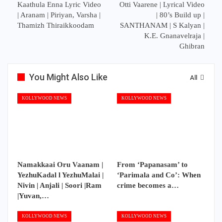
Kaathula Enna Lyric Video
Otti Vaarene | Lyrical Video
| Aranam | Piriyan, Varsha |
| 80’s Build up |
Thamizh Thiraikkoodam
SANTHANAM | S Kalyan |
K.E. Gnanavelraja |
Ghibran
You Might Also Like
All
KOLLYWOOD NEWS
KOLLYWOOD NEWS
Namakkaai Oru Vaanam |
From ‘Papanasam’ to
YezhuKadal l YezhuMalai |
‘Parimala and Co’: When
Nivin | Anjali | Soori |Ram
crime becomes a…
|Yuvan,…
KOLLYWOOD NEWS
KOLLYWOOD NEWS