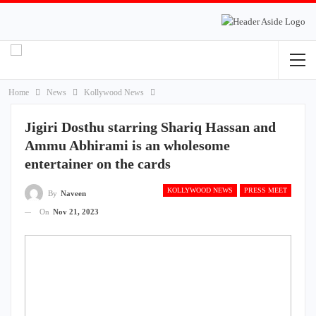
Home
News
Kollywood News
Jigiri Dosthu starring Shariq Hassan and
Ammu Abhirami is an wholesome
entertainer on the cards
KOLLYWOOD NEWS
PRESS MEET
By
Naveen
On
Nov 21, 2023