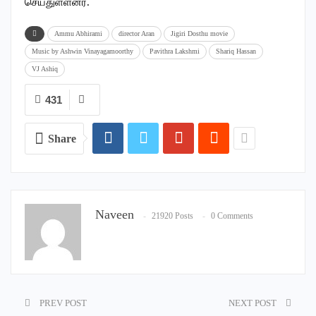
செய்துள்ளனர்.
Ammu Abhirami
director Aran
Jigiri Dosthu movie
Music by Ashwin Vinayagamoorthy
Pavithra Lakshmi
Shariq Hassan
VJ Ashiq
431
Share
Naveen
21920 Posts
0 Comments
PREV POST
NEXT POST