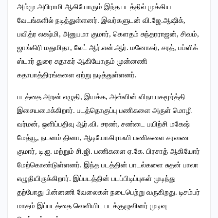
அம்மு அபிராமி ஆகியோரும் இந்த படத்தில் முக்கிய
வேடங்களில் நடித்துள்ளனர். இவர்களுடன் வி.ஜே.ஆஷிக்,
பவித்ர லக்ஷ்மி, அனுபமா குமார், கௌதம் சுந்தரராஜன், சிவம்,
ஜாங்கிரி மதுமிதா, லேட் ஆர்.என்.ஆர். மனோகர், சரத், பப்ளிக்
ஸ்டார் துரை சுதாகர் ஆகியோரும் முன்னணி
கதாபாத்திரங்களை ஏற்று நடித்துள்ளனர்.
படத்தை அறன் எழுதி, இயக்க, அஸ்வின் விநாயகமூர்த்தி
இசையமைக்கிறார். படத்தொகுப்பு பணிகளை அருள் மொழி
வர்மன், ஒளிப்பதிவு ஆர்.வி. சரண், சண்டை பயிற்சி மகேஷ்
மேத்யூ, நடனம் தினா, ஆடியோகிராஃபி பணிகளை சரவண
குமார், டி.ஐ. மற்றும் சி.ஜி. பணிகளை ஏ.கே. பிரசாத் ஆகியோர்
மேற்கொண்டுள்ளனர். இந்த படத்தின் பாடல்களை சுதன் பாலா
எழுதியிருக்கிறார். இப்படத்தின் படப்பிடிப்புகள் முடிந்து
தற்போது பின்னணி வேலைகள் நடைபெற்று வருகிறது. டிசம்பர்
மாதம் இப்படத்தை வெளியிட படக்குழுவினர் முடிவு