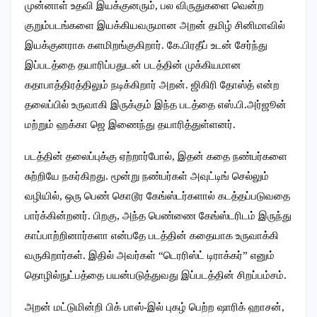
முன்னாள் உதவி இயக்குனரும், பல விருதுகளை வென்ற
குறும்படங்களை இயக்கியவருமான அறன் தமிழ் சினிமாவில்
இயக்குனராக களமிறங்குகிறார். கே.பிரதீப் உடன் சேர்ந்து
இப்படத்தை தயாரிப்பதுடன் படத்தின் முக்கியமான
கதாபாத்திரத்திலும் நடிக்கிறார் அறன். ஜிகிரி தோஸ்த் என்ற
தலைப்பில் உருவாகி இருக்கும் இந்த படத்தை எஸ்.பி.அர்ஜூன்
மற்றும் ஹக்கா ஜெ இணைந்து தயாரித்துள்ளனர்.
படத்தின் தலைப்புக்கு ஏற்றார்போல், இதன் கதை நண்பர்களை
சுற்றியே நகர்கிறது. மூன்று நண்பர்கள் அவுட்டிங் செல்லும்
வழியில், ஒரு பெண் கொடூர கேங்ஸ்டர்களால் கடத்தப்படுவதை
பார்க்கின்றனர். பிறகு, அந்த பெண்ணை கேங்ஸ்டரிடம் இருந்து
காப்பாற்றினார்களா என்பதே படத்தின் கதையாக உருவாக்கி
வருகிறார்கள். இதில் அவர்கள் “டெரரிஸ்ட் டிராக்கர்” எனும்
தொழில்நுட்பத்தை பயன்படுத்துவது இப்படத்தின் சிறப்பம்சம்.
அறன் மட்டுமின்றி பிக் பாஸ்-இல் புகழ் பெற்ற ஷாரிக் ஹாசன்,