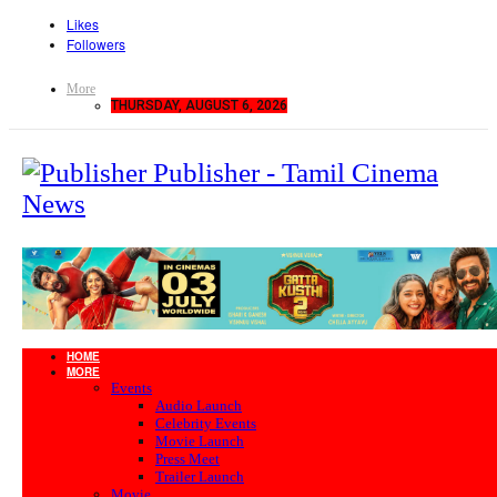
Likes
Followers
More
THURSDAY, AUGUST 6, 2026
Publisher - Tamil Cinema
News
HOME
MORE
Events
Audio Launch
Celebrity Events
Movie Launch
Press Meet
Trailer Launch
Movie