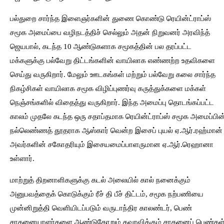
பல்துறை சார்ந்த இளைஞர்களின் துணை கொண்டு ரெயின்ட்ராப்ஸ்
சமூக அமைப்பை வழிநடத்திச் செல்லும் அதன் நிறுவனர் அரவிந்த்
ஜெயபால், கடந்த 10 ஆண்டுகளாக சமூகத்தின் பல தரப்பட்ட
மக்களுக்கு பல்வேறு திட்டங்களின் வாயிலாக எண்ணற்ற உதவிகளை
செய்து வருகிறார். மேலும் ஊடகங்கள் மற்றும் பல்வேறு கலை சார்ந்த
நிகழ்சிகள் வாயிலாக சமூக விழிப்புணர்வு கருத்துக்களை மக்கள்
நெஞ்சங்களில் விதைத்து வருகிறார். இந்த அமைப்பு தொடங்கப்பட்ட
காலம் முதலே கடந்த ஒரு சதாப்தமாக ரெயின்ட்ராப்ஸ் சமூக அமைப்பின
நல்லெண்ணத் தூதராக ஆஸ்கார் வென்ற இசைப் புயல் ஏ.ஆர்.ரஹ்மான்
அவர்களின் சகோதரியும் இசையமைப்பாளருமான ஏ.ஆர்.ரெஹானா
உள்ளார்.
மாற்றுத் திறனாளிகளுக்கு கடல் அலையில் கால் நனைக்கும்
அனுபவத்தைக் கொடுக்கும் ரீச் தி பீச் திட்டம், சமூக நற்பணியை
முன்னிறுத்தி வெளியிடப்படும் வருடாந்திர காலண்டர், பெண்
சாதனையாளர்களை ஆண்டுதோறும் கவுரவிக்கும் சாதனைப் பெண்கள