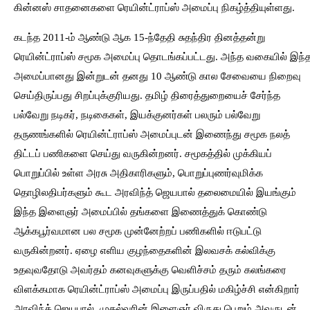
கின்னஸ் சாதனைகளை ரெயின்ட்ராப்ஸ் அமைப்பு நிகழ்த்தியுள்ளது.
கடந்த 2011-ம் ஆண்டு ஆக 15-ந்தேதி சுதந்திர தினத்தன்று
ரெயின்ட்ராப்ஸ் சமூக அமைப்பு தொடங்கப்பட்டது. அந்த வகையில் இந்
அமைப்பானது இன்றுடன் தனது 10 ஆண்டு கால சேவையை நிறைவு
செய்திருப்பது சிறப்புக்குரியது. தமிழ் திரைத்துறையைச் சேர்ந்த
பல்வேறு நடிகர், நடிகைகள், இயக்குனர்கள் பலரும் பல்வேறு
தருணங்களில் ரெயின்ட்ராப்ஸ் அமைப்புடன் இணைந்து சமூக நலத்
திட்டப் பணிகளை செய்து வருகின்றனர். சமூகத்தில் முக்கியப்
பொறுப்பில் உள்ள அரசு அதிகாரிகளும், பொறுப்புணர்வுமிக்க
தொழிலதிபர்களும் கூட அரவிந்த் ஜெயபால் தலைமையில் இயங்கும்
இந்த இளைஞர் அமைப்பில் தங்களை இணைத்துக் கொண்டு
ஆக்கபூர்வமான பல சமூக முன்னேற்றப் பணிகளில் ஈடுபட்டு
வருகின்றனர். ஏழை எளிய குழந்தைகளின் இலவசக் கல்விக்கு
உதவுவதோடு அவர்தம் கனவுகளுக்கு வெளிச்சம் தரும் கலங்கரை
விளக்கமாக ரெயின்ட்ராப்ஸ் அமைப்பு இருப்பதில் மகிழ்ச்சி என்கிறார்
அரவிந்த் ஜெயபால். முதல்வரின் இளைஞர் விருது பெறும் அவருடன்,