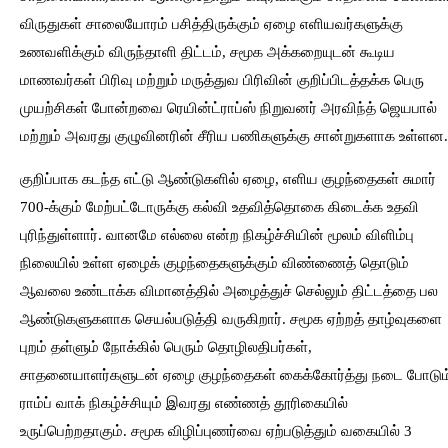
விருதுகள் சாலையோரம் பசித்திருக்கும் ஏழை எளியவர்களுக்கு
உணவளிக்கும் விருந்தாளி திட்டம், சமூக அக்கறையுடன் கூடிய
மாணவர்கள் பிரிவு மற்றும் மருத்துவ பிரிவின் குறிப்பிடத்தக்க பெரு
முயற்சிகள் போன்றவை ரெயின்ட்ராப்ஸ் நிறுவனர் அரவிந்த் ஜெயபால்
மற்றும் அவரது குழுவினரின் சீரிய பணிகளுக்கு சான்றுகளாக உள்ளன.
குறிப்பாக கடந்த எட்டு ஆண்டுகளில் ஏழை, எளிய குழந்தைகள் சுமார்
700-க்கும் மேற்பட்டோருக்கு கல்வி உதவித்தொகை கிடைக்க உதவி
புரிந்துள்ளார். வானமே எல்லை என்ற நிகழ்ச்சியின் மூலம் விளிம்பு
நிலையில் உள்ள ஏழைக் குழந்தைகளுக்கும் விண்ணைத் தொடும்
ஆவலை உண்டாக்க விமானத்தில் அழைத்துச் செல்லும் திட்டத்தை பல
ஆண்டுகளுகளாக செயல்படுத்தி வருகிறார். சமூக ஏற்றத் தாழ்வுகளை
புறம் தள்ளும் நோக்கில் பெரும் தொழிலதிபர்கள்,
சாதனையாளர்களுடன் ஏழை குழந்தைகள் கைக்கோர்த்து நடை போடும
ராம்ப் வாக் நிகழ்ச்சியும் இவரது எண்ணத் தூரிகையில்
உருப்பெற்றதாகும். சமூக விழிப்புணர்வை ஏற்படுத்தும் வகையில் 3