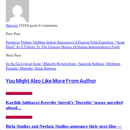
Naveen
21910 posts
0 comments
Prev Post
Producer Vishnu Vardhan Induri Announces A Feature Film Franchise “Azad
Hind” As A Tribute To The Unsung Heroes Of Indian Independence Fight
Next Post
So So Ga Lyrical Song | Manchi Rojulochaie | Santosh Sobhan | Mehreen
Pirzada | Maruthi |Anup Rubens
You Might Also Like
More From Author
KOLLYWOOD NEWS
Karthik Subbaraj-Keerthy Suresh’s ‘Dorothy’ teaser unveiled
ahead…
KOLLYWOOD NEWS
Birla Studios and Neelam Studios announce their next film —