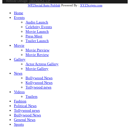
Website Design:
TRENDSZ UP
WP2Social Auto Publish
Powered By :
XYZScripts.com
Home
Events
Audio Launch
Celebrity Events
Movie Launch
Press Meet
Trailer Launch
Movie
Movie Preview
Movie Review
Gallery
Actor Actress Gallery
Movie Gallery
News
Bollywood News
Kollywood News
Tollywood news
Videos
Trailers
Fashion
Political News
Tollywood news
Bollywood News
General News
Sports