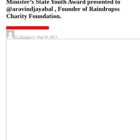
Minister’s State Youth Award presented to
@aravindjayabal , Founder of Raindropss
Charity Foundation.
GENERAL
KOLLYWOOD NEWS
By
Naveen
On
Aug 16, 2021