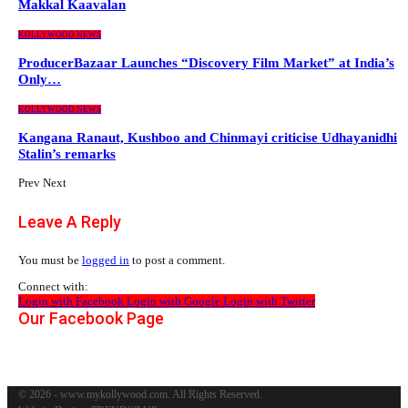
Makkal Kaavalan
KOLLYWOOD NEWS
ProducerBazaar Launches “Discovery Film Market” at India’s
Only…
KOLLYWOOD NEWS
Kangana Ranaut, Kushboo and Chinmayi criticise Udhayanidhi
Stalin’s remarks
Prev
Next
Leave A Reply
You must be
logged in
to post a comment.
Connect with:
Login with Facebook
Login with Google
Login with Twitter
Our Facebook Page
© 2026 - www.mykollywood.com. All Rights Reserved.