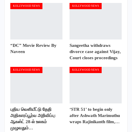
KOLLYWOOD NEWS
KOLLYWOOD NEWS
“DC” Movie Review By
Sangeetha withdraws
Naveen
divorce case against Vijay,
Court closes proceedings
KOLLYWOOD NEWS
KOLLYWOOD NEWS
புதிய வெளியீட்டு தேதி
‘STR 51’ to begin only
அதிகாரப்பூர்வ அறிவிப்பு:
after Ashwath Marimuthu
ஆகஸ்ட் 28-ல் உலகம்
wraps Rajinikanth film,…
முழுவதும்…