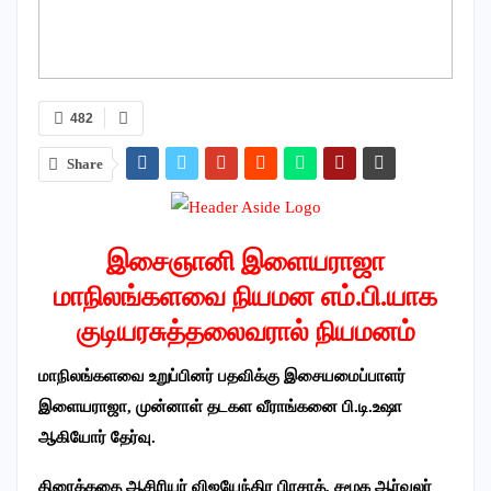
482
Share
இசைஞானி இளையராஜா
மாநிலங்களவை நியமன எம்.பி.யாக
குடியரசுத்தலைவரால் நியமனம்
மாநிலங்களவை உறுப்பினர் பதவிக்கு இசையமைப்பாளர்
இளையராஜா, முன்னாள் தடகள வீராங்கனை பி.டி.உஷா
ஆகியோர் தேர்வு.
திரைக்கதை ஆசிரியர் விஜயேந்திர பிரசாத், சமூக ஆர்வலர்