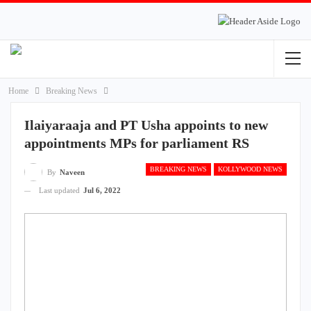
Home
Breaking News
Ilaiyaraaja and PT Usha appoints to new
appointments MPs for parliament RS
BREAKING NEWS
KOLLYWOOD NEWS
By
Naveen
Last updated
Jul 6, 2022