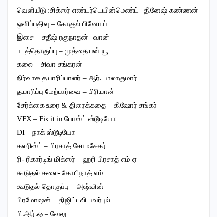
வெளியீடு :சிக்ஸர் எண்டர்டெயின்மெண்ட் | தினேஷ் கண்ணன்
ஒளிப்பதிவு – கோகுல் பினோய்
இசை – சதீஷ் ரகுநாதன் | வான்
படத்தொகுப்பு – முத்தையன் யூ
கலை – சிவா சங்கரன்
நிர்வாக தயாரிப்பாளர் – ஆர். பாலாகுமார்
தயாரிப்பு மேற்பார்வை – பிரியான்
சேர்க்கை உரை & திரைக்கதை – கிஷோர் சங்கர்
VFX – Fix it in போஸ்ட் ஸ்டூடியோ
DI – நாக் ஸ்டூடியோ
கலரிஸ்ட் – பிரசாத் சோமசேகர்
ரி- ரிகார்டிங் மிக்ஸர் – ஹரி பிரசாத் எம் ஏ
கூடுதல் கலை- கோபிநாத் எம்
கூடுதல் தொகுப்பு – அஷ்வின்
பிரமோஷன் – திஜிட்டலி பவர்புல்
பி.ஆர்.ஓ – வேலு