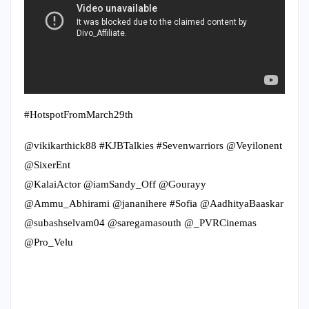
#HotspotFromMarch29th
@vikikarthick88 #KJBTalkies #Sevenwarriors @Veyilonent
@SixerEnt
@KalaiActor @iamSandy_Off @Gourayy
@Ammu_Abhirami @jananihere #Sofia @AadhityaBaaskar
@subashselvam04 @saregamasouth @_PVRCinemas
@Pro_Velu