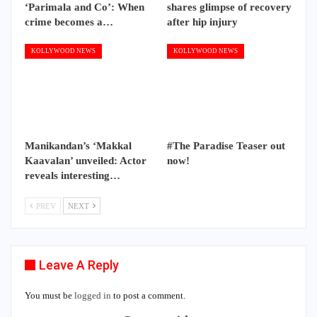
‘Parimala and Co’: When
shares glimpse of recovery
crime becomes a…
after hip injury
KOLLYWOOD NEWS
KOLLYWOOD NEWS
Manikandan’s ‘Makkal
#The Paradise Teaser out
Kaavalan’ unveiled: Actor
now!
reveals interesting…
PREV
NEXT
Leave A Reply
You must be
logged in
to post a comment.