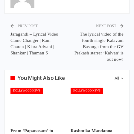
PREV POST
NEXT POST
Jaragandi – Lyrical Video |
The lyrical video of the
Game Changer | Ram
fourth single Kalavani
Charan | Kiara Advani |
Basanga from the GV
Shankar | Thaman S
Prakash starrer ‘Kalvan’ is
out now!
You Might Also Like
All
KOLLYWOOD NEWS
KOLLYWOOD NEWS
From ‘Papanasam’ to
Rashmika Mandanna