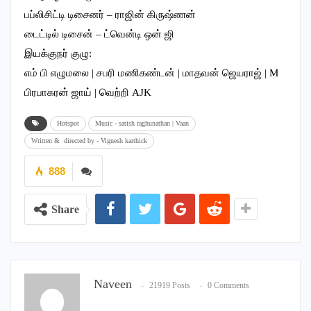
பப்லிசிட்டி டிசைனர் – ராஜின் கிருஷ்ணன்
டைட்டில் டிசைன் – ட்வென்டி ஒன் ஜி
இயக்குநர் குழு:
எம் பி எழுமலை | சபரி மணிகண்டன் | மாதவன் ஜெயராஜ் | M
பிரபாகரன் ஜாய் | வெற்றி AJK
Hotspot
Music - satish raghunathan | Vaan
Written & directed by - Vignesh karthick
888
Share
Naveen
21919 Posts
0 Comments