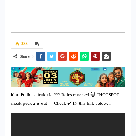
888
Share
Idhu Pudhusa iruku la ??? Roles reversed 🙀 #HOTSPOT
sneak peek 2 is out — Check ✔️ IN this link below…