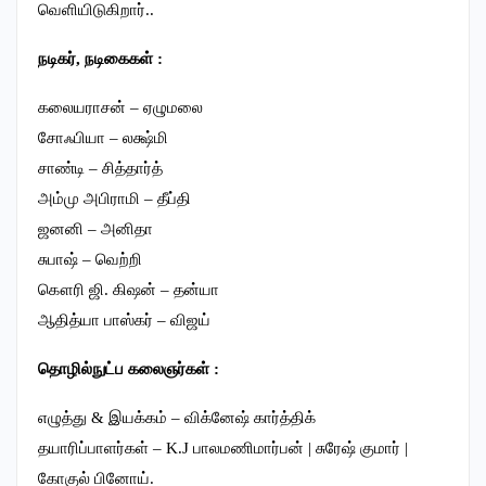
வெளியிடுகிறார்..
நடிகர், நடிகைகள் :
கலையராசன் – ஏழுமலை
சோஃபியா – லக்ஷ்மி
சாண்டி – சித்தார்த்
அம்மு அபிராமி – தீப்தி
ஜனனி – அனிதா
சுபாஷ் – வெற்றி
கௌரி ஜி. கிஷன் – தன்யா
ஆதித்யா பாஸ்கர் – விஜய்
தொழில்நுட்ப கலைஞர்கள் :
எழுத்து & இயக்கம் – விக்னேஷ் கார்த்திக்
தயாரிப்பாளர்கள் – K.J பாலமணிமார்பன் | சுரேஷ் குமார் |
கோகுல் பினோய்.