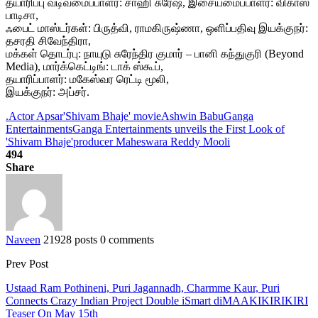
தயாரிப்பு வடிவமைப்பாளர்: சாஹி சுரேஷ், இசையமைப்பாளர்: விகாஸ்
பாடிசா,
ஃபைட் மாஸ்டர்கள்: பிருத்வி, ராமகிருஷ்ணா, ஒளிப்பதிவு இயக்குநர்:
தசரதி சிவேந்திரா,
மக்கள் தொடர்பு: நாயுடு சுரேந்திர குமார் – பானி கந்துகுரி (Beyond
Media), மார்க்கெட்டிங்: டாக் ஸ்கூப்,
தயாரிப்பாளர்: மகேஸ்வர ரெட்டி மூலி,
இயக்குநர்: அப்சர்.
.Actor Apsar
'Shivam Bhaje' movie
Ashwin Babu
Ganga
Entertainments
Ganga Entertainments unveils the First Look of
'Shivam Bhaje'
producer Maheswara Reddy Mooli
494
Share
Naveen
21928 posts
0 comments
Prev Post
Ustaad Ram Pothineni, Puri Jagannadh, Charmme Kaur, Puri
Connects Crazy Indian Project Double iSmart diMAAKIKIRIKIRI
Teaser On May 15th