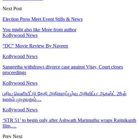
Next Post
Election Press Meet Event Stills & News
You might also like
More from author
Kollywood News
“DC” Movie Review By Naveen
Kollywood News
Sangeetha withdraws divorce case against Vijay, Court closes
proceedings
Kollywood News
புதிய வெளியீட்டு தேதி அதிகாரப்பூர்வ அறிவிப்பு: ஆகஸ்ட் 28-ல்
உலகம் முழுவதும்…
Kollywood News
‘STR 51’ to begin only after Ashwath Marimuthu wraps Rajinikanth
film,…
Prev
Next