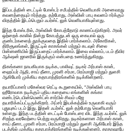
இப்படத்தின் டைட்டில் போஸ்டர் சமீபத்தில் வெளியாகி அனைவரது
கவனத்தையும் ஈர்த்தது. தற்போது, அஸ்வின் பாபு கவனம் ஈர்க்கும்
விதத்தில் இடம்பெறும் ஃபர்ஸ்ட் லுக் வெளியாகியுள்ளது.
இந்த போஸ்டரில், அஸ்வின் கோபத்தோடு காணப்படுகிறார். அவர்
ஒற்றைக் காலில் நின்று கோபத்துடன் ஒரு கையால் ஒரு
குண்டர்களைத் தூக்குவதை இதில் பார்க்கலாம். அகோரிகள்,
திரிசூலங்கள், இருட்டில் காகங்கள் மற்றும் கடவுள் சிலை
பின்னணியில் இருப்பதைப் பார்க்கலாம். இவை எல்லாம், படம் தீவிர
ஆக்‌ஷன் ஜானரில் இருக்கும் என்பதை உணர்த்துகிறது.
திகங்கனா நாயகியாக நடிக்க, பாலிவுட் நடிகர் அர்பாஸ் கான்,
ஹைப்பர் ஆதி, சாய் தீனா, முரளி சர்மா, பிரம்மாஜி மற்றும் துளசி
ஆகியோர் முக்கிய கதாபாத்திரங்களில் நடிக்கின்றனர்.
தயாரிப்பாளர் மகேஸ்வர ரெட்டி கூறுகையில், “அஸ்வின் பாபு
ஹீரோவாக நடிக்கும் புதிய கதையை எங்களின் கங்கா
எண்டர்டெயின்மெண்ட்ஸ் சார்பில் சிவம் பஜே
தயாரிக்கப்பட்டிருக்கிறார். அப்சர் இயக்கத்தில் உருவாகி வரும்
புதுயுகப் படம் இது. இதன் ஃபர்ஸ்ட் லுக் தற்போது வெளியாகி
உள்ளது. இந்த படத்தின் டைட்டில் போஸ்டரை விட இந்த ஃபர்ஸ்ட் லுக்
சிறந்த வரவேற்பை பெற்று வருகிறது. நடிகர்களான அர்பாஸ் கான்,
சாய் தீனா, முரளி சர்மா, பிரம்மாஜி மற்றும் துளசி ஆகியோர் இந்த
படத்தில் முக்கிய கதாபாத்திரங்களில் நடித்துள்ளனர். தாதாஷாபே