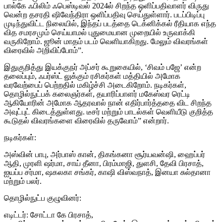
பால்கே ஃபிலிம் ஃபெஸ்டிவல் 2024ல் சிறந்த ஒளிப்பதிவாளர் விருது
வென்ற தசரதி ஷிவேந்திரா ஒளிப்பதிவு செய்துள்ளார். படப்பிடிப்பு
முடிந்துவிட்ட நிலையில், இந்தப் படத்தை டெக்னிக்கல் ரீதியாக எந்த
வித சமரசமும் செய்யாமல் புதுமையான முறையில் உருவாக்கி
வருகிறோம். ஜூன் மாதம் படம் வெளியாகிறது. மேலும் விவரங்கள்
விரைவில் அறிவிப்போம்”.
இதுகுறித்து இயக்குநர் அப்சர் கூறுகையில், ‘சிவம் பஜே’ என்ற
தலைப்பும், ஃபர்ஸ்ட் லுக்கும் ரசிகர்கள் மத்தியில் அமோக
வரவேற்பைப் பெற்றதில் மகிழ்ச்சி அடைகிறோம். நடிகர்கள்,
தொழில்நுட்பக் கலைஞர்கள், தயாரிப்பாளர் மகேஸ்வர ரெட்டி
ஆகியோரின் அமோக ஆதரவால் நான் எதிர்பார்த்ததை விட சிறந்த
அவுட்புட் கிடைத்துள்ளது. டீசர் மற்றும் பாடல்கள் வெளியீடு குறித்த
கூடுதல் விவரங்களை விரைவில் தருவோம்” என்றார்.
நடிகர்கள்:
அஸ்வின் பாபு, அர்பாஸ் கான், திகங்கனா சூர்யவன்ஷி, ஹைப்பர்
ஆதி, முரளி ஷர்மா, சாய் தீனா, பிரம்மாஜி, துளசி, தேவி பிரசாத்,
ஐயப்ப சர்மா, ஷகலகா சங்கர், காஷி விஸ்வநாத், இனயா சுல்தானா
மற்றும் பலர்.
தொழில்நுட்ப குழுவினர்:
எடிட்டர்: சோட்டா கே பிரசாத்,