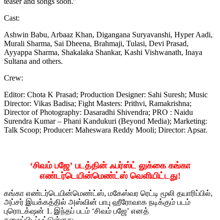
teaser and songs soon.”
Cast:
Ashwin Babu, Arbaaz Khan, Digangana Suryavanshi, Hyper Aadi,
Murali Sharma, Sai Dheena, Brahmaji, Tulasi, Devi Prasad,
Ayyappa Sharma, Shakalaka Shankar, Kashi Vishwanath, Inaya
Sultana and others.
Crew:
Editor: Chota K Prasad; Production Designer: Sahi Suresh; Music
Director: Vikas Badisa; Fight Masters: Prithvi, Ramakrishna;
Director of Photography: Dasaradhi Shivendra; PRO : Naidu
Surendra Kumar – Phani Kandukuri (Beyond Media); Marketing:
Talk Scoop; Producer: Maheswara Reddy Mooli; Director: Apsar.
‘சிவம் பஜே’ படத்தின் ஃபர்ஸ்ட் லுக்கை கங்கா
எண்டர்டெயின்மெண்ட்ஸ் வெளியிட்டது!
கங்கா எண்டர்டெயின்மெண்ட்ஸ், மகேஸ்வர ரெட்டி மூலி தயாரிப்பில்,
அப்சர் இயக்கத்தில் அஸ்வின் பாபு ஹீரோவாக நடிக்கும் படம்
புரொடக்‌ஷன் 1. இந்தப் படம் ‘சிவம் பஜே’ எனத்
தலைப்பிடப்பட்டுள்ளது.