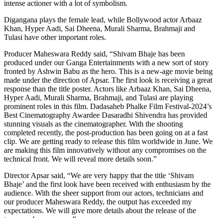
intense actioner with a lot of symbolism.
Digangana plays the female lead, while Bollywood actor Arbaaz
Khan, Hyper Aadi, Sai Dheena, Murali Sharma, Brahmaji and
Tulasi have other important roles.
Producer Maheswara Reddy said, “Shivam Bhaje has been
produced under our Ganga Entertainments with a new sort of story
fronted by Ashwin Babu as the hero. This is a new-age movie being
made under the direction of Apsar. The first look is receiving a great
response than the title poster. Actors like Arbaaz Khan, Sai Dheena,
Hyper Aadi, Murali Sharma, Brahmaji, and Tulasi are playing
prominent roles in this film. Dadasaheb Phalke Film Festival-2024’s
Best Cinematography Awardee Dasaradhi Shivendra has provided
stunning visuals as the cinematographer. With the shooting
completed recently, the post-production has been going on at a fast
clip. We are getting ready to release this film worldwide in June. We
are making this film innovatively without any compromises on the
technical front. We will reveal more details soon.”
Director Apsar said, “We are very happy that the title ‘Shivam
Bhaje’ and the first look have been received with enthusiasm by the
audience. With the sheer support from our actors, technicians and
our producer Maheswara Reddy, the output has exceeded my
expectations. We will give more details about the release of the