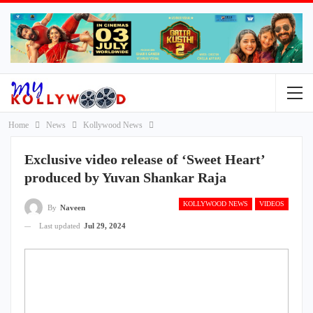
Home
News
Kollywood News
Exclusive video release of ‘Sweet Heart’
produced by Yuvan Shankar Raja
KOLLYWOOD NEWS
VIDEOS
By
Naveen
Last updated
Jul 29, 2024