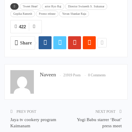
'Sweet Heart'
actor Ryo Raj
Director Swineeth S. Sukumar
Gopika Ramesh
Promo release
Yuvan Shankar Raja
422
Share
Naveen
21919 Posts
0 Comments
PREV POST
NEXT POST
Jaya tv cookery program
Yogi Babu starrer ‘Boat’
Kaimanam
press meet