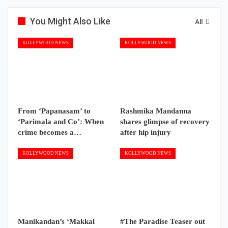
You Might Also Like
All
KOLLYWOOD NEWS
KOLLYWOOD NEWS
From ‘Papanasam’ to
Rashmika Mandanna
‘Parimala and Co’: When
shares glimpse of recovery
crime becomes a…
after hip injury
KOLLYWOOD NEWS
KOLLYWOOD NEWS
Manikandan’s ‘Makkal
#The Paradise Teaser out