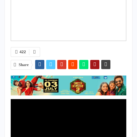
422
Share