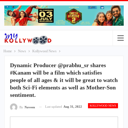
Home
News
Kollywood News
Dynamic Producer @prabhu_sr shares
#Kanam will be a film which satisfies
people of all ages & it will be great to watch
both Sci-Fi elements as well as Mother-Son
sentiment.
KOLLYWOOD NEWS
Last updated
Aug 31, 2022
By
Naveen