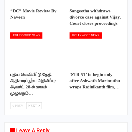
“DC” Movie Review By
Sangeetha withdraws
Naveen
divorce case against Vijay,
Court closes proceedings
KOLLYWOOD NEWS
KOLLYWOOD NEWS
புதிய வெளியீட்டு தேதி
‘STR 51’ to begin only
அதிகாரப்பூர்வ அறிவிப்பு:
after Ashwath Marimuthu
ஆகஸ்ட் 28-ல் உலகம்
wraps Rajinikanth film,…
முழுவதும்…
PREV
NEXT
Leave A Reply