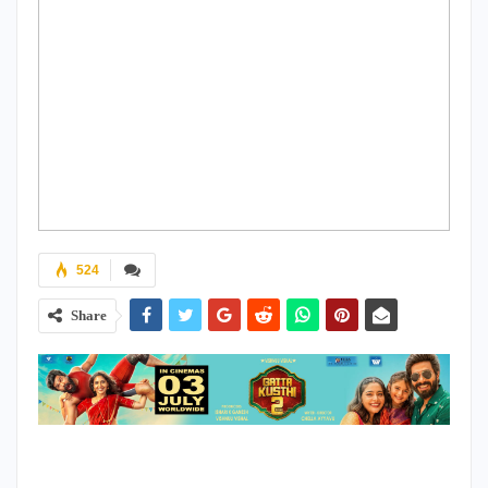
524
Share