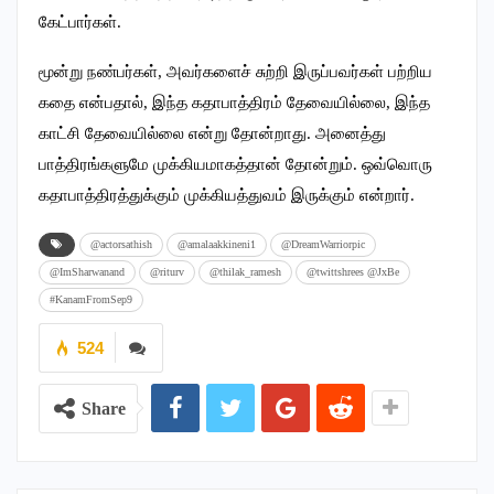
கேட்பார்கள்.
மூன்று நண்பர்கள், அவர்களைச் சுற்றி இருப்பவர்கள் பற்றிய
கதை என்பதால், இந்த கதாபாத்திரம் தேவையில்லை, இந்த
காட்சி தேவையில்லை என்று தோன்றாது. அனைத்து
பாத்திரங்களுமே முக்கியமாகத்தான் தோன்றும். ஒவ்வொரு
கதாபாத்திரத்துக்கும் முக்கியத்துவம் இருக்கும் என்றார்.
@actorsathish
@amalaakkineni1
@DreamWarriorpic
@ImSharwanand
@riturv
@thilak_ramesh
@twittshrees @JxBe
#KanamFromSep9
524
Share