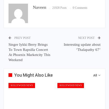
Naveen
21928 Posts
0 Comments
PREV POST
NEXT POST
Singer Iykki Berry Brings
Interesting update about
To Town Rapsilla Concert
‘Thalapathy 67’
At Phoenix Marketcity This
Weekend
You Might Also Like
All
KOLLYWOOD NEWS
KOLLYWOOD NEWS