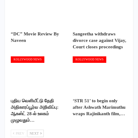
“DC” Movie Review By
Sangeetha withdraws
Naveen
divorce case against Vijay,
Court closes proceedings
KOLLYWOOD NEWS
KOLLYWOOD NEWS
புதிய வெளியீட்டு தேதி
‘STR 51’ to begin only
அதிகாரப்பூர்வ அறிவிப்பு:
after Ashwath Marimuthu
ஆகஸ்ட் 28-ல் உலகம்
wraps Rajinikanth film,…
முழுவதும்…
PREV
NEXT