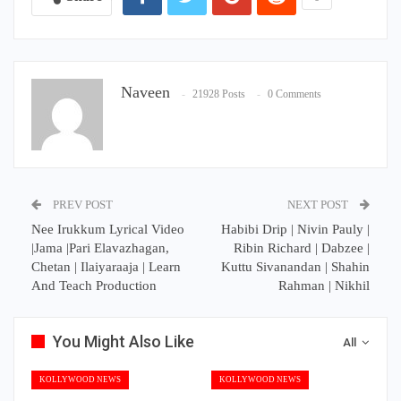
Naveen
21928 Posts
0 Comments
PREV POST
NEXT POST
Nee Irukkum Lyrical Video
Habibi Drip | Nivin Pauly |
|Jama |Pari Elavazhagan,
Ribin Richard | Dabzee |
Chetan | Ilaiyaraaja | Learn
Kuttu Sivanandan | Shahin
And Teach Production
Rahman | Nikhil
You Might Also Like
All
KOLLYWOOD NEWS
KOLLYWOOD NEWS