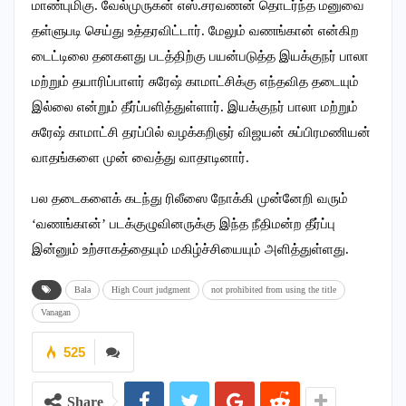
மாண்புமிகு. வேல்முருகன் எஸ்.சரவணன் தொடர்ந்த மனுவை
தள்ளுபடி செய்து உத்தரவிட்டார். மேலும் வணங்கான் என்கிற
டைட்டிலை தனகளது படத்திற்கு பயன்படுத்த இயக்குநர் பாலா
மற்றும் தயாரிப்பாளர் சுரேஷ் காமாட்சிக்கு எந்தவித தடையும்
இல்லை என்றும் தீர்ப்பளித்துள்ளார். இயக்குநர் பாலா மற்றும்
சுரேஷ் காமாட்சி தரப்பில் வழக்கறிஞர் விஜயன் சுப்பிரமணியன்
வாதங்களை முன் வைத்து வாதாடினார்.
பல தடைகளைக் கடந்து ரிலீஸை நோக்கி முன்னேறி வரும்
‘வணங்கான்’ படக்குழுவினருக்கு இந்த நீதிமன்ற தீர்ப்பு
இன்னும் உற்சாகத்தையும் மகிழ்ச்சியையும் அளித்துள்ளது.
Bala
High Court judgment
not prohibited from using the title
Vanagan
525
Share