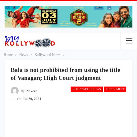
Home
News
Kollywood News
Bala is not prohibited from using the title
of Vanagan; High Court judgment
KOLLYWOOD NEWS
PRESS MEET
By
Naveen
On
Jul 20, 2024