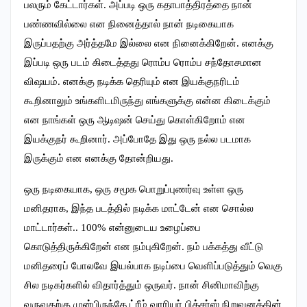
பலரும் கேட்டார்கள். அப்படி ஒரு கதாபாத்திரத்தை நான்
பண்ணவில்லை என நினைத்தால் நான் நடிகையாக
இருப்பதற்கு அர்த்தமே இல்லை என நினைக்கிறேன். எனக்கு
இப்படி ஒரு படம் கிடைத்தது ரொம்ப ரொம்ப சந்தோசமான
விஷயம். எனக்கு நடிக்க தெரியும் என இயக்குநரிடம்
கூறினாலும் உங்களிடமிருந்து எங்களுக்கு என்ன கிடைக்கும்
என நாங்கள் ஒரு ஆடிஷன் செய்து கொள்கிறோம் என
இயக்குநர் கூறினார். அப்போதே இது ஒரு நல்ல படமாக
இருக்கும் என எனக்கு தோன்றியது.
ஒரு நடிகையாக, ஒரு சமூக பொறுப்புணர்வு உள்ள ஒரு
மனிதராக, இந்த படத்தில் நடிக்க மாட்டேன் என சொல்ல
மாட்டார்கள்.. 100% என்னுடைய உழைப்பை
கொடுத்திருக்கிறேன் என நம்புகிறேன். நம் பக்கத்து வீட்டு
மனிதரைப் போலவே இயல்பாக நடிப்பை வெளிப்படுத்தும் வெகு
சில நடிகர்களில் விதார்த்தும் ஒருவர். நான் சினிமாவிற்கு
வருவதற்கு முன்பிருந்தே ட்ரீம் வாரியர் பிக்சர்ஸ் நிறுவனத்தின்