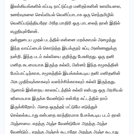
இலக்கியங்களில் எப்படி நாட்டுப்புற மனிதர்களின் உளவியலை,
உணர்வுகளை செவ்வியல் வெளிப்பாடாக ஒரு செந்தமிழில்
வெளிப்படுத்தியதோ அதே மாதிரி ஒரு பாடலைத் தான் இதில்
எழுதியுள்ளேன்.
தன்னுடைய முதல் படத்தில் என்னை மறக்காமல் அழைத்து
இந்த வாய்ப்பைக் கொடுத்த இயக்குநர் சுப்பு அண்ணனுக்கு
நன்றி. இந்த படம் கல்வியை குறித்து பேசுகிறது. ஒரு தனி
மனித கடமையாக இருந்த கல்வி, பின்னர் இந்த சமூகத்தின்
மேம்பாட்டிற்காக, சமூகத்தில் இயங்கக்கூடிய தனி மனிதனின்
அக முதிர்வுக்காகவும் வளர்ச்சிக்காகவும் கல்வி இருந்தது.
ஆனால் இன்றைய காலகட்டத்தில் கல்வி என்பது ஒரு அரசியல்
உரிமையாக இருக்க வேண்டும் என்கிற கட்டத்தில் நாம்
இருக்கிறோம். அதை ஒருத்தர் மட்டுமே எடுத்துச்
செல்லக்கூடாது என்பதை காத்திரமாக பேசக்கூடிய படம் தான்
அஞ்சாமை. எதற்கு அஞ்ச வேண்டுமோ அதற்கு அஞ்ச
வேண்டும்.. எதற்கு அஞ்சக் கூடாதோ அதற்கு அஞ்ச கூடாது