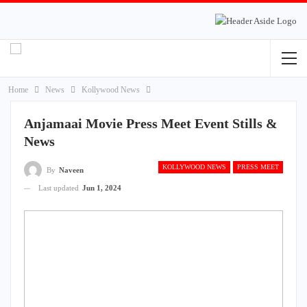
Home
News
Kollywood News
Anjamaai Movie Press Meet Event Stills &
News
KOLLYWOOD NEWS
PRESS MEET
By
Naveen
Last updated
Jun 1, 2024