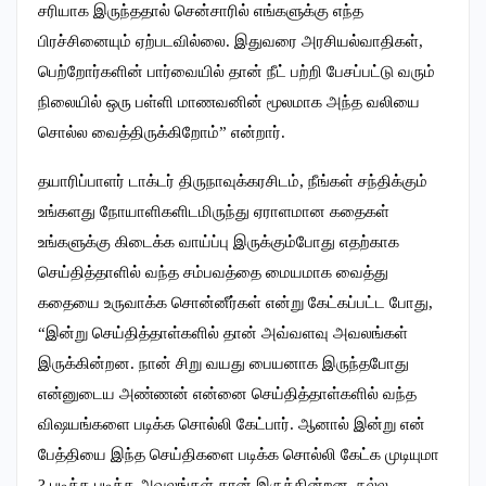
சரியாக இருந்ததால் சென்சாரில் எங்களுக்கு எந்த
பிரச்சினையும் ஏற்படவில்லை. இதுவரை அரசியல்வாதிகள்,
பெற்றோர்களின் பார்வையில் தான் நீட் பற்றி பேசப்பட்டு வரும்
நிலையில் ஒரு பள்ளி மாணவனின் மூலமாக அந்த வலியை
சொல்ல வைத்திருக்கிறோம்” என்றார்.
தயாரிப்பாளர் டாக்டர் திருநாவுக்கரசிடம், நீங்கள் சந்திக்கும்
உங்களது நோயாளிகளிடமிருந்து ஏராளமான கதைகள்
உங்களுக்கு கிடைக்க வாய்ப்பு இருக்கும்போது எதற்காக
செய்தித்தாளில் வந்த சம்பவத்தை மையமாக வைத்து
கதையை உருவாக்க சொன்னீர்கள் என்று கேட்கப்பட்ட போது,
“இன்று செய்தித்தாள்களில் தான் அவ்வளவு அவலங்கள்
இருக்கின்றன. நான் சிறு வயது பையனாக இருந்தபோது
என்னுடைய அண்ணன் என்னை செய்தித்தாள்களில் வந்த
விஷயங்களை படிக்க சொல்லி கேட்பார். ஆனால் இன்று என்
பேத்தியை இந்த செய்திகளை படிக்க சொல்லி கேட்க முடியுமா
? படிக்க படிக்க அவலங்கள் தான் இருக்கின்றன. நல்ல