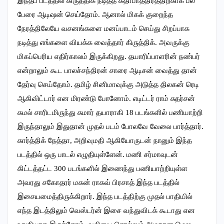
இந்தப் படத்தில் கிருத்திக் நடித்த கதாபாத்திரத்திற்காக பல
பேரை ஆடிஷன் செய்தோம். ஆனால் மிகக் குறைந்த
நேரத்திலேயே வசனங்களை மனப்பாடம் செய்து சிறப்பாக
நடித்து எங்களை வியக்க வைத்தார் கிருத்திக். அவருக்கு
மிகப்பெரிய எதிர்காலம் இருக்கிறது. தயாரிப்பாளரின் நண்பர்
என்றாலும் கூட பாலச்சந்திரன் சாரை ஆடிசன் வைத்து தான்
தேர்வு செய்தோம். தமிழ் சினிமாவுக்கு அடுத்த திலகன் ரெடி
ஆகிவிட்டார் என மிரண்டு போனோம். எடிட்டர் ராம் சுதர்சன்
கமல் சாரிடமிருந்து சுமார் தயாராகி 18 படங்களில் பணியாற்றி
இருந்தாலும் இதுதான் முதல் படம் போலவே வேலை பார்த்தார்.
கார்த்திக் நேத்தா, அறிவுமதி ஆகியோருடன் நானும் இந்த
படத்தில் ஒரு பாடல் எழுதியுள்ளேன். மணி சர்மாவுடன்
கிட்டத்தட்ட 300 படங்களில் இணைந்து பணியாற்றியுள்ள
அவரது சகோதரர் மகன் ராகவ் பிரசாத் இந்த படத்தில்
இசையமைத்திருக்கிறார். இந்த படத்திற்கு முதல் பாதியில்
எந்த இடத்திலும் வெஸ்டர்ன் இசை வந்துவிடக் கூடாது என