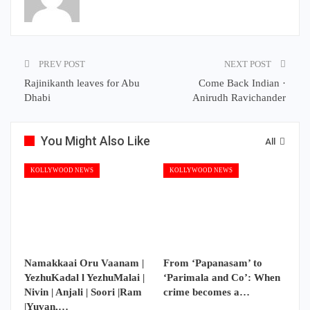
PREV POST
NEXT POST
Rajinikanth leaves for Abu
Come Back Indian ·
Dhabi
Anirudh Ravichander
You Might Also Like
All
KOLLYWOOD NEWS
KOLLYWOOD NEWS
Namakkaai Oru Vaanam |
From ‘Papanasam’ to
YezhuKadal l YezhuMalai |
‘Parimala and Co’: When
Nivin | Anjali | Soori |Ram
crime becomes a…
|Yuvan,…