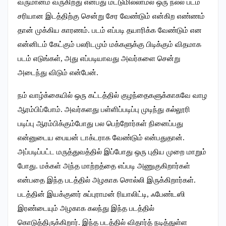
வருமானம் வருகிறது என்பது மட்டுமில்லாமல் ஒரு நல்ல படம்
சரியான இடத்திற்கு சென்று சேர வேண்டும் என்கிற எண்ணம்
தான் முக்கிய காரணம். படம் எப்படி தயாரிக்க வேண்டும் என
என்னிடம் கேட்கும் பலரிடமும் மக்களுக்கு பிடிக்கும் விதமாக
படம் எடுங்கள், அது எப்படியாவது அவர்களை சென்று
அடைந்து விடும் என்பேன்.
நம் வாழ்க்கையில் ஒரு கட்டத்தில் குழந்தைகளுக்காகவே வாழ
ஆரம்பிப்போம். அவர்களது பள்ளிப்படிப்பு முடிந்து கல்லூரி
படிப்பு ஆரம்பிக்கும்போது பல பெற்றோர்கள் நினைப்பது
என்னுடைய பையன் டாக்டராக வேண்டும் என்பதுதான்.
அப்படிப்பட்ட மருத்துவத்தில் இப்போது ஒரு புதிய முறை மாறும்
போது. மக்கள் அந்த மாற்றத்தை எப்படி அணுகுகிறார்கள்
என்பதை இந்த படத்தில் அழகாக சொல்லி இருக்கிறார்கள்.
படத்தின் இயக்குனர் சுப்புராமன் ரியாலிட்டி, ஃபேண்டஸி
இரண்டையும் அழகாக கலந்து இந்த படத்தில்
கொடுத்திருக்கிறார். இந்த படத்தில் விதார்த் நடித்துள்ள