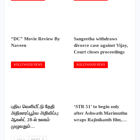
“DC” Movie Review By
Sangeetha withdraws
Naveen
divorce case against Vijay,
Court closes proceedings
KOLLYWOOD NEWS
KOLLYWOOD NEWS
புதிய வெளியீட்டு தேதி
‘STR 51’ to begin only
அதிகாரப்பூர்வ அறிவிப்பு:
after Ashwath Marimuthu
ஆகஸ்ட் 28-ல் உலகம்
wraps Rajinikanth film,…
முழுவதும்…
PREV
NEXT