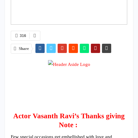
316
Share
Actor Vasanth Ravi’s Thanks giving
Note :
Few special occasions get embellished with love and