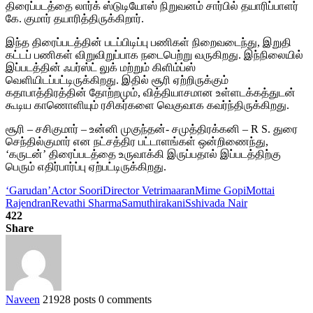
திரைப்படத்தை லார்க் ஸ்டுடியோஸ் நிறுவனம் சார்பில் தயாரிப்பாளர்
கே. குமார் தயாரித்திருக்கிறார்.
இந்த திரைப்படத்தின் படப்பிடிப்பு பணிகள் நிறைவடைந்து, இறுதி
கட்டப் பணிகள் விறுவிறுப்பாக நடைபெற்று வருகிறது. இந்நிலையில்
இப்படத்தின் ஃபர்ஸ்ட் லுக் மற்றும் கிளிம்ப்ஸ்
வெளியிடப்பட்டிருக்கிறது. இதில் சூரி ஏற்றிருக்கும்
கதாபாத்திரத்தின் தோற்றமும், வித்தியாசமான உள்ளடக்கத்துடன்
கூடிய காணொளியும் ரசிகர்களை வெகுவாக கவர்ந்திருக்கிறது.
சூரி – சசிகுமார் – உன்னி முகுந்தன்- சமுத்திரக்கனி – R S. துரை
செந்தில்குமார் என நட்சத்திர பட்டாளங்கள் ஒன்றிணைந்து,
‘கருடன்’ திரைப்படத்தை உருவாக்கி இருப்பதால் இப்படத்திற்கு
பெரும் எதிர்பார்ப்பு ஏற்பட்டிருக்கிறது.
‘Garudan’
Actor Soori
Director Vetrimaaran
Mime Gopi
Mottai
Rajendran
Revathi Sharma
Samuthirakani
Sshivada Nair
422
Share
Naveen
21928 posts
0 comments