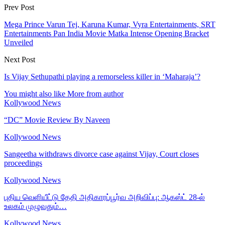
Prev Post
Mega Prince Varun Tej, Karuna Kumar, Vyra Entertainments, SRT
Entertainments Pan India Movie Matka Intense Opening Bracket
Unveiled
Next Post
Is Vijay Sethupathi playing a remorseless killer in ‘Maharaja’?
You might also like
More from author
Kollywood News
“DC” Movie Review By Naveen
Kollywood News
Sangeetha withdraws divorce case against Vijay, Court closes
proceedings
Kollywood News
புதிய வெளியீட்டு தேதி அதிகாரப்பூர்வ அறிவிப்பு: ஆகஸ்ட் 28-ல்
உலகம் முழுவதும்…
Kollywood News