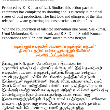
Produced by K. Kumar of Lark Studios, this action-packed
entertainer has completed its shooting and is currently in the final
stages of post-production. The first look and glimpses of the film
released now are garnering immense excitement from fans.
With the collaboration of talented individuals like Soori, Sasikumar,
Unni Mukundan, Samuthirakani, and R S. Durai Senthil Kumar, the
expectations for ‘Garudan’ have soared to new heights.
நடிகர் சூரி கதையின் நாயகனாக நடிக்கும் ‘கருடன்’
திரைப்படத்தின் ஃபர்ஸ்ட் லுக் மற்றும் கிளிம்ப்ஸ்
வெளியிடப்பட்டிருக்கிறது.
இயக்குநர் R S. துரை செந்தில்குமார் இயக்கத்தில்
உருவாகியிருக்கும் புதிய திரைப்படம் ‘கருடன்’. இதில் நடிகர் சூரி
கதையின் நாயகனாக நடித்திருக்கிறார். இவருடன் சசிகுமார்,
உன்னி முகுந்தன் முக்கிய வேடங்களில் நடித்திருக்கிறார்கள்.‌
இவர்களுடன் சமுத்திரக்கனி, ரேவதி சர்மா, ஷிவதா நாயர், மைம்
கோபி, மொட்டை ராஜேந்திரன் உள்ளிட்ட பலர் நடித்திருக்கிறார்கள்.
இயக்குநர் வெற்றிமாறன் கதை எழுத, ஆர்தர் ஏ. வில்சன் ஒளிப்பதிவு
செய்திருக்கும் இந்த திரைப்படத்திற்கு யுவன் சங்கர் ராஜா
இசையமைத்திருக்கிறார். பிரதீப் ஈ. ராகவ் படத்தொகுப்பு பணிகளை
கையாள, ஜி. துரைராஜ் கலை இயக்க பொறுப்பை ஏற்றிருக்கிறார்.‌
ஆக்சன் என்டர்டெய்னராக தயாராகி இருக்கும் இந்த