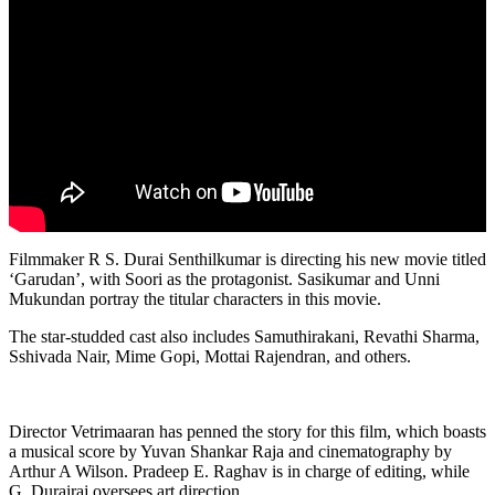
Filmmaker R S. Durai Senthilkumar is directing his new movie titled
‘Garudan’, with Soori as the protagonist. Sasikumar and Unni
Mukundan portray the titular characters in this movie.
The star-studded cast also includes Samuthirakani, Revathi Sharma,
Sshivada Nair, Mime Gopi, Mottai Rajendran, and others.
Director Vetrimaaran has penned the story for this film, which boasts
a musical score by Yuvan Shankar Raja and cinematography by
Arthur A Wilson. Pradeep E. Raghav is in charge of editing, while
G. Durairaj oversees art direction.