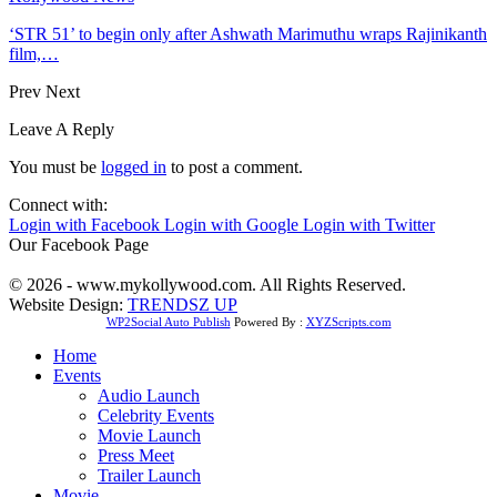
‘STR 51’ to begin only after Ashwath Marimuthu wraps Rajinikanth
film,…
Prev
Next
Leave A Reply
You must be
logged in
to post a comment.
Connect with:
Login with Facebook
Login with Google
Login with Twitter
Our Facebook Page
© 2026 - www.mykollywood.com. All Rights Reserved.
Website Design:
TRENDSZ UP
WP2Social Auto Publish
Powered By :
XYZScripts.com
Home
Events
Audio Launch
Celebrity Events
Movie Launch
Press Meet
Trailer Launch
Movie