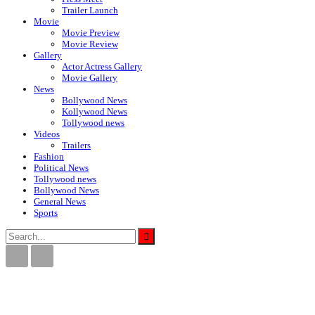
Trailer Launch
Movie
Movie Preview
Movie Review
Gallery
Actor Actress Gallery
Movie Gallery
News
Bollywood News
Kollywood News
Tollywood news
Videos
Trailers
Fashion
Political News
Tollywood news
Bollywood News
General News
Sports