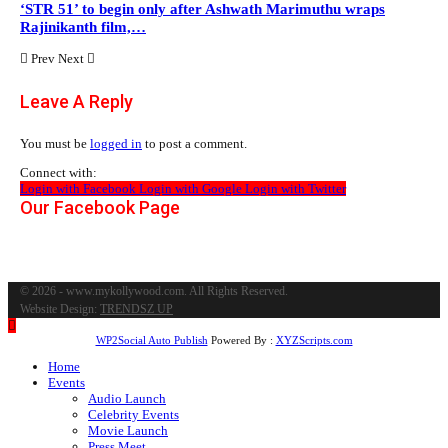
‘STR 51’ to begin only after Ashwath Marimuthu wraps
Rajinikanth film,…
Prev
Next
Leave A Reply
You must be
logged in
to post a comment.
Connect with:
Login with Facebook
Login with Google
Login with Twitter
Our Facebook Page
© 2026 - www.mykollywood.com. All Rights Reserved.
Website Design:
TRENDSZ UP
WP2Social Auto Publish
Powered By :
XYZScripts.com
Home
Events
Audio Launch
Celebrity Events
Movie Launch
Press Meet