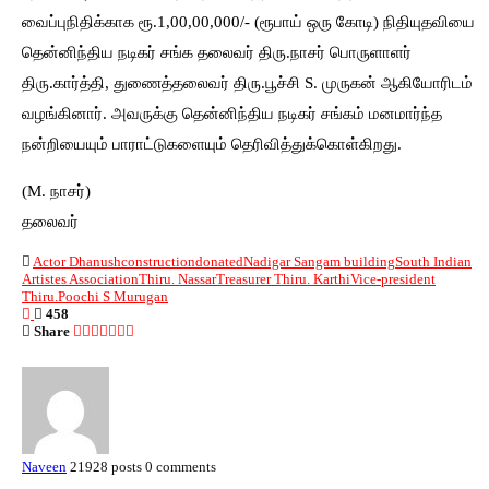
வைப்புநிதிக்காக ரூ.1,00,00,000/- (ரூபாய் ஒரு கோடி) நிதியுதவியை
தென்னிந்திய நடிகர் சங்க தலைவர் திரு.நாசர் பொருளாளர்
திரு.கார்த்தி, துணைத்தலைவர் திரு.பூச்சி S. முருகன் ஆகியோரிடம்
வழங்கினார். அவருக்கு தென்னிந்திய நடிகர் சங்கம் மனமார்ந்த
நன்றியையும் பாராட்டுகளையும் தெரிவித்துக்கொள்கிறது.
(M. நாசர்)
தலைவர்
Actor Dhanush
construction
donated
Nadigar Sangam building
South Indian
Artistes Association
Thiru. Nassar
Treasurer Thiru. Karthi
Vice-president
Thiru.Poochi S Murugan
458
Share
Naveen
21928 posts
0 comments