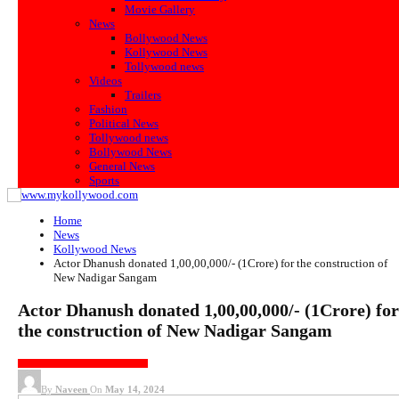
Movie Gallery
News
Bollywood News
Kollywood News
Tollywood news
Videos
Trailers
Fashion
Political News
Tollywood news
Bollywood News
General News
Sports
Home
News
Kollywood News
Actor Dhanush donated 1,00,00,000/- (1Crore) for the construction of
New Nadigar Sangam
Actor Dhanush donated 1,00,00,000/- (1Crore) for
the construction of New Nadigar Sangam
KOLLYWOOD NEWS
PRESS MEET
By
Naveen
On
May 14, 2024