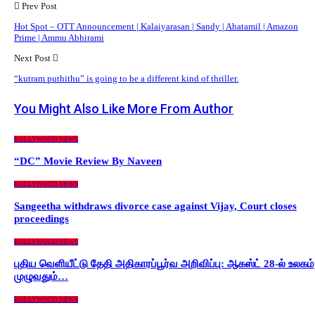
Prev Post
Hot Spot – OTT Announcement | Kalaiyarasan | Sandy | Ahatamil | Amazon
Prime | Ammu Abhirami
Next Post
“kutram puthithu” is going to be a different kind of thriller.
You Might Also Like
More From Author
KOLLYWOOD NEWS
“DC” Movie Review By Naveen
KOLLYWOOD NEWS
Sangeetha withdraws divorce case against Vijay, Court closes
proceedings
KOLLYWOOD NEWS
புதிய வெளியீட்டு தேதி அதிகாரப்பூர்வ அறிவிப்பு: ஆகஸ்ட் 28-ல் உலகம்
முழுவதும்…
KOLLYWOOD NEWS