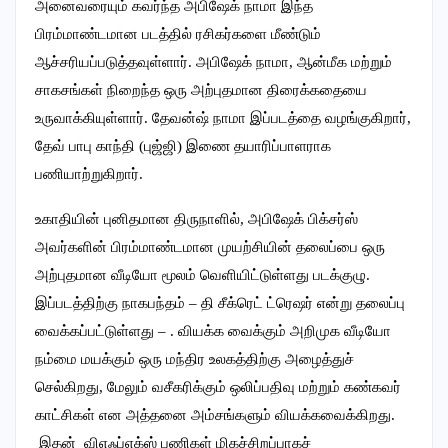
அனைவரையும் கவர்ந்த அபிஷேக் நாமா இந்த
பிரம்மாண்டமான படத்தில் ரசிகர்களை மீண்டும்
ஆச்சரியப்படுத்தவுள்ளார். அபிஷேக் நாமா, ஆன்மீக மற்றும்
சாகசங்கள் நிறைந்த ஒரு அற்புதமான திரைக்கதையை
உருவாக்கியுள்ளார். தேவன்ஷ் நாமா இப்படத்தை வழங்குகிறார்,
தேவ் பாபு காந்தி (புஜ்ஜி) இணை தயாரிப்பாளராக
பணியாற்றுகிறார்.
உகாதியின் புனிதமான திருநாளில், அபிஷேக் பிக்சர்ஸ்
அவர்களின் பிரம்மாண்டமான முயற்சியின் தலைப்பை ஒரு
அற்புதமான வீடியோ மூலம் வெளியிட்டுள்ளது படக்குழு.
இப்படத்திற்கு நாகபந்தம் – தி சீக்ரெட் ட்ரெஷர் என்று தலைப்பு
வைக்கப்பட்டுள்ளது – . வியக்க வைக்கும் அறிமுக வீடியோ
நம்மை மயக்கும் ஒரு மந்திர உலகத்திற்கு அழைத்துச்
செல்கிறது, மேலும் வசீகரிக்கும் ஒலிப்பதிவு மற்றும் கண்கவர்
காட்சிகள் என அத்தனை அம்சங்களும் வியக்கவைக்கிறது.
இதன் விஎஃப்எக்ஸ் பணிகள் மிகச்சிறப்பாகச்