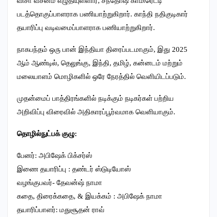
விசா வசனம் எழுதியுள்ளார், சந்தோஷ் காமிரெட்டி
படத்தொகுப்பாளராக பணியாற்றுகிறார். காந்தி நதிகுடிகார்
தயாரிப்பு வடிவமைப்பாளராக பணியாற்றுகிறார்.
நாகபந்தம் ஒரு பான் இந்தியா திரைப்படமாகும், இது 2025
ஆம் ஆண்டில், தெலுங்கு, இந்தி, தமிழ், கன்னடம் மற்றும்
மலையாளம் மொழிகளில் ஒரே நேரத்தில் வெளியிடப்படும்.
முதன்மைப் பாத்திரங்களில் நடிக்கும் நடிகர்கள் பற்றிய
அறிவிப்பு விரைவில் அதிகாரப்பூர்வமாக வெளியாகும்.
தொழில்நுட்பக் குழு:
பேனர்: அபிஷேக் பிக்சர்ஸ்
இணை தயாரிப்பு : தண்டர் ஸ்டுடியோஸ்
வழங்குபவர்- தேவன்ஷ் நாமா
கதை, திரைக்கதை, & இயக்கம் : அபிஷேக் நாமா
தயாரிப்பாளர்: மதுசூதன் ராவ்