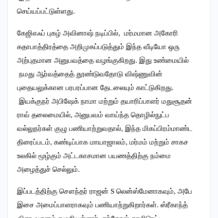
செய்யப்பட்டுள்ளது.
கேஜிஎஃப் புகழ் அவினாஷ் நடிப்பில், மர்மமான அகோரி
கதாபாத்திரத்தை அறிமுகப்படுத்தும் இந்த வீடியோ ஒரு
அற்புதமான அனுபவத்தை வழங்குகிறது. இது உண்மையில்
நமது ஆர்வத்தைத் தூண்டுவதோடு விஷ்ணுவின்
புதையலுக்கான பரபரப்பான தேடலையும் காட்டுகிறது.
இயக்குநர் அபிஷேக் நாமா மற்றும் தயாரிப்பாளர் மதுசூதன்
ராவ் தலைமையில், அனுபவம் வாய்ந்த தொழில்நுட்ப
வல்லுநர்கள் குழு பணியாற்றுவதால், இந்த மிகப்பிரம்மாண்ட
திரைப்படம், கண்டிப்பாக மாயாஜாலம், மர்மம் மற்றும் சாகச
உலகில் மூழ்கும் அட்டகாசமான பயணத்திற்கு நம்மை
அழைத்துச் செல்லும்.
இப்படத்திற்கு சௌந்தர் ராஜன் S லென்ஸ்மேனாகவும், அபே
இசை அமைப்பாளராகவும் பணியாற்றுகிறார்கள். ஸ்ரீகாந்த்