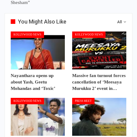
Shesham”
You Might Also Like
All
KOLLYWOOD NEWS
KOLLYWOOD NEWS
Nayanthara opens up
Massive fan turnout forces
about Yash, Geetu
cancellation of ‘Meesaya
Mohandas and ‘Toxic’
Murukku 2’ event in…
KOLLYWOOD NEWS
PRESS MEET