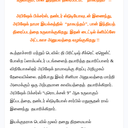
அபிஷேக் பிக்சர்ஸ், தண்டர் ஸ்டுடியோவுடன் இணைந்து,
அபிஷேக் நாமா இயக்கத்தில் “நாகபந்தம்”, பான் இந்தியத்
திரைப்படத்தை உருவாக்குகிறது. இதன் டைட்டில் க்ளிம்ப்ஸே
அட்டகாச அனுபவத்தை வழங்குகிறது !!
கூத்தாச்சாரி மற்றும் டெவில்: தி பிரிட்டிஷ் சீக்ரெட் ஏஜென்ட்
போன்ற ப்ளாக்பஸ்டர் படங்களைத் தயாரித்த தயாரிப்பாளர் &
விநியோகஸ்தர் அபிஷேக் நாமாவுக்கு சிறப்பு அறிமுகம்
தேவையில்லை. தற்போது இவர் சினிமா அனுபவத்தை மாற்றி
அமைக்கும் ஒரு அற்புதமான காவியத்தைத் தயாரிக்கிறார்.
அபிஷேக் பிக்சர்ஸ் “புரொடக்சன் 9” ஆக உருவாகும்
இப்படத்தை, தண்டர் ஸ்டுடியோஸ் சார்பில் மதுசூதன் ராவ்
இணைந்து தயாரிக்கிறார்.
இயக்குநராக டெவில் மூலம் தனது திறமையால்