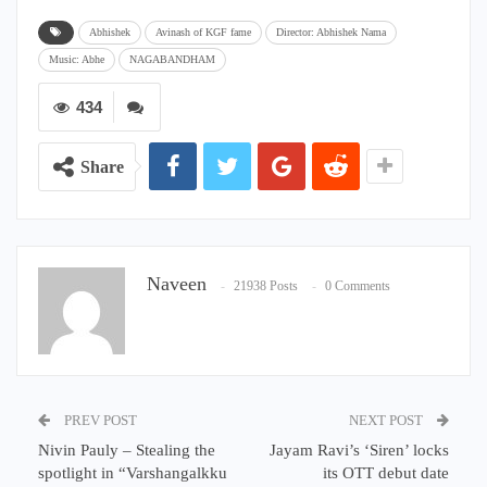
Abhishek
Avinash of KGF fame
Director: Abhishek Nama
Music: Abhe
NAGABANDHAM
434
Share
Naveen
21938 Posts
0 Comments
PREV POST
NEXT POST
Nivin Pauly – Stealing the
Jayam Ravi’s ‘Siren’ locks
spotlight in “Varshangalkku
its OTT debut date