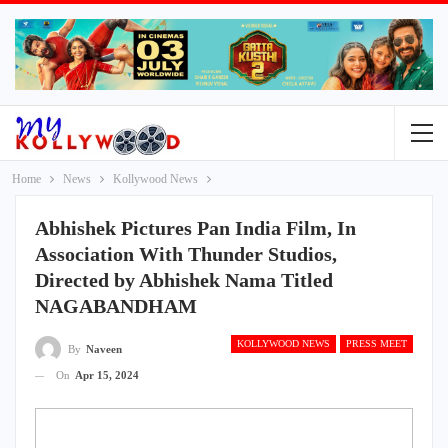
Home
News
Kollywood News
Abhishek Pictures Pan India Film, In
Association With Thunder Studios,
Directed by Abhishek Nama Titled
NAGABANDHAM
KOLLYWOOD NEWS
PRESS MEET
By
Naveen
On
Apr 15, 2024