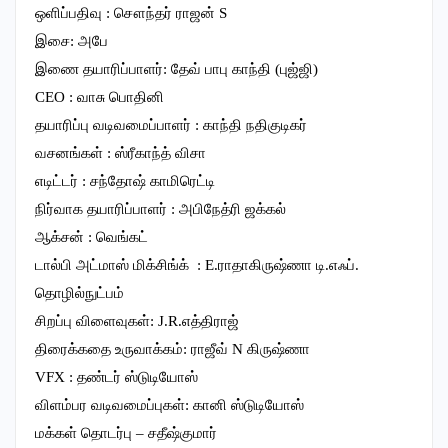
ஒளிப்பதிவு : சௌந்தர் ராஜன் S
இசை: அபே
இணை தயாரிப்பாளர்: தேவ் பாபு காந்தி (புஜ்ஜி)
CEO : வாசு பொதினி
தயாரிப்பு வடிவமைப்பாளர் : காந்தி நதிகுடிகர்
வசனங்கள் : ஸ்ரீகாந்த் விசா
எடிட்டர் : சந்தோஷ் காமிரெட்டி
நிர்வாக தயாரிப்பாளர் : அபிநேத்ரி ஜக்கல்
ஆக்சன் : வெங்கட்
டால்பி அட்மாஸ் மிக்சிங்க் : E.ராதாகிருஷ்ணா டி.எஃப்.
தொழில்நுட்பம்
சிறப்பு விளைவுகள்: J.R.எத்திராஜ்
திரைக்கதை உருவாக்கம்: ராஜீவ் N கிருஷ்ணா
VFX : தண்டர் ஸ்டுடியோஸ்
விளம்பர வடிவமைப்புகள்: கானி ஸ்டுடியோஸ்
மக்கள் தொடர்பு – சதீஷ்குமார்