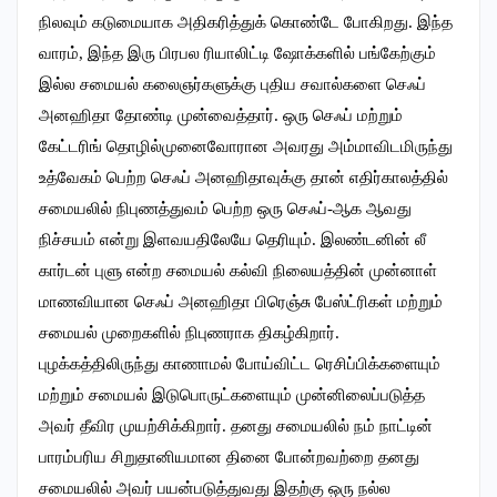
நிலவும் கடுமையாக அதிகரித்துக் கொண்டே போகிறது. இந்த
வாரம், இந்த இரு பிரபல ரியாலிட்டி ஷோக்களில் பங்கேற்கும்
இல்ல சமையல் கலைஞர்களுக்கு புதிய சவால்களை செஃப்
அனஹிதா தோண்டி முன்வைத்தார். ஒரு செஃப் மற்றும்
கேட்டரிங் தொழில்முனைவோரான அவரது அம்மாவிடமிருந்து
உத்வேகம் பெற்ற செஃப் அனஹிதாவுக்கு தான் எதிர்காலத்தில்
சமையலில் நிபுணத்துவம் பெற்ற ஒரு செஃப்-ஆக ஆவது
நிச்சயம் என்று இளவயதிலேயே தெரியும். இலண்டனின் லீ
கார்டன் புளு என்ற சமையல் கல்வி நிலையத்தின் முன்னாள்
மாணவியான செஃப் அனஹிதா பிரெஞ்சு பேஸ்ட்ரிகள் மற்றும்
சமையல் முறைகளில் நிபுணராக திகழ்கிறார்.
புழக்கத்திலிருந்து காணாமல் போய்விட்ட ரெசிப்பிக்களையும்
மற்றும் சமையல் இடுபொருட்களையும் முன்னிலைப்படுத்த
அவர் தீவிர முயற்சிக்கிறார். தனது சமையலில் நம் நாட்டின்
பாரம்பரிய சிறுதானியமான தினை போன்றவற்றை தனது
சமையலில் அவர் பயன்படுத்துவது இதற்கு ஒரு நல்ல