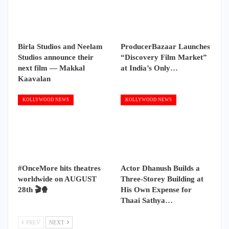
Birla Studios and Neelam
ProducerBazaar Launches
Studios announce their
“Discovery Film Market”
next film — Makkal
at India’s Only…
Kaavalan
KOLLYWOOD NEWS
KOLLYWOOD NEWS
#OnceMore hits theatres
Actor Dhanush Builds a
worldwide on AUGUST
Three-Storey Building at
28th 🎬🍿
His Own Expense for
Thaai Sathya…
PREV
NEXT