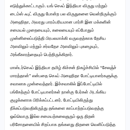
எடுத்துக்காட்டாகும். யங் செஃப் இந்தியா விருது மற்றும்
டைம்ஸ் ஃபுட் விருது போன்ற பல விருதுகளை வென்றிருக்கும்
அனஹிதா, அவரது பாரம்பரியமான பார்சி இன மக்களின்
சமையல் முறையையும், கலையையும் எப்போதும்
முன்னிலைப்படுத்தி பிரபலமாக்கி வருவதற்காக தேசிய
அளவிலும் மற்றும் சர்வதேச அளவிலும் புகழையும்,
அங்கீகாரத்தையும் பெற்றிருக்கிறார்.
மாஸ்டர்செஃப் இந்தியா தமிழ் கிச்சன் நிகழ்ச்சியில் “சேலஞ்ச்
மாரத்தான்” என்பதை செஃப் அனஹிதா போட்டியாளர்களுக்கு
சவாலாக முன்வைத்தார். இச்சவாலில் இப்போட்டியில்
பங்கேற்கும் போட்டியாளர்கள் நான்கு பேர்கள் அடங்கிய
குழுக்களாக பிரிக்கப்பட்டனர். போட்டியிலிருந்து
நீக்கப்படுவதிலிருந்து தங்களை காப்பாற்றப்படுவதற்கு
ஒவ்வொரு இல்ல சமையற்கலைஞரும் ஒரு திறன்
பரிசோதனையில் சிறப்பாக தங்களது திறனை வெளிப்படுத்த