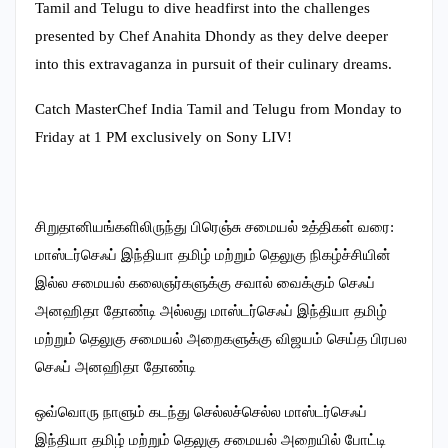
Tamil and Telugu to dive headfirst into the challenges
presented by Chef Anahita Dhondy as they delve deeper
into this extravaganza in pursuit of their culinary dreams.
Catch MasterChef India Tamil and Telugu from Monday to
Friday at 1 PM exclusively on Sony LIV!
சிறுதானியங்களிலிருந்து பிரெஞ்சு சமையல் உத்திகள் வரை:
மாஸ்டர்செஃப் இந்தியா தமிழ் மற்றும் தெலுகு நிகழ்ச்சியின்
இல்ல சமையல் கலைஞர்களுக்கு சவால் வைக்கும் செஃப்
அனஹிதா தோண்டி அல்லது மாஸ்டர்செஃப் இந்தியா தமிழ்
மற்றும் தெலுகு சமையல் அறைகளுக்கு விஜயம் செய்த பிரபல
செஃப் அனஹிதா தோண்டி
ஒவ்வொரு நாளும் கடந்து செல்லச்செல்ல மாஸ்டர்செஃப்
இந்தியா தமிழ் மற்றும் தெலுகு சமையல் அறையில் போட்டி