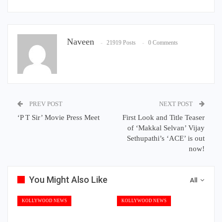
Naveen
21919 Posts
0 Comments
PREV POST
NEXT POST
‘P T Sir’ Movie Press Meet
First Look and Title Teaser
of ‘Makkal Selvan’ Vijay
Sethupathi’s ‘ACE’ is out
now!
You Might Also Like
All
KOLLYWOOD NEWS
KOLLYWOOD NEWS