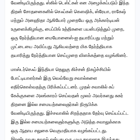
வேண்டியிருந்தது. ஸ்கில் டெஸ்ட்கள் என அழைக்கப்படும் இந்த
திறன் சோதனைகளில் செஃப்கள் கௌஷிக், ஸ்ரேயா, ராகேஷ்
மற்றும் அனஹிதா ஆகியோர் முறையே ஒரு அக்கார்டியன்
உருளைக்கிழங்கு, பைப்பிங் உத்திகளை பயன்படுத்தும் முறை,
ஒரு நேர்த்தியான மையோனைஸ்-ஐ தயாரிப்பது மற்றும்
முட்டையை அவிப்பது ஆகியவற்றை மிக நேர்த்தியாக
தயாரித்து நேர்த்தியான செய்முறை விளக்கத்தை வழங்கினர்.
மாஸ்டர்செஃப் இந்தியா தெலுகு கிச்சன் நிகழ்ச்சியில்
போட்டியாளர்கள் இரு வெவ்வேறு சவால்களை
எதிர்கொள்வதற்கு பிரிக்கப்பட்டனர். முதல் சவாலில் கப்
கேக்குகளை அலங்காரம் செய்வதன் மூலம் அவர்களது சுகர்
திறனை இல்ல சமையற்கலைஞர்கள் நிரூபிக்க
வேண்டியிருந்தது. இச்சவாலில் சிறந்ததாக தேர்வு செய்யப்பட்ட
இரு இல்ல சமையற்கலைஞர்களுக்கு அடுத்த சவாலுக்காக
ஒரு ஆதாய சலுகை வெகுமதியாக வழங்கப்பட்டது.
இரண்டாவது சவால் என்பது ஒரு முழு சவாலாக இருந்தது.