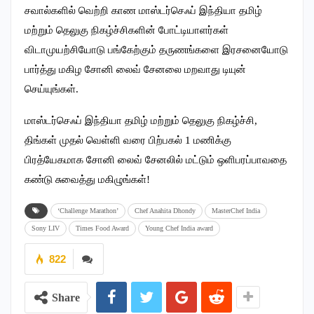
சவால்களில் வெற்றி காண மாஸ்டர்செஃப் இந்தியா தமிழ்
மற்றும் தெலுகு நிகழ்ச்சிகளின் போட்டியாளர்கள்
விடாமுயற்சியோடு பங்கேற்கும் தருணங்களை இரசனையோடு
பார்த்து மகிழ சோனி லைவ் சேனலை மறவாது டியுன்
செய்யுங்கள்.
மாஸ்டர்செஃப் இந்தியா தமிழ் மற்றும் தெலுகு நிகழ்ச்சி,
திங்கள் முதல் வெள்ளி வரை பிற்பகல் 1 மணிக்கு
பிரத்யேகமாக சோனி லைவ் சேனலில் மட்டும் ஒளிபரப்பாவதை
கண்டு சுவைத்து மகிழுங்கள்!
‘Challenge Marathon’
Chef Anahita Dhondy
MasterChef India
Sony LIV
Times Food Award
Young Chef India award
822
Share