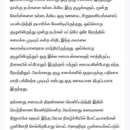
நான்கு நபர்களை உள்ளடக்கிய இரு குழுக்களும், மூன்று
கோர்ஸ்களை உள்ளடக்கிய ஒரு உணவை, சிறுதானியங்களைப்
பயன்படுத்தி தயாரிக்க வேண்டியிருந்தது. ஒவ்வொரு
குழுவிலிருந்து மூன்று நபர்கள் மட்டுமே ஒரே நேரத்தில்
சமைக்க முடியும் என்ற விதி, இந்த சவாலை
சுவாரஸ்யமானதாக மாற்றியிருந்தது. ஒவ்வொரு
குழுவிலிருந்தும் ஒரு இல்ல சமையல்கலைஞர் காத்திருப்பு
நிலையில் எப்போதும் இருந்தார் மற்றும் சமையலின்போது எந்த
நேரத்திலும் அவர்களது குழு சகாக்களில் ஒருவருக்கு பதிலாக
மாறி பங்கேற்க முடியும் என்பது ஒரு சுவையான திருப்பமாக
இருந்தது.
தங்களது சமையல் திறன்களை வெளிப்படுத்தி இதில்
வெற்றிகாண வேண்டுமென்ற அவர்களது கனவுகளை
நிஜமாக்க உதவும் இந்த பிரபல நிகழ்ச்சியில் போட்டியாளர்கள்
முன்னேறி செல்கிறபோது செஃப் அனஹிதா முன்வைக்கப்படும்