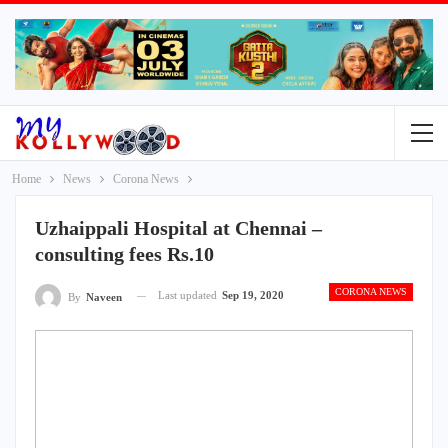
Home
News
Corona News
Uzhaippali Hospital at Chennai –
consulting fees Rs.10
CORONA NEWS
Last updated
Sep 19, 2020
By
Naveen