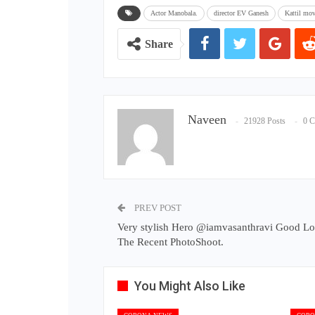
Actor Manobala.
director EV Ganesh
Kattil mov
Share
Naveen
21928 Posts
0 
PREV POST
Very stylish Hero @iamvasanthravi Good Lo
The Recent PhotoShoot.
You Might Also Like