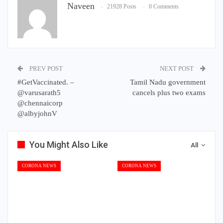
Naveen
21928 Posts
0 Comments
PREV POST
NEXT POST
#GetVaccinated. –
Tamil Nadu government
@varusarath5
cancels plus two exams
@chennaicorp
@albyjohnV
You Might Also Like
All
CORONA NEWS
CORONA NEWS