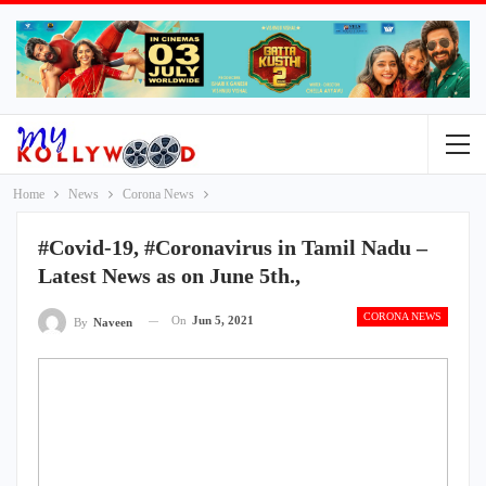
Home
News
Corona News
#Covid-19, #Coronavirus in Tamil Nadu –
Latest News as on June 5th.,
CORONA NEWS
On
Jun 5, 2021
By
Naveen