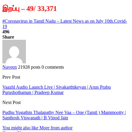
இறப்பு – 49/ 33,371
#Coronavirus in Tamil Nadu – Latest News as on July 10th.
Covid-
19
496
Share
Naveen
21928 posts
0 comments
Prev Post
Vaazhl Audio Launch Live | Sivakarthikeyan | Arun Prabu
Purushothaman | Pradeep Kumar
Next Post
Pudhu Yugathin Thalapathy Nee Vaa – One (Tamil ) Mammootty |
Santhosh Viswanath | B Vinod Jain
You might also like
More from author