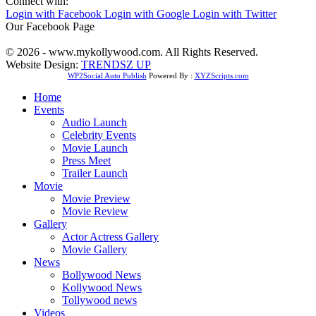
Connect with:
Login with Facebook
Login with Google
Login with Twitter
Our Facebook Page
© 2026 - www.mykollywood.com. All Rights Reserved.
Website Design:
TRENDSZ UP
WP2Social Auto Publish
Powered By :
XYZScripts.com
Home
Events
Audio Launch
Celebrity Events
Movie Launch
Press Meet
Trailer Launch
Movie
Movie Preview
Movie Review
Gallery
Actor Actress Gallery
Movie Gallery
News
Bollywood News
Kollywood News
Tollywood news
Videos