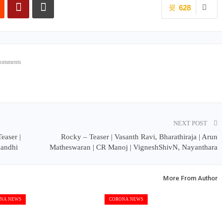
628
Comments
NEXT POST
easer |
Rocky – Teaser | Vasanth Ravi, Bharathiraja | Arun
Gandhi
Matheswaran | CR Manoj | VigneshShivN, Nayanthara
More From Author
NA NEWS
CORONA NEWS