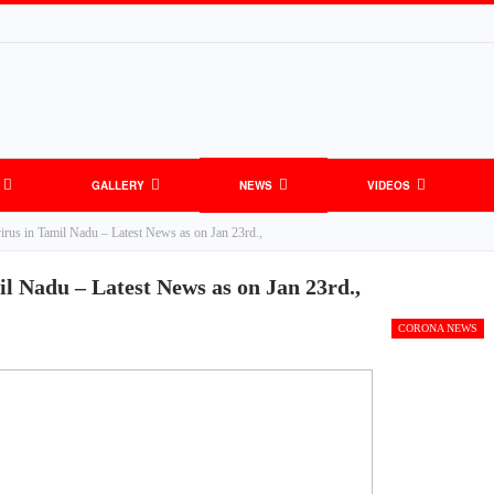
GALLERY
NEWS
VIDEOS
rus in Tamil Nadu – Latest News as on Jan 23rd.,
l Nadu – Latest News as on Jan 23rd.,
CORONA NEWS