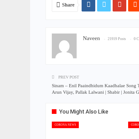
Share
Naveen
21919 Posts
0 
PREV POST
Sinam – Enil Paaindhidum Kaadhalae Song T
Arun Vijay, Pallak Lalwani | Shabir | Jonita 
You Might Also Like
CORONA NEWS
CORO