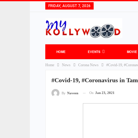
FRIDAY, AUGUST 7, 2026
HOME
EVENTS
MOVIE
Home
News
Corona News
#Covid-19, #Coronavi
#Covid-19, #Coronavirus in Tami
On
Jan 23, 2021
By
Naveen