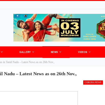
GALLERY
NEWS
VIDEOS
s in Tamil Nadu – Latest News as on 26th Nov.,
l Nadu – Latest News as on 26th Nov.,
CORONA NEWS