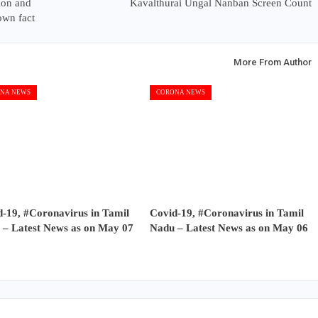
ion and
Kavalthurai Ungal Nanban Screen Count
own fact
More From Author
NA NEWS
CORONA NEWS
-19, #Coronavirus in Tamil
Covid-19, #Coronavirus in Tamil
 – Latest News as on May 07
Nadu – Latest News as on May 06