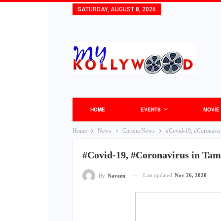
SATURDAY, AUGUST 8, 2026
HOME
EVENTS
MOVIE
Home
News
Corona News
#Covid-19, #Coronaviru
#Covid-19, #Coronavirus in Tami
Last updated
Nov 26, 2020
By
Naveen