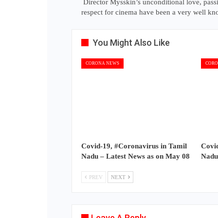
Director Mysskin’s unconditional love, pass
respect for cinema have been a very well kn
You Might Also Like
CORONA NEWS
CORO
Covid-19, #Coronavirus in Tamil
Covid
Nadu – Latest News as on May 08
Nadu
PREV
NEXT
Leave A Reply