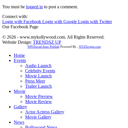
You must be
logged in
to post a comment.
Connect with:
Login with Facebook
Login with Google
Login with Twitter
Our Facebook Page
© 2026 - www.mykollywood.com. All Rights Reserved.
Website Design:
TRENDSZ UP
WP2Social Auto Publish
Powered By :
XYZScripts.com
Home
Events
Audio Launch
Celebrity Events
Movie Launch
Press Meet
Trailer Launch
Movie
Movie Preview
Movie Review
Gallery
Actor Actress Gallery
Movie Gallery
News
Bollywood News