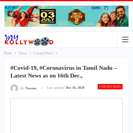
Home
News
Corona News
#Covid-19, #Coronavirus in Tamil Nadu –
Latest News as on 16th Dec.,
CORONA NEWS
Last updated
Dec 16, 2020
By
Naveen