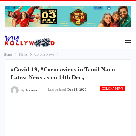
Home
News
Corona News
#Covid-19, #Coronavirus in Tamil Nadu –
Latest News as on 14th Dec.,
CORONA NEWS
Last updated
Dec 15, 2020
By
Naveen