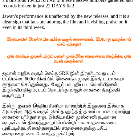
a monstrous 1043.21cr! All of these massive numbers garnered and
records broken in just 22 DAYS flat!
Jawan’s performance is unaffected by the new releases, and it is a
clear sign that fans are adoring the film and lavishing praise on it
even in its third week.
இந்தியாவின் இரண்டு மிக உயர்ந்த வசூல் சாதனைகள், இப்போது ஷாருக்கான்
வசம் வந்தது!!
ஒரே ஆண்டில் ஜவான் மற்றும் பதான் மூலம் இந்த சாதனையை நிகழ்த்திய ஒரே
நடிகர் ஷாருக்கான்.
ஜவான் அதிக வசூல் செய்த SRK இன் இரண்டாவது படம்
மட்டுமல்ல, 600cr கிளப்பில் இணைந்த முதல் இந்தி படமாகவும்
சாதனை செய்துள்ளது. மேலும் பல புதிய பட வெளியீடுகள்
இருந்தபோதிலும், படம் தொடர்ந்து வசூல் சாதனை நிகழ்த்தி
வருகிறது !
இன்று, ஜவான் இந்திய சினிமா வரலாற்றில் இதுவரை இல்லாத
அளவுக்கு அதிக வசூல் செய்த ஹிந்தித் திரைப்படமாக வரலாற்று
சாதனை புரிந்துள்ளது, இந்தியாவின் முன்னணி நடிகரான
ஷாருக்கான் திரைத்துறையில் மீண்டும் பல சாதனைகளை
முறியடித்து, திரைத்துறையில் சாதனைகளுக்கு புதிய
வரையறைகளை அமைத்திருக்கிறார்.