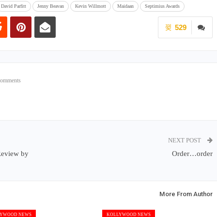
David Parfitt
Jenny Beavan
Kevin Willmott
Maidaan
Septimius Awards
529
Comments
NEXT POST
Review by
Order…order
More From Author
YWOOD NEWS
KOLLYWOOD NEWS