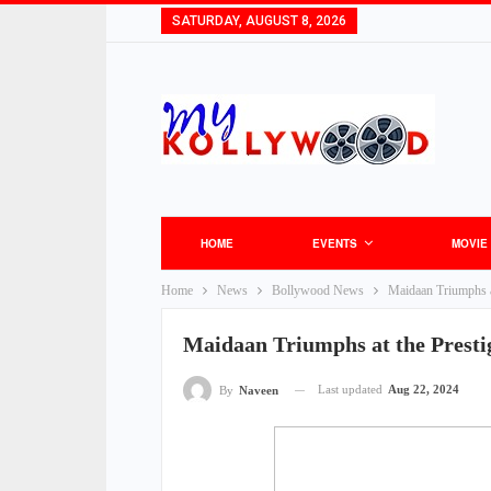
SATURDAY, AUGUST 8, 2026
HOME
EVENTS
MOVIE
Home
News
Bollywood News
Maidaan Triumphs a
Maidaan Triumphs at the Presti
Last updated
Aug 22, 2024
By
Naveen