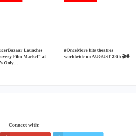
ucerBazaar Launches
#OnceMore hits theatres
covery Film Market” at
worldwide on AUGUST 28th 🎬🍿
a’s Only…
Connect with: