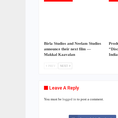
Birla Studios and Neelam Studios
Prod
announce their next film —
“Dis
Makkal Kaavalan
Indi
PREV
NEXT
Leave A Reply
You must be
logged in
to post a comment.