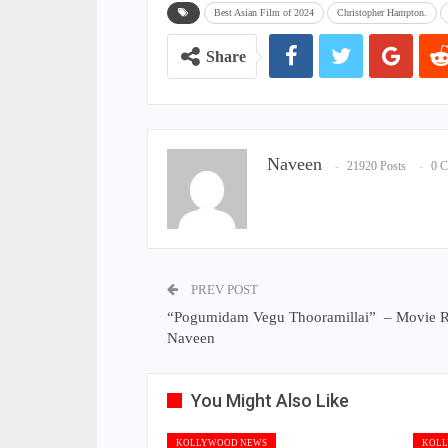
Best Asian Film of 2024
Christopher Hampton.
Share
Naveen
21920 Posts
0 
PREV POST
“Pogumidam Vegu Thooramillai” – Movie 
Naveen
You Might Also Like
KOLLYWOOD NEWS
KOLL