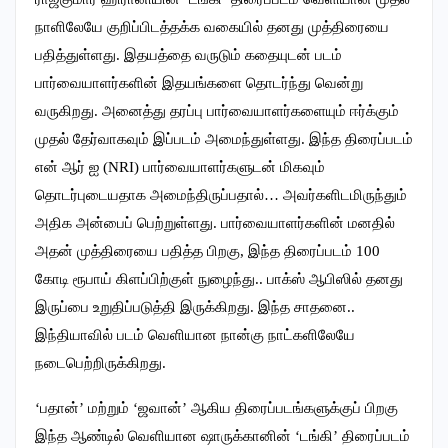
நாளிலேயே குறிப்பிடத்தக்க வகையில் தனது முத்திரையை
பதித்துள்ளது. இதயத்தை வருடும் கதையுடன் படம்
பார்வையாளர்களின் இதயங்களை தொடர்ந்து வென்று
வருகிறது. அனைத்து தரப்பு பார்வையாளர்களையும் ஈர்க்கும்
முதல் தேர்வாகவும் இப்படம் அமைந்துள்ளது. இந்த திரைப்படம்
என் ஆர் ஐ (NRI) பார்வையாளர்களுடன் மிகவும்
தொடர்புடையதாக அமைந்திருப்பதால்… அவர்களிடமிருந்தும்
அதிக அன்பைப் பெற்றுள்ளது. பார்வையாளர்களின் மனதில்
அதன் முத்திரையை பதித்த பிறகு, இந்த திரைப்படம் 100
கோடி ரூபாய் கிளப்பிற்குள் நுழைந்து.. பாக்ஸ் ஆபிஸில் தனது
இருப்பை உறுதிப்படுத்தி இருக்கிறது. இந்த சாதனை..
இந்தியாவில் படம் வெளியான நான்கு நாட்களிலேயே
நடைபெற்றிருக்கிறது.
‘பதான்’ மற்றும் ‘ஜவான்’ ஆகிய திரைப்படங்களுக்குப் பிறகு
இந்த ஆண்டில் வெளியான ஷாருக்கானின் ‘டங்கி’ திரைப்படம்