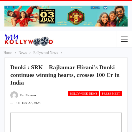
Home
News
Bollywood News
Dunki : SRK – Rajkumar Hirani’s Dunki
continues winning hearts, crosses 100 Cr in
India
BOLLYWOOD NEWS
PRESS MEET
By
Naveen
On
Dec 27, 2023