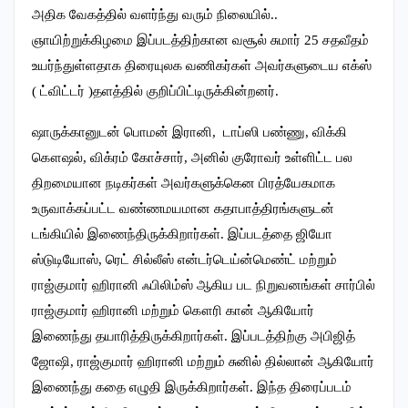
அதிக வேகத்தில் வளர்ந்து வரும் நிலையில்..
ஞாயிற்றுக்கிழமை இப்படத்திற்கான வசூல் சுமார் 25 சதவீதம்
உயர்ந்துள்ளதாக திரையுலக வணிகர்கள் அவர்களுடைய எக்ஸ்
( ட்விட்டர் )தளத்தில் குறிப்பிட்டிருக்கின்றனர்.
ஷாருக்கானுடன் பொமன் இரானி, டாப்ஸி பண்ணு, விக்கி
கௌஷல், விக்ரம் கோச்சார், அனில் குரோவர் உள்ளிட்ட பல
திறமையான நடிகர்கள் அவர்களுக்கென பிரத்யேகமாக
உருவாக்கப்பட்ட வண்ணமயமான கதாபாத்திரங்களுடன்
டங்கியில் இணைந்திருக்கிறார்கள். இப்படத்தை ஜியோ
ஸ்டுடியோஸ், ரெட் சில்லீஸ் என்டர்டெய்ன்மெண்ட் மற்றும்
ராஜ்குமார் ஹிரானி ஃபிலிம்ஸ் ஆகிய பட நிறுவனங்கள் சார்பில்
ராஜ்குமார் ஹிரானி மற்றும் கௌரி கான் ஆகியோர்
இணைந்து தயாரித்திருக்கிறார்கள். இப்படத்திற்கு அபிஜித்
ஜோஷி, ராஜ்குமார் ஹிரானி மற்றும் சுனில் தில்லான் ஆகியோர்
இணைந்து கதை எழுதி இருக்கிறார்கள். இந்த திரைப்படம்