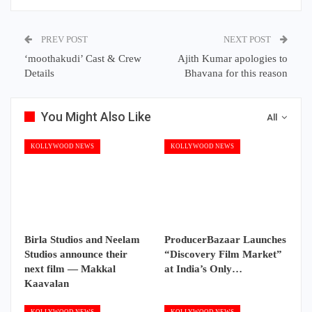
PREV POST
NEXT POST
‘moothakudi’ Cast & Crew
Ajith Kumar apologies to
Details
Bhavana for this reason
You Might Also Like
All
KOLLYWOOD NEWS
KOLLYWOOD NEWS
Birla Studios and Neelam
ProducerBazaar Launches
Studios announce their
“Discovery Film Market”
next film — Makkal
at India’s Only…
Kaavalan
KOLLYWOOD NEWS
KOLLYWOOD NEWS