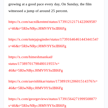
growing at a good pace every day, On Sunday, the film
witnessed a jump of around 25 percent.
https://x.com/sacnilkentmt/
status/1739121217142206958?
s=
46&t=5RIwNRycJ8MV9YSxIBI6Fg
https://x.com/tutejajoginder/
status/1739164646144344154?
s=
46&t=5RIwNRycJ8MV9YSxIBI6Fg
https://x.com/himeshmankad/
status/1738970179848011955?s=
46&t=5RIwNRycJ8MV9YSxIBI6Fg
https://x.com/aavishhkar/
status/1738919120601514376?s=
46&t=5RIwNRycJ8MV9YSxIBI6Fg
https://x.com/georgeviews/
status/1739156427199950887?
s=
46&t=5RIwNRycJ8MV9YSxIBI6Fg