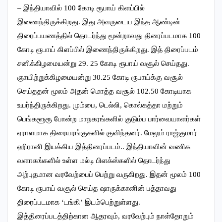
– இந்தியாவில் 100 கோடி ரூபாய் கிளப்பில்
இணைந்திருக்கிறது. இது அவருடைய இந்த ஆண்டின்
திரைப்பயணத்தில் தொடர்ந்து மூன்றாவது திரைப்படமாக 100
கோடி ரூபாய் கிளப்பில் இணைந்திருக்கிறது. இத் திரைப்படம்
சனிக்கிழமையன்று 29. 25 கோடி ரூபாய் வசூல் செய்தது.
ஞாயிற்றுக்கிழமையன்று 30.25 கோடி ரூபாய்க்கு வசூல்
செய்ததன் மூலம் அதன் மொத்த வசூல் 102.50 கோடியாக
உயர்ந்திருக்கிறது. மும்பை, டெல்லி, கொல்கத்தா மற்றும்
பெங்களூரூ போன்ற மாநகரங்களில் குடும்ப பார்வையாளர்கள்
ஏராளமாக திரையரங்குகளில் குவிந்தனர். மேலும் ராஜ்குமார்
ஹிரானி இயக்கிய இத்திரைப்படம்.. இந்தியாவின் வணிக
வளாகங்களில் உள்ள மல்டி பிளக்ஸ்களில் தொடர்ந்து
அற்புதமான வரவேற்பைப் பெற்று வருகிறது. இதன் மூலம் 100
கோடி ரூபாய் வசூல் செய்த ஷாருக்கானின் பத்தாவது
திரைப்படமாக ‘டங்கி’ இடம்பெற்றுள்ளது.
இத்திரைப்படத்திற்கான ஆதரவும், வரவேற்பும் நாள்தோறும்