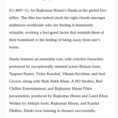
It’s 400+ Cr. for Rajkumar Hirani’s Dunki at the global box
office. The film has indeed stuck the right chords amongst
audiences worldwide who are finding it immensely
relatable, evoking a feel-good factor that reminds them of
their homeland or the feeling of being away from one’s
home.
Dunki features an ensemble cast, with colorful characters
portrayed by exceptionally talented actors Boman Irani,
Taapsee Pannu, Vicky Kaushal, Vikram Kochhar, and Anil
Grover, along with Shah Rukh Khan. A JIO Studios, Red
Chillies Entertainment, and Rajkumar Hirani Films
presentation, produced by Rajkumar Hirani and Gauri Khan
Written by Abhijat Joshi, Rajkumar Hirani, and Kanika
Dhillon, Dunki now running in theaters successfully.