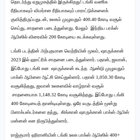
தொடர்ந்து ஏறுமுகத்தில் இருக்கிறது! டங்கி வணிக
ரீதியாகவும் விமர்சன ரீதியாகவும் பாராட்டுக்களைக்
குவித்திருப்பதுடன், உலகம் முழுவதும் 400.40 கோடி வசூல்
செய்து, சாதனை படைத்துள்ளது. மேலும் இந்திய பாக்ஸ்
ஆபிஸில் விரைவில் 200 கோடியை கடக்கவுள்ளது.
டங்கி படத்தின் அற்புதமான வெற்றியின் மூலம், ஷாருக்கான்
2023 இல் ஹாட்ரிக் சாதனை படைத்துள்ளார். பதான், ஜவான்,
இப்போது டங்கி என ஷாருக்கான் கடந்த ஆண்டு முழுவதும்
பாக்ஸ் ஆபிஸை ஆட்சி செய்துள்ளார். பதான் 1,050.30 கோடி
வசூலித்தது, ஜவான் உலகளவில் வாழ்நாள் வசூல்
சாதனையாக 1,148.32 கோடி வசூலித்தது. இப்போது டங்கி
400 கோடியைத் தாண்டியுள்ளது. ஒரே வருடத்தில் மூன்று
பிளாக்பஸ்டர்களை தந்து, கிங்கான் ஷாருக்கான் பாக்ஸ் ஆபிஸ்
மன்னன் என நிரூபித்துள்ளார்.
ராஜ்குமார் ஹிரானியின் டங்கி உலக பாக்ஸ் ஆபிஸில் 400+