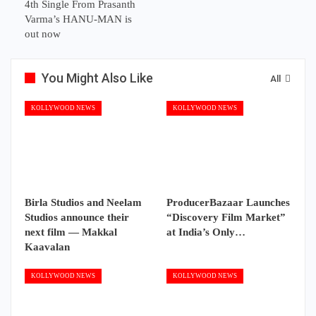
4th Single From Prasanth
Varma’s HANU-MAN is
out now
You Might Also Like
All
KOLLYWOOD NEWS
KOLLYWOOD NEWS
Birla Studios and Neelam
ProducerBazaar Launches
Studios announce their
“Discovery Film Market”
next film — Makkal
at India’s Only…
Kaavalan
KOLLYWOOD NEWS
KOLLYWOOD NEWS