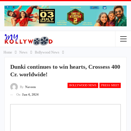
Home
News
Bollywood News
Dunki continues to win hearts, Crossess 400
Cr. worldwide!
BOLLYWOOD NEWS
PRESS MEET
By
Naveen
On
Jan 4, 2024