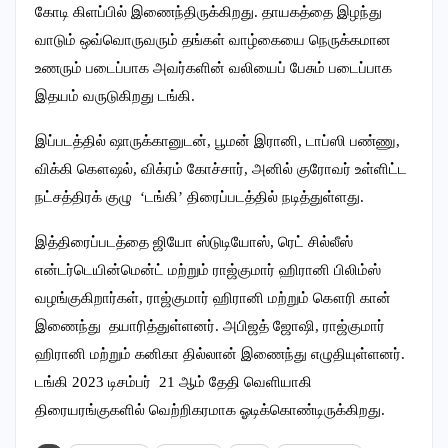
கோடி கிளப்பில் இணைந்திருக்கிறது. தாயகத்தை இழந்து
வாடும் ஒவ்வொருவரும் தங்கள் வாழ்கையை நெருக்கமான
உணரும் படைப்பாக அவர்களின் வலியைப் பேசும் படைப்பாக
இதயம் வருடுகிறது டங்கி.
இப்படத்தில் ஷாருக்கானுடன், பூமன் இரானி, டாப்ஸி பண்ணு,
விக்கி கௌஷல், விக்ரம் கோச்சார், அனில் குரோவர் உள்ளிட்ட
நட்சத்திரக் குழு ‘டங்கி’ திரைப்படத்தில் நடித்துள்ளது.
இத்திரைப்படத்தை ஜியோ ஸ்டுடியோஸ், ரெட் சில்லீஸ்
என்டர்டெயின்மென்ட் மற்றும் ராஜ்குமார் ஹிரானி பிலிம்ஸ்
வழங்குகிறார்கள், ராஜ்குமார் ஹிரானி மற்றும் கௌரி கான்
இணைந்து தயாரித்துள்ளனர். அபிஜத் ஜோஷி, ராஜ்குமார்
ஹிரானி மற்றும் கனிகா தில்லான் இணைந்து எழுதியுள்ளனர்.
டங்கி 2023 டிசம்பர் 21 ஆம் தேதி வெளியாகி
திரையரங்குகளில் வெற்றிகரமாக ஓடிக்கொண்டிருக்கிறது.