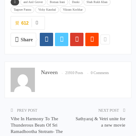
and Anil Grover
Boman Irani
Dunki
Shah Rukh Khan
Taapsee Pannu
Vicky Kaushal
Vikram Kochhar
612
Share
Naveen
21910 Posts
0 Comments
PREV POST
NEXT POST
Vibe In Harmony To The
Sathyaraj & Vetri unite for
Thunderous Beats Of Sri
a new movie
Ramadhootha Stotram- The