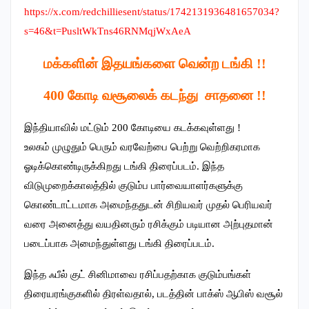
https://x.com/redchilliesent/
status/1742131936481657034?
s=
46&t=PusltWkTns46RNMqjWxAeA
மக்களின் இதயங்களை வென்ற டங்கி !!
400 கோடி வசூலைக் கடந்து சாதனை !!
இந்தியாவில் மட்டும் 200 கோடியை கடக்கவுள்ளது !
உலகம் முழுதும் பெரும் வரவேற்பை பெற்று வெற்றிகரமாக
ஓடிக்கொண்டிருக்கிறது டங்கி திரைப்படம். இந்த
விடுமுறைக்காலத்தில் குடும்ப பார்வையாளர்களுக்கு
கொண்டாட்டமாக அமைந்ததுடன் சிறியவர் முதல் பெரியவர்
வரை அனைத்து வயதினரும் ரசிக்கும் படியான அற்புதமான்
படைப்பாக அமைந்துள்ளது டங்கி திரைப்படம்.
இந்த ஃபீல் குட் சினிமாவை ரசிப்பதற்காக குடும்பங்கள்
திரையரங்குகளில் திரள்வதால், படத்தின் பாக்ஸ் ஆபிஸ் வசூல்