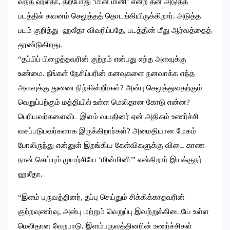
வந்த ஹலீதா, தற்போது ‘மின் மினி’ என்ற தன் அடுத்த
படத்தில் கவனம் செலுத்தத் தொடங்கியிருக்கிறார். அடுத்த
படம் குறித்து ஹலீதா விவரிப்பதே, படத்தின் மீது ஆர்வத்தைத்
தூண்டுகிறது.
“தப்பிப் பிழைத்தவரின் குற்றம் என்பது எந்த அளவுக்கு
உண்மை. நீங்கள் நேசிப்பரின் கனவுகளை நனவாக்க எந்த
அளவுக்கு துணை நிற்கின்றீர்கள்? அன்பு செலுத்துவதற்கும்
வெறுப்பற்கும் மத்தியில் உள்ள மெலிதான கோடு என்ன?
பெரியவர்களைவிட இளம் வயதினர் ஏன் அதிகம் உணர்ச்சி
வசப்படுபவர்களாக இருக்கிறார்கள்? அமைதியான மேகம்
போலிருந்து என்னுள் இறங்கிய கேள்விகளுக்கு விடை காண
நான் செய்யும் முயற்சியே ‘மின்மினி'” என்கிறார் இயக்குநர்
ஹலீதா.
“இளம் பருவத்தினர், தப்பு செய்தும் சிக்கிக்காதவரின்
குற்றவுணர்வு, அன்பு மற்றும் வெறுப்பு இவற்றுக்கிடையே உள்ள
மெலிதான வேறபாடு, இளம்பருவத்தினரின் உணர்ச்சிகள்