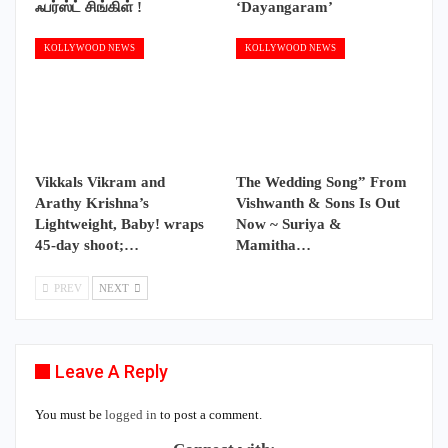
ஃபர்ஸ்ட் சிங்கிள் !
‘Dayangaram’
KOLLYWOOD NEWS
KOLLYWOOD NEWS
Vikkals Vikram and
The Wedding Song” From
Arathy Krishna’s
Vishwanth & Sons Is Out
Lightweight, Baby! wraps
Now ~ Suriya &
45-day shoot;…
Mamitha…
PREV
NEXT
Leave A Reply
You must be
logged in
to post a comment.