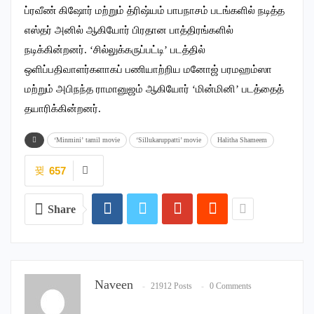
ப்ரவீண் கிஷோர் மற்றும் த்ரிஷ்யம் பாபநாசம் படங்களில் நடித்த
எஸ்தர் அனில் ஆகியோர் பிரதான பாத்திரங்களில்
நடிக்கின்றனர். ‘சில்லுக்கருப்பட்டி’ படத்தில்
ஒளிப்பதிவாளர்களாகப் பணியாற்றிய மனோஜ் பரமஹம்ஸா
மற்றும் அபிநந்த ராமானுஜம் ஆகியோர் ‘மின்மினி’ படத்தைத்
தயாரிக்கின்றனர்.
‘Minmini’ tamil movie
‘Sillukaruppatti’ movie
Halitha Shameem
657
Share
Naveen
21912 Posts
0 Comments