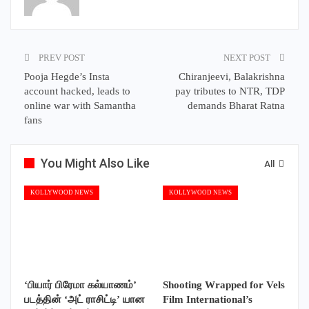
PREV POST
NEXT POST
Pooja Hegde’s Insta
Chiranjeevi, Balakrishna
account hacked, leads to
pay tributes to NTR, TDP
online war with Samantha
demands Bharat Ratna
fans
You Might Also Like
All
KOLLYWOOD NEWS
KOLLYWOOD NEWS
‘பியார் பிரேமா கல்யாணம்’
Shooting Wrapped for Vels
படத்தின் ‘அட் ராசிட்டி’ யான
Film International’s