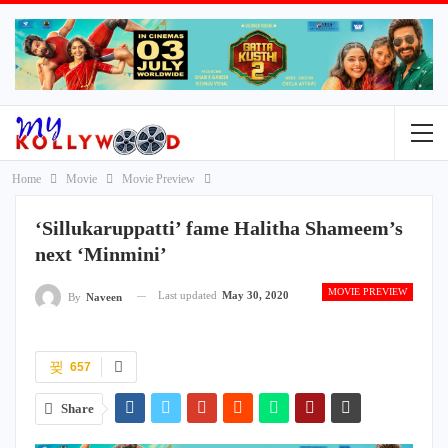
Home
Movie
Movie Preview
‘Sillukaruppatti’ fame Halitha Shameem’s
next ‘Minmini’
MOVIE PREVIEW
Last updated
May 30, 2020
By
Naveen
657
Share