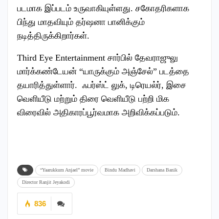
படமாக இப்படம் உருவாகியுள்ளது. சகோதரிகளாக
பிந்து மாதவியும் தர்ஷனா பானிக்கும்
நடித்திருக்கிறார்கள்.
Third Eye Entertainment சார்பில் தேவராஜுலு
மார்க்கண்டேயன் “யாருக்கும் அஞ்சேல்” படத்தை
தயாரித்துள்ளார். ஃபர்ஸ்ட் லுக், டிரெயல்ர், இசை
வெளியீடு மற்றும் திரை வெளியீடு பற்றி மிக
விரைவில் அதிகாரப்பூர்வமாக அறிவிக்கப்படும்.
“Yaarukkum Anjael” movie
Bindu Madhavi
Darshana Banik
Director Ranjit Jeyakodi
836