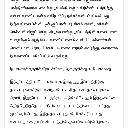
பிந்து மாதவி, தர்ஷனா பானிக் ஆகியோரை முதன்மை
பாத்திரங்களாக வைத்து இயக்கி வரும் திரில்லர் படத்திற்கு
என்ன தலைப்பு என்ற எதிர்பார்ப்பு ரசிகர்களிடம் நிலவியது.
இந்த நிலையில் லிட்டில் சூப்பரஸ்டார் சிலம்பரசன், மக்கள்
செல்வன் விஜய் சேதுபதி இணைந்து இப்படத்தின் தலைப்பான
“யாருக்கும் அஞ்சேல்” தலைப்பினை வெளியிட்டுள்ளார்கள்.
வெளியான நொடியிலேயே அனைவரையும் கவர்ந்து, வைரலாக
இத்தலைப்பு பகிரப்பட்டு வருகிறது.
இயக்குநர் ரஞ்சித் ஜெயக்கொடி இதுகுறித்து கூறியதாவது…
இந்தப்படத்தில் மிக கடினமாக இருந்தது இப்படத்திற்கு
தலைப்பு வைக்கும் பணிதான். பல விதமான தலைப்புகளை
அலசி, இறுதியாக “யாருக்கும் அஞ்சேல்” எனும் இத்தலைப்பை
தேர்ந்தெடுத்தோம். ரசிகர்கள் முழுப்படத்தினையும் பார்த்து
முடிக்கும் போது, இந்த தலைப்பு தான் மிகச்சரியானது
என்பதை உணர்வார்கள். படத்தின் தலைப்பை அன்பிற்காக