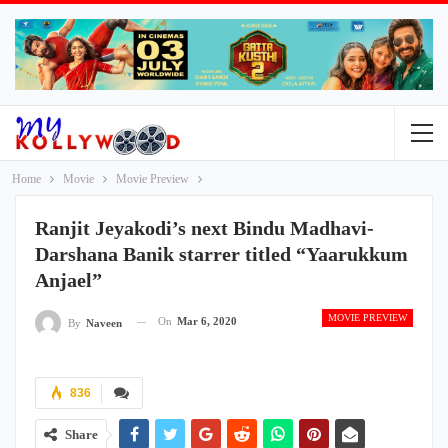
Home
Movie
Movie Preview
Ranjit Jeyakodi’s next Bindu Madhavi-
Darshana Banik starrer titled “Yaarukkum
Anjael”
MOVIE PREVIEW
On
Mar 6, 2020
By
Naveen
836
Share