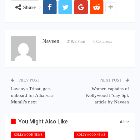
Share
Naveen
21928 Posts
0 Comments
PREV POST
NEXT POST
Lavanya Tripati gets
Women captains of
onboard for Atharvaa
Kollywood F’day Spl.
Murali’s next
article by Naveen
You Might Also Like
All
KOLLYWOOD NEWS
KOLLYWOOD NEWS