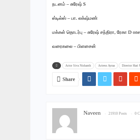
நடனம் – சுரேஷ் S
ஸ்டில்ஸ் – பா. லக்‌ஷ்மண்
மக்கள் தொடர்பு – சுரேஷ் சந்திரா, ரேகா D one
வரைகலை – பிளசைன்
Actor Siva Nishanth
Actress Ayraa
Director Hari 
Share
Naveen
21910 Posts
0 