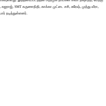
ியுள்ளது. இத்திரைப்படத்தில் அறிமுக நாயகன் சிவா நிஷாந்த், மேற்கு
கஜராஜ், SMT கருணாநிதி, காக்கா முட்டை சசி, சுரேஷ், முத்து வீரா,
ர் நடித்துள்ளனர்.