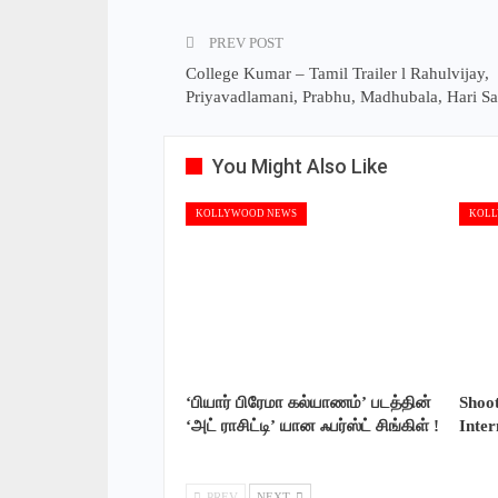
PREV POST
College Kumar – Tamil Trailer l Rahulvijay,
Priyavadlamani, Prabhu, Madhubala, Hari S
You Might Also Like
KOLLYWOOD NEWS
KOLL
‘பியார் பிரேமா கல்யாணம்’ படத்தின்
Shoo
‘அட் ராசிட்டி’ யான ஃபர்ஸ்ட் சிங்கிள் !
Inte
PREV
NEXT