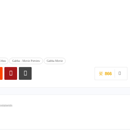
Uthra
Galtha - Movie Preview
Galtha Movie
866
Comments