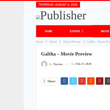
THURSDAY, AUGUST 6, 2026
HOME
EVENTS
MOVIE
Home
Movie
Movie Preview
Galtha – Movie Pr
Galtha – Movie Preview
On
Feb 27, 2020
By
Naveen
Share