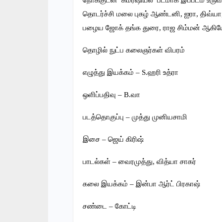
நோக்குடன் கமர்ஷியல் படமாக இப்படம் உருவாக
தொடர்ச்சி மலை புகழ் ஆண்டனி, ஐரா, திவ்யா, 
பழைய ஜோக் தங்க துரை, ராஜ சிம்மன் ஆகியோ
தொழில் நுட்ப கலைஞர்கள் விபரம்
எழுத்து இயக்கம் – S.ஹரி உத்ரா
ஒளிப்பதிவு – B.வா
படத்தொகுப்பு – முத்து முனியசாமி
இசை – ஜெய் கிரிஷ்
பாடல்கள் – வைரமுத்து, வித்யா சாகர்
கலை இயக்கம் – இன்பா ஆர்ட் பிரகாஷ்
சண்டை – கோட்டி