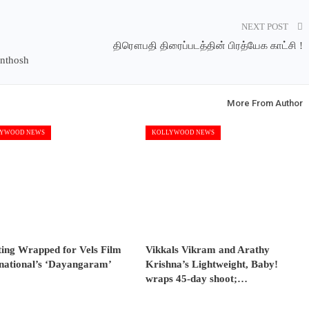
NEXT POST
திரௌபதி திரைப்படத்தின் பிரத்யேக காட்சி !
anthosh
More From Author
YWOOD NEWS
KOLLYWOOD NEWS
ting Wrapped for Vels Film
Vikkals Vikram and Arathy
rnational’s ‘Dayangaram’
Krishna’s Lightweight, Baby!
wraps 45-day shoot;…