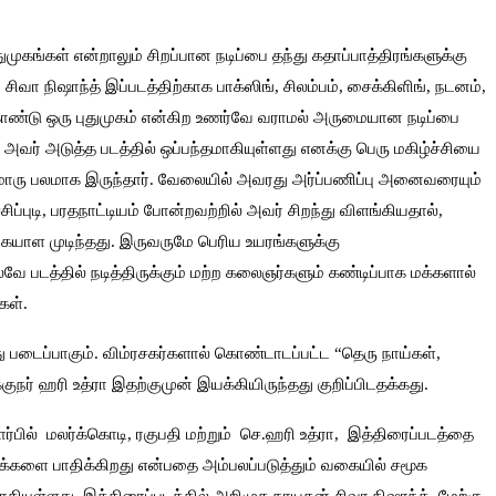
புதுமுகங்கள் என்றாலும் சிறப்பான நடிப்பை தந்து கதாப்பாத்திரங்களுக்கு
 சிவா நிஷாந்த் இப்படத்திற்காக பாக்ஸிங், சிலம்பம், சைக்கிளிங், நடனம்,
கொண்டு ஒரு புதுமுகம் என்கிற உணர்வே வராமல் அருமையான நடிப்பை
ே அவர் அடுத்த படத்தில் ஒப்பந்தமாகியுள்ளது எனக்கு பெரு மகிழ்ச்சியை
றுமொரு பலமாக இருந்தார். வேலையில் அவரது அர்ப்பணிப்பு அனைவரையும்
ிப்புடி, பரதநாட்டியம் போன்றவற்றில் அவர் சிறந்து விளங்கியதால்,
யாள முடிந்தது. இருவருமே பெரிய உயரங்களுக்கு
 படத்தில் நடித்திருக்கும் மற்ற கலைஞர்களும் கண்டிப்பாக மக்களால்
கள்.
ு படைப்பாகும். விம்ரசகர்களால் கொண்டாடப்பட்ட “தெரு நாய்கள்,
ுநர் ஹரி உத்ரா இதற்குமுன் இயக்கியிருந்தது குறிப்பிடதக்கது.
சார்பில் மலர்க்கொடி, ரகுபதி மற்றும் செ.ஹரி உத்ரா, இத்திரைப்படத்தை
 மக்களை பாதிக்கிறது என்பதை அம்பலப்படுத்தும் வகையில் சமூக