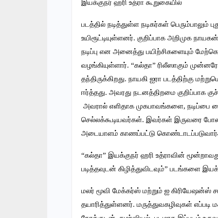
இயக்குநர் ஹரி உத்ரா கூறுகையில்
படத்தில் நடித்துள்ள நடிகர்கள் பெரும்பாலும் 
உயிரூட்டியுள்ளனர். குறிப்பாக அறிமுக நாயகன்
நடிப்பு என அனைத்து பயிற்சிகளையும் மேற்
வழங்கியுள்ளார். “கல்தா” ரிலீஸாகும் முன்னர
தந்திருக்கிறது. நாயகி ஐரா படத்திற்கு மற்
ஈர்த்தது. அவரது நடனத்திறமை குறிப்பாக குச்ச
அவரால் எளிதாக முகபாவங்களை, நடிப்பை கை
செல்லக்கூடியவர்கள். இவர்கள் இருவரை போலவே
அடையாளம் காணப்பட்டு கொண்டாடப்படுவார்
“கல்தா” இயக்குநர் ஹரி உத்ராவின் மூன்றாவத
படித்தவுடன் கிழித்துவிடவும்” படங்களை இயக்க
மலர் மூவி மேக்கர்ஸ் மற்றும் ஐ கிரியேஷன்ஸ் 
தயாரித்துள்ளனர். மருத்துவகழிவுகள் எப்படி