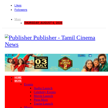
Likes
Followers
More
THURSDAY, AUGUST 6, 2026
Publisher - Tamil Cinema
News
HOME
MORE
Events
Audio Launch
Celebrity Events
Movie Launch
Press Meet
Trailer Launch
Movie