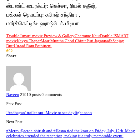
ஸ்டண்ட் டைரக்டர்: கெச்சா, ரியல் சதீஷ்,
மக்கள் தொடர்பு: சுரேஷ் சந்திரா ,
மார்க்கெட்டிங்: ஹாஷ்டேக் மீடியா
'Double Ismart' movie Preview & Gallery
Charmme Kaur
Double ISMART
movie
Kavya Thapar
Maar Muntha Chod Chinta
Puri Jagannadh
Sanjay
Dutt
Ustaad Ram Pothineni
692
Share
Naveen
21910 posts
0 comments
Prev Post
‘Andhagan’ trailer out: Movie to see daylight soon
Next Post
#Metro @actor_shirish and #Hasna tied the knot on Friday, July 12th. Many
celebrities attended the reception, making it a truly memorable event.