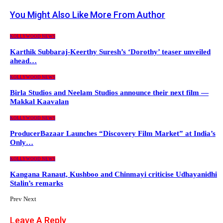
You Might Also Like
More From Author
KOLLYWOOD NEWS
Karthik Subbaraj-Keerthy Suresh’s ‘Dorothy’ teaser unveiled
ahead…
KOLLYWOOD NEWS
Birla Studios and Neelam Studios announce their next film —
Makkal Kaavalan
KOLLYWOOD NEWS
ProducerBazaar Launches “Discovery Film Market” at India’s
Only…
KOLLYWOOD NEWS
Kangana Ranaut, Kushboo and Chinmayi criticise Udhayanidhi
Stalin’s remarks
Prev
Next
Leave A Reply