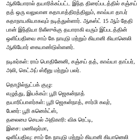
ஆகியோரால் தயாரிக்கப்பட்ட இந்த திரைப்படத்தில் சஞ்சய்
தத் ஒரு வலுவான கதாபாத்திரத்திலும், காவ்யா தாபர்
கதாநாயகியாகவும் நடித்துள்ளார். ஆகஸ்ட் 15 ஆம் தேதி
பான் இந்தியா ரிலீஸுக்கு தயாராகி வரும் இப்படத்தின்
ஒளிப்பதிவை சாம் கே நாயுடு மற்றும் கியானி கியானெலி
ஆகியோர் கையாண்டுள்ளனர்.
நடிகர்கள்: ராம் பொதினேனி, சஞ்சய் தத், காவ்யா தாப்பர்,
அலி, கெட்அப் ஸ்ரீனு மற்றும் பலர்.
தொழில்நுட்பக் குழு:
எழுத்து, இயக்கம்: பூரி ஜெகன்நாத்
தயாரிப்பாளர்கள்: பூரி ஜெகன்நாத், சார்மி கவுர்,
பேனர்: பூரி கனெக்ட்ஸ்,
தலைமை செயல் அதிகாரி: விசு ரெட்டி,
இசை: மணிஷர்மா,
ஒளிப்பதிவு: சாம் கே நாயுடு மற்றும் கியானி கியானெலி