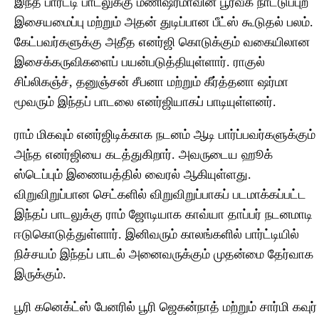
இந்த பார்ட்டி பாடலுக்கு மணிஷர்மாவின் பூர்வீக நாட்டுப்புற
இசையமைப்பு மற்றும் அதன் துடிப்பான பீட்ஸ் கூடுதல் பலம்.
கேட்பவர்களுக்கு அதீத எனர்ஜி கொடுக்கும் வகையிலான
இசைக்கருவிகளைப் பயன்படுத்தியுள்ளார். ராகுல்
சிப்லிகஞ்ச், தனுஞ்சன் சீபனா மற்றும் கீர்த்தனா ஷர்மா
மூவரும் இந்தப் பாடலை எனர்ஜியாகப் பாடியுள்ளனர்.
ராம் மிகவும் எனர்ஜிடிக்காக நடனம் ஆடி பார்ப்பவர்களுக்கும்
அந்த எனர்ஜியை கடத்துகிறார். அவருடைய ஹூக்
ஸ்டெப்பும் இணையத்தில் வைரல் ஆகியுள்ளது.
விறுவிறுப்பான செட்களில் விறுவிறுப்பாகப் படமாக்கப்பட்ட
இந்தப் பாடலுக்கு ராம் ஜோடியாக காவ்யா தாப்பர் நடனமாடி
ஈடுகொடுத்துள்ளார். இனிவரும் காலங்களில் பார்ட்டியில்
நிச்சயம் இந்தப் பாடல் அனைவருக்கும் முதன்மை தேர்வாக
இருக்கும்.
பூரி கனெக்ட்ஸ் பேனரில் பூரி ஜெகன்நாத் மற்றும் சார்மி கவுர்