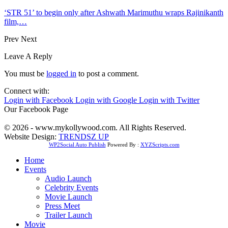
‘STR 51’ to begin only after Ashwath Marimuthu wraps Rajinikanth
film,…
Prev
Next
Leave A Reply
You must be
logged in
to post a comment.
Connect with:
Login with Facebook
Login with Google
Login with Twitter
Our Facebook Page
© 2026 - www.mykollywood.com. All Rights Reserved.
Website Design:
TRENDSZ UP
WP2Social Auto Publish
Powered By :
XYZScripts.com
Home
Events
Audio Launch
Celebrity Events
Movie Launch
Press Meet
Trailer Launch
Movie