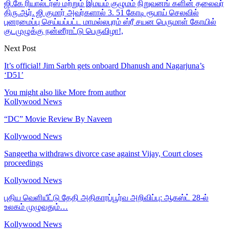
ஜி.கே ரியால்டர்ஸ் மற்றும் இமயம் குழுமம் நிறுவனங் களின் தலைவர்
திரு.ஆர். ஜி குமார் அவர்களால் 3. 51 கோடி ரூபாய் செலவில்
புனரமைப்பு செய்யப்பட்ட மாமல்லபுரம் ஸ்ரீ சயன பெருமாள் கோயில்
குடமுழுக்கு நன்னீராட்டு பெருவிழா!,
Next Post
It’s official! Jim Sarbh gets onboard Dhanush and Nagarjuna’s
‘D51’
You might also like
More from author
Kollywood News
“DC” Movie Review By Naveen
Kollywood News
Sangeetha withdraws divorce case against Vijay, Court closes
proceedings
Kollywood News
புதிய வெளியீட்டு தேதி அதிகாரப்பூர்வ அறிவிப்பு: ஆகஸ்ட் 28-ல்
உலகம் முழுவதும்…
Kollywood News