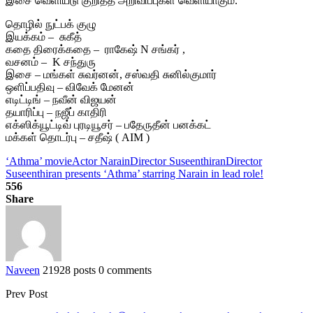
இசை வெளியீடு குறித்த அறிவிப்புகள் வெளியாகும்.
தொழில் நுட்பக் குழு
இயக்கம் – சுகீத்
கதை திரைக்கதை – ராகேஷ் N சங்கர் ,
வசனம் – K சந்துரு
இசை – மங்கள் சுவர்னன், சஸ்வதி சுனில்குமார்
ஒளிப்பதிவு – விவேக் மேனன்
எடிட்டிங் – நவீன் விஜயன்
தயாரிப்பு – நஜீப் காதிரி
எக்ஸிக்யூட்டிவ் புரடியூசர் – பதேருதீன் பனக்கட்
மக்கள் தொடர்பு – சதீஷ் ( AIM )
‘Athma’ movie
Actor Narain
Director Suseenthiran
Director
Suseenthiran presents ‘Athma’ starring Narain in lead role!
556
Share
Naveen
21928 posts
0 comments
Prev Post