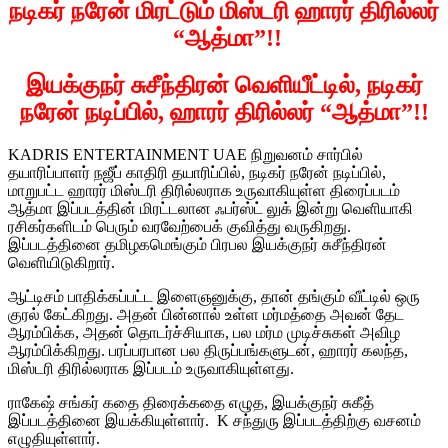
நடிகர் நரேன் மிரட்டும் மிஸ்டரி ஹாரர் திரில்லர்
“ஆத்மா”!!
இயக்குநர் சுசீந்திரன் வெளியீட்டில், நடிகர்
நரேன் நடிப்பில், ஹாரர் திரில்லர் “ஆத்மா”!!
KADRIS ENTERTAINMENT UAE நிறுவனம் சார்பில்
தயாரிப்பாளர் நஜீப் காதிரி தயாரிப்பில், நடிகர் நரேன் நடிப்பில்,
மாறுபட்ட ஹாரர் மிஸ்டரி திரில்லராக உருவாகியுள்ள திரைப்படம்
ஆத்மா இப்படத்தின் மிரட்டலான ஃபர்ஸ்ட் லுக் இன்று வெளியாகி
ரசிகர்களிடம் பெரும் வரவேற்பைக் குவித்து வருகிறது.
இப்படத்தினை தமிழகமெங்கும் பிரபல இயக்குநர் சுசீந்திரன்
வெளியிடுகிறார்.
ஆட்டிசம் பாதிக்கப்பட்ட இளைஞனுக்கு, தான் தங்கும் வீட்டில் ஒரு
குரல் கேட்கிறது. அதன் பின்னால் உள்ள மர்மத்தை அவன் தேட
ஆரம்பிக்க, அதன் தொடர்ச்சியாக, பல மர்ம முடிச்சுகள் அவிழ
ஆரம்பிக்கிறது. பரப்பரபான பல திருப்பங்களுடன், ஹாரர் கலந்த,
மிஸ்டரி திரில்லராக இப்படம் உருவாகியுள்ளது.
ராகேஷ் சங்கர் கதை திரைக்கதை எழுத, இயக்குநர் சுகீத்
இப்படத்தினை இயக்கியுள்ளார். K சந்துரு இப்படத்திற்கு வசனம்
எழுதியுள்ளார்.