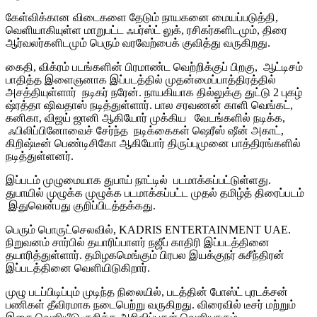
கேள்விக்கான விடைகளை தேடும் நாயகனை மையப்படுத்தி,
வெளியாகியுள்ள மாறுபட்ட ஃபர்ஸ்ட் லுக், ரசிகர்களிடமும், திரை
ஆர்வலர்களிடமும் பெரும் வரவேற்பைக் குவித்து வருகிறது.
கைதி, விக்ரம் படங்களின் பிரமாண்ட வெற்றிக்குப் பிறகு, ஆட்டிசம்
பாதித்த இளைஞனாக இப்படத்தில் முதன்மைப்பாத்திரத்தில்
அசத்தியுள்ளார் நடிகர் நரேன். நாயகியாக தில்லுக்கு துட்டு 2 புகழ்
ஷ்ரத்தா ஷிவதாஸ் நடித்துள்ளார். பால சரவணன் காளி வெங்கட்,
கனிகா, விஜய் ஜானி ஆகியோர் முக்கிய வேடங்களில் நடிக்க,
ஃபிலிப்பினோவைச் சேர்ந்த நடிக்கைகள் ஷெரீஸ் ஷீன் அகாட்,
கிறிஷ்டீன் பெண்டிசிகோ ஆகியோர் திருப்புமுனை பாத்திரங்களில்
நடித்துள்ளனர்.
இப்படம் முழுமையாக துபாய் நாட்டில் படமாக்கப்பட்டுள்ளது.
துபாயில் முழுக்க முழுக்க படமாக்கப்பட்ட முதல் தமிழ்த் திரைப்படம்
இதுவென்பது குறிப்பிடத்தக்கது.
பெரும் பொருட்செலவில், KADRIS ENTERTAINMENT UAE.
நிறுவனம் சார்பில் தயாரிப்பாளர் நஜீப் காதிரி இப்படத்தினை
தயாரித்துள்ளார். தமிழகமெங்கும் பிரபல இயக்குநர் சுசீந்திரன்
இப்படத்தினை வெளியிடுகிறார்.
முழு படப்பிடிப்பும் முடிந்த நிலையில், படத்தின் போஸ்ட் புரடக்சன்
பணிகள் தீவிரமாக நடைபெற்று வருகிறது. விரைவில் டீசர் மற்றும்