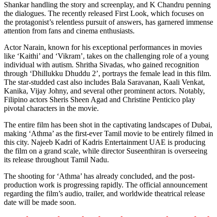
Shankar handling the story and screenplay, and K Chandru penning
the dialogues. The recently released First Look, which focuses on
the protagonist’s relentless pursuit of answers, has garnered immense
attention from fans and cinema enthusiasts.
Actor Narain, known for his exceptional performances in movies
like ‘Kaithi’ and ‘Vikram’, takes on the challenging role of a young
individual with autism. Shritha Sivadas, who gained recognition
through ‘Dhillukku Dhuddu 2’, portrays the female lead in this film.
The star-studded cast also includes Bala Saravanan, Kaali Venkat,
Kanika, Vijay Johny, and several other prominent actors. Notably,
Filipino actors Sheris Sheen Agad and Christine Penticico play
pivotal characters in the movie.
The entire film has been shot in the captivating landscapes of Dubai,
making ‘Athma’ as the first-ever Tamil movie to be entirely filmed in
this city. Najeeb Kadri of Kadris Entertainment UAE is producing
the film on a grand scale, while director Suseenthiran is overseeing
its release throughout Tamil Nadu.
The shooting for ‘Athma’ has already concluded, and the post-
production work is progressing rapidly. The official announcement
regarding the film’s audio, trailer, and worldwide theatrical release
date will be made soon.