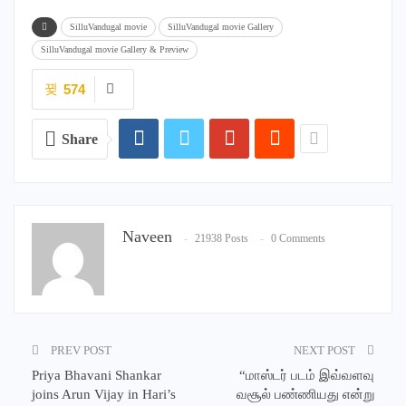
SilluVandugal movie
SilluVandugal movie Gallery
SilluVandugal movie Gallery & Preview
574
Share
Naveen
21938 Posts
0 Comments
PREV POST
NEXT POST
Priya Bhavani Shankar
“மாஸ்டர் படம் இவ்வளவு
joins Arun Vijay in Hari’s
வசூல் பண்ணியது என்று