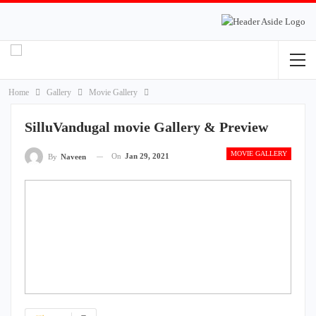
Home
Gallery
Movie Gallery
SilluVandugal movie Gallery & Preview
MOVIE GALLERY
On
Jan 29, 2021
By
Naveen