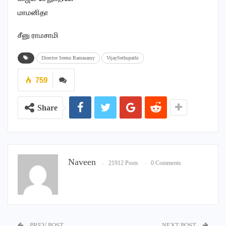
மாமனிதா
சீனு ராமசாமி
Director Seenu Ramasamy
VijaySethupathi
759
Share
Naveen
21912 Posts
0 Comments
PREV POST
NEXT POST