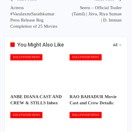
Actress
Seeru – Official Trailer
#VaralaxmiSarathkumar
(Tamil) | Jiiva, Riya Suman
Press Release Reg
| D. Imman
Completion of 25 Movies
You Might Also Like
All
KOLLYWOOD NEWS
KOLLYWOOD NEWS
ANBE DIANA CAST AND
RAO BAHADUR Movie
CREW & STILLS Inbox
Cast and Crew Details:
KOLLYWOOD NEWS
KOLLYWOOD NEWS