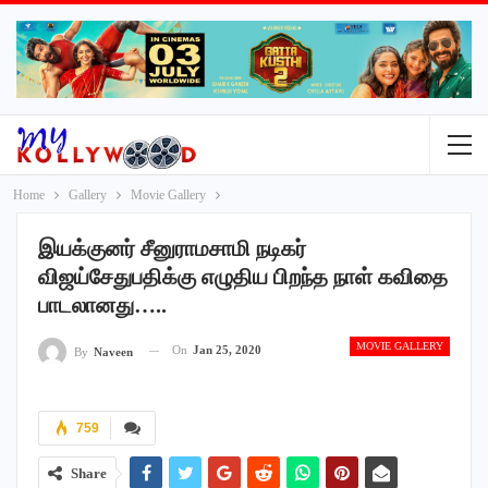
Home
Gallery
Movie Gallery
இயக்குனர் சீனுராமசாமி நடிகர்
விஜய்சேதுபதிக்கு எழுதிய பிறந்த நாள் கவிதை
பாடலானது…..
MOVIE GALLERY
On
Jan 25, 2020
By
Naveen
759
Share